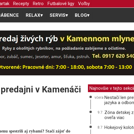
artak
Recepty
Retro
Futbalové ligy
Voľby
BÁBENCE
RELAX
▾
SERVIS
▾
BLOG
▾
 predajni v Kamenáči
Najnovšie v tejto sekci
Nestačí len pre
včera
jazyka a odbor
Zóna detskej z
9.7.
oveľa viac
Hokejový kolot
8.7.
enu spestrili aj rybami? Stačí zájsť do