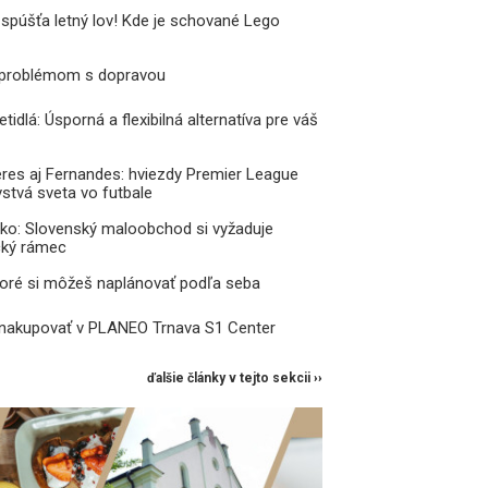
 spúšťa letný lov! Kde je schované Lego
 problémom s dopravou
tidlá: Úsporná a flexibilná alternatíva pre váš
res aj Fernandes: hviezdy Premier League
vstvá sveta vo futbale
ko: Slovenský maloobchod si vyžaduje
ický rámec
toré si môžeš naplánovať podľa seba
 nakupovať v PLANEO Trnava S1 Center
ďalšie články v tejto sekcii ››