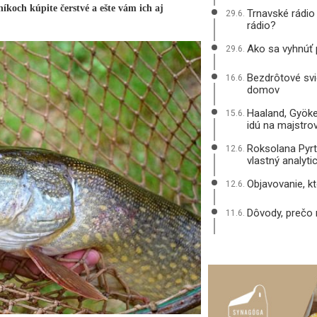
koch kúpite čerstvé a ešte vám ich aj
Trnavské rádio
29.6.
rádio?
Ako sa vyhnúť
29.6.
Bezdrôtové svie
16.6.
domov
Haaland, Gyöke
15.6.
idú na majstro
Roksolana Pyrt
12.6.
vlastný analyt
Objavovanie, k
12.6.
Dôvody, prečo
11.6.