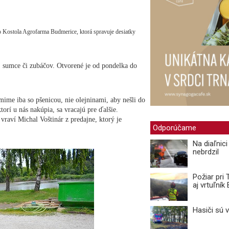
o Kostola Agrofarma Budmerice, ktorá spravuje desiatky
, sumce či zubáčov. Otvorené je od pondelka do
mime iba so pšenicou, nie olejninami, aby nešli do
torí u nás nakúpia, sa vracajú pre ďalšie.
vraví Michal Voštinár z predajne, ktorý je
Odporúčame
Na diaľnic
nebrdzil
Požiar pri
aj vrtuľní
Hasiči sú 