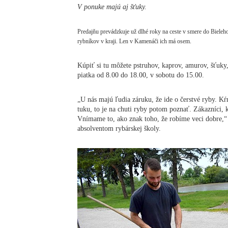
V ponuke majú aj šťuky.
Predajňu prevádzkuje už dlhé roky na ceste v smere do Bieleh
rybníkov v kraji. Len v Kamenáči ich má osem.
Kúpiť si tu môžete pstruhov, kaprov, amurov, šťuky
piatka od 8.00 do 18.00, v sobotu do 15.00.
„U nás majú ľudia záruku, že ide o čerstvé ryby. Kŕ
tuku, to je na chuti ryby potom poznať. Zákazníci, k
Vnímame to, ako znak toho, že robíme veci dobre,“ 
absolventom rybárskej školy.