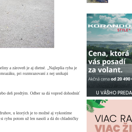
iny a zároveň je aj dietné. „Najlepšia ryba je
o mrazáku, pri rozmrazovaní z nej unikajú
lebo deň predtým. Odber sa dá vopred dohodnúť
druhov, u ktorých je to možné aj vykostíme
i rybu potom už len nasolí a dá do chladničky