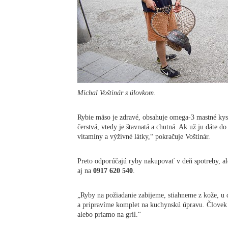
Michal Voštinár s úlovkom.
Rybie mäso je zdravé, obsahuje omega-3 mastné kysel
čerstvá, vtedy je štavnatá a chutná. Ak už ju dáte d
vitamíny a výživné látky,“ pokračuje Voštinár.
Preto odporúčajú ryby nakupovať v deň spotreby, a
aj na
0917 620 540
.
„Ryby na požiadanie zabijeme, stiahneme z kože, u 
a pripravíme komplet na kuchynskú úpravu. Človek s
alebo priamo na gril.“