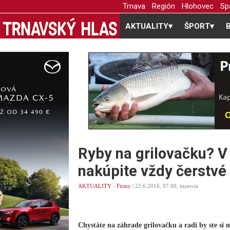
Trnava
Región
Hlohovec
Sp
AKTUALITY
▾
ŠPORT
▾
Ryby na grilovačku? V
nakúpite vždy čerstvé
AKTUALITY
-
Firmy
| 22.6.2016, 07.00, inzercia
Chystáte na záhrade grilovačku a radi by ste si m