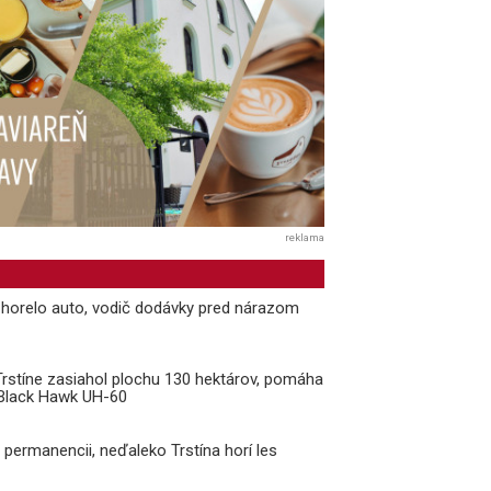
reklama
i horelo auto, vodič dodávky pred nárazom
 Trstíne zasiahol plochu 130 hektárov, pomáha
k Black Hawk UH-60
v permanencii, neďaleko Trstína horí les