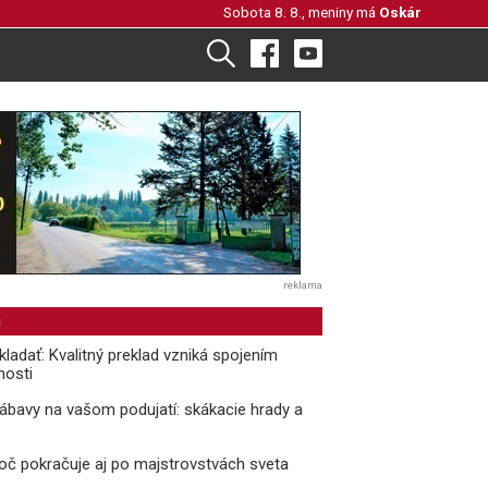
Sobota 8. 8., meniny má
Oskár
reklama
i
kladať: Kvalitný preklad vzniká spojením
nosti
ábavy na vašom podujatí: skákacie hrady a
oč pokračuje aj po majstrovstvách sveta