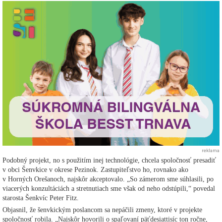
reklama
Podobný projekt, no s použitím inej technológie, chcela spoločnosť presadiť
v obci Šenvkice v okrese Pezinok. Zastupiteľstvo ho, rovnako ako
v Horných Orešanoch, najskôr akceptovalo. „So zámerom sme súhlasili, po
viacerých konzultáciách a stretnutiach sme však od neho odstúpili,“ povedal
starosta Šenkvíc Peter Fitz.
Objasnil, že šenvkickým poslancom sa nepáčili zmeny, ktoré v projekte
spoločnosť robila. „Najskôr hovorili o spaľovaní päťdesiattisíc ton ročne,