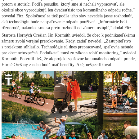
potom o stotisíc. Podľa posudku, ktorý sme si nechali vypracovať, ale
okolité obce vyprodukujú len dvadsaťtisíc ton komunálneho odpadu ročne,“
povedal Fitz. Spoločnosť sa tiež podľa jeho slov nevedela jasne rozhodnúť,
akú technológiu bude na spaľovanie odpadu používať. „Informácie boli
rôznorodé, nakoniec sme sa preto rozhodli od zámeru ustúpiť,“ dodal Fitz.
Starosta Horných Orešian Ján Kormúth uviedol, že obec k podnikateľskému
zámeru zvolá verejné prerokovanie. Kedy, zatiaľ nevedel. „Zastupiteľstvo
s projektom súhlasilo. Technológie sú dnes prepracované, spaľovňa nebude
pre obec nebezpečná. Podnikateľ musí zo zákona robiť monitoring,“ uviedol
Kormúth. Potvrdil tiež, že ak projekt spaľovne komunálneho odpadu prejde,
Horné Orešany z neho budú mať benefity. Aké, nešpecifikoval.