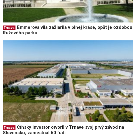
Emmerova vila zažiarila v plnej kráse, opäť je ozdobou
Trnava
Ružového parku
Čínsky investor otvoril v Trnave svoj prvý závod na
Trnava
Slovensku, zamestnal 60 ľudí