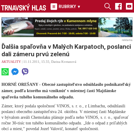
RUBRIKY
▾
reklama
Ďalšia spaľovňa v Malých Karpatoch, poslanci
dali zámeru prvú zelenú
AKTUALITY
| 11.11.2011, 15.55, Darina Kvetanová
HORNÉ OREŠANY - Obecné zastupiteľstvo odsúhlasilo podnikateľský
zámer, podľa ktorého má vzniknúť v miestnej časti Majdánske
spaľovňa tuhého komunálneho odpadu.
Zámer, ktorý podala spoločnosť VINOS, s. r. o., z Limbachu, odsúhlasili
poslanci obecného zastupiteľstva 24. októbra. V miestnej časti Majdánske
v bývalom areáli Chemolaku plánuje podľa neho VINOS, s. r. o., spaľovať
ročne 30-tisíc ton tuhého komunálneho odpadu. „Ide o odpad z priľahlých
obcí a miest,“ povedal Jozef Valovič, konateľ spoločnosti.