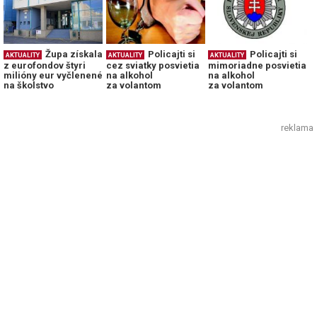
Župa získala
Policajti si
Policajti si
AKTUALITY
AKTUALITY
AKTUALITY
z eurofondov štyri
cez sviatky posvietia
mimoriadne posvietia
milióny eur vyčlenené
na alkohol
na alkohol
na školstvo
za volantom
za volantom
reklama