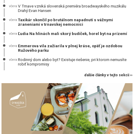
V Trnave vzniká slovenská premiéra broadwayského muzikálu
včera
Drahý Evan Hansen
Taxikár skončil po brutálnom napadnutí s vážnymi
včera
zraneniami v trnavskej nemocnici
Ľudia Na hlinách mali skorý budíček, horel byt na prízemí
včera
Emmerova vila zažiarila v plnej kráse, opäť je ozdobou
včera
Ružového parku
Rodinný dom alebo byt? Existuje riešenie, pri ktorom nemusíte
včera
robiť kompromisy
ďalšie články v tejto sekcii ››