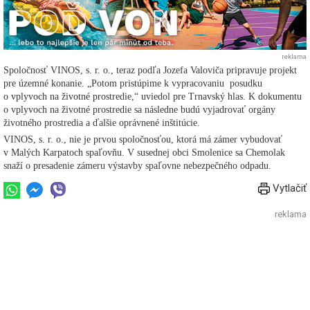
reklama
Spoločnosť VINOS, s. r. o., teraz podľa Jozefa Valoviča pripravuje projekt
pre územné konanie. „Potom pristúpime k vypracovaniu posudku
o vplyvoch na životné prostredie,“ uviedol pre Trnavský hlas. K dokumentu
o vplyvoch na životné prostredie sa následne budú vyjadrovať orgány
životného prostredia a ďalšie oprávnené inštitúcie.
VINOS, s. r. o., nie je prvou spoločnosťou, ktorá má zámer vybudovať
v Malých Karpatoch spaľovňu. V susednej obci Smolenice sa Chemolak
snaží o presadenie zámeru výstavby spaľovne nebezpečného odpadu.
Vytlačiť
reklama