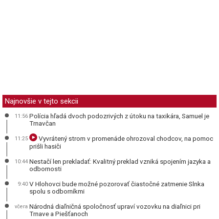
Najnovšie v tejto sekcii
Polícia hľadá dvoch podozrivých z útoku na taxikára, Samuel je
11:56
Trnavčan
Vyvrátený strom v promenáde ohrozoval chodcov, na pomoc
11:25
prišli hasiči
Nestačí len prekladať: Kvalitný preklad vzniká spojením jazyka a
10:44
odbornosti
V Hlohovci bude možné pozorovať čiastočné zatmenie Slnka
9:40
spolu s odborníkmi
Národná diaľničná spoločnosť upraví vozovku na diaľnici pri
včera
Trnave a Piešťanoch