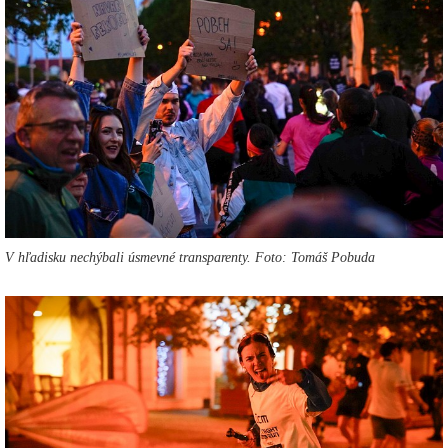
V hľadisku nechýbali úsmevné transparenty. Foto: Tomáš Pobuda