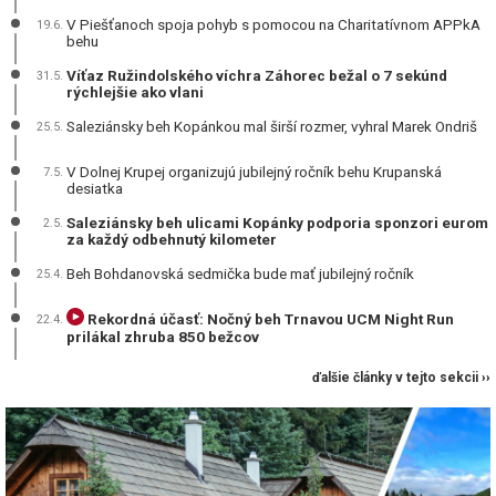
V Piešťanoch spoja pohyb s pomocou na Charitatívnom APPkA
19.6.
behu
Víťaz Ružindolského víchra Záhorec bežal o 7 sekúnd
31.5.
rýchlejšie ako vlani
Saleziánsky beh Kopánkou mal širší rozmer, vyhral Marek Ondriš
25.5.
V Dolnej Krupej organizujú jubilejný ročník behu Krupanská
7.5.
desiatka
Saleziánsky beh ulicami Kopánky podporia sponzori eurom
2.5.
za každý odbehnutý kilometer
Beh Bohdanovská sedmička bude mať jubilejný ročník
25.4.
Rekordná účasť: Nočný beh Trnavou UCM Night Run
22.4.
prilákal zhruba 850 bežcov
ďalšie články v tejto sekcii ››