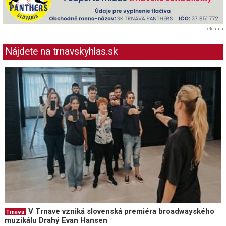
reklama
Nájdete na trnavskyhlas.sk
V Trnave vzniká slovenská premiéra broadwayského
Trnava
muzikálu Drahý Evan Hansen