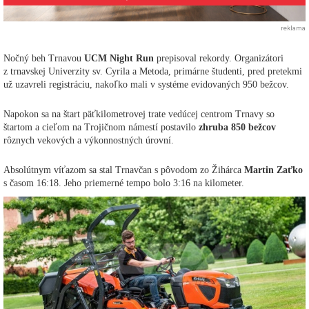
reklama
Nočný beh Trnavou
UCM Night Run
prepisoval rekordy. Organizátori
z trnavskej Univerzity sv. Cyrila a Metoda, primárne študenti, pred pretekmi
už uzavreli registráciu, nakoľko mali v systéme evidovaných 950 bežcov.
Napokon sa na štart päťkilometrovej trate vedúcej centrom Trnavy so
štartom a cieľom na Trojičnom námestí postavilo
zhruba 850 bežcov
rôznych vekových a výkonnostných úrovní.
Absolútnym víťazom sa stal Trnavčan s pôvodom zo Žihárca
Martin Zaťko
s časom 16:18. Jeho priemerné tempo bolo 3:16 na kilometer.