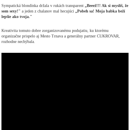
Sympatická blondínka držala v rukách transparent
„Beeež!!! Ak si myslíš, že
som sexy!"
a jeden z chalanov mal hecujúci
„Pobeh sa! Moja babka beží
lepšie ako tvoja."
Kreativita tomuto dobre zorganizovanému podujatiu, ku ktorému
organizačne prispelo aj Mesto Trnava a generálny partner CUKROVAR,
rozhodne nechýbala.