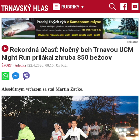
RUBRIKY
▾
reklama
Rekordná účasť: Nočný beh Trnavou UCM
Night Run prilákal zhruba 850 bežcov
ŠPORT
-
Atletika
| 22.4.2026, 08.15, Ján Král
Absolútnym víťazom sa stal Martin Zaťko.