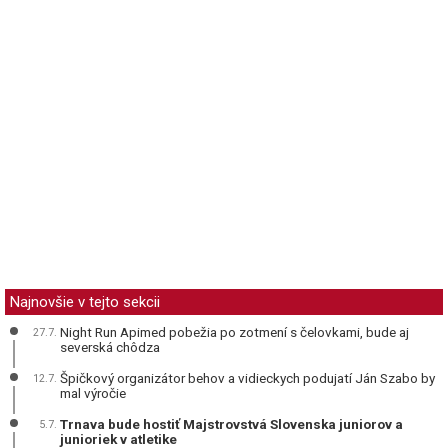
Najnovšie v tejto sekcii
Night Run Apimed pobežia po zotmení s čelovkami, bude aj
27.7.
severská chôdza
Špičkový organizátor behov a vidieckych podujatí Ján Szabo by
12.7.
mal výročie
Trnava bude hostiť Majstrovstvá Slovenska juniorov a
5.7.
junioriek v atletike