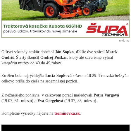
reklama
O štyri sekundy neskôr dobehol
Ján Sopko
, ďalšie dve strácal
Marek
Ondriš
. Štvrtý skončil
Ondrej Puškár
, ktorý ale suverénne vyhral
kategóriu mužov od 40 do 49 rokov.
Zo žien bola najrýchlejšia
Lucia Sopková
s časom 18:29. Trnavská bežkyňa
celkovo prišla do cieľa na sedemnástej pozícii.
Z nežnejšieho pohlavia v celkovom poradí nasledovali
Petra Vargová
(19:07, 31. miesto) a
Eva Gergelová
(19:37, 38. miesto).
Kompletné výsledky nájdete na
terminovka.sk
.