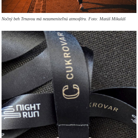
Nočný beh Trnavou má nezameniteľnú atmosféru. Foto: Matúš Mikuláš