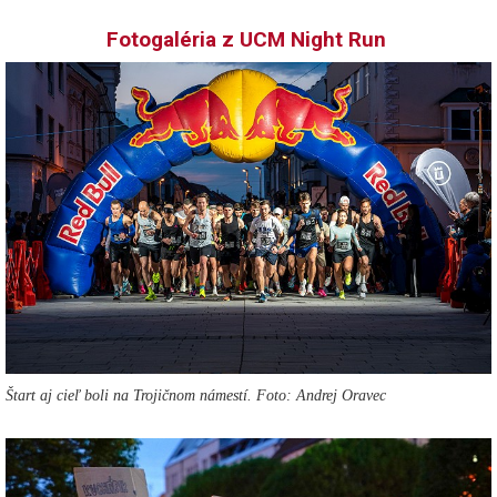
Fotogaléria z UCM Night Run
Štart aj cieľ boli na Trojičnom námestí. Foto: Andrej Oravec