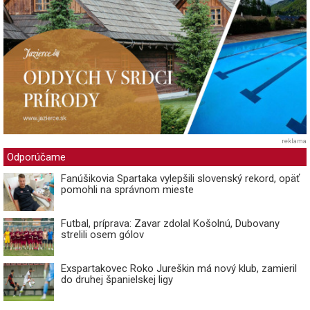
reklama
Odporúčame
Fanúšikovia Spartaka vylepšili slovenský rekord, opäť
pomohli na správnom mieste
Futbal, príprava: Zavar zdolal Košolnú, Dubovany
strelili osem gólov
Exspartakovec Roko Jureškin má nový klub, zamieril
do druhej španielskej ligy