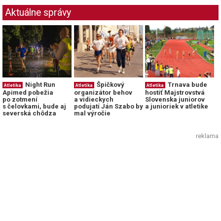
Aktuálne správy
Night Run
Špičkový
Trnava bude
Atletika
Atletika
Atletika
Apimed pobežia
organizátor behov
hostiť Majstrovstvá
po zotmení
a vidieckych
Slovenska juniorov
s čelovkami, bude aj
podujatí Ján Szabo by
a junioriek v atletike
severská chôdza
mal výročie
reklama