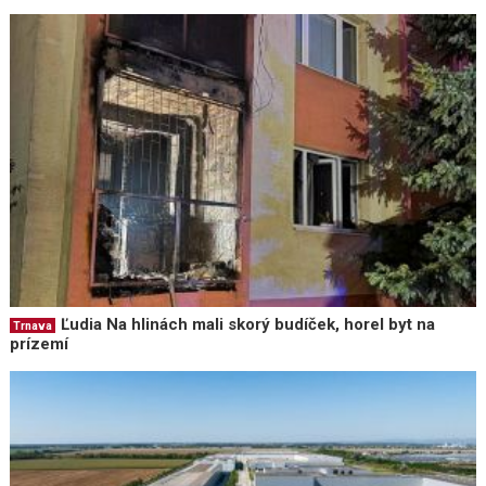
Ľudia Na hlinách mali skorý budíček, horel byt na
Trnava
prízemí