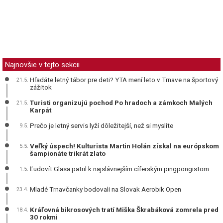
Najnovšie v tejto sekcii
Hľadáte letný tábor pre deti? YTA mení leto v Trnave na športový
21.5.
zážitok
Turisti organizujú pochod Po hradoch a zámkoch Malých
21.5.
Karpát
Prečo je letný servis lyží dôležitejší, než si myslíte
9.5.
Veľký úspech! Kulturista Martin Holán získal na európskom
5.5.
šampionáte trikrát zlato
Ľudovít Glasa patril k najslávnejším cíferským pingpongistom
1.5.
Mladé Trnavčanky bodovali na Slovak Aerobik Open
23.4.
Kráľovná bikrosových tratí Miška Škrabáková zomrela pred
18.4.
30 rokmi