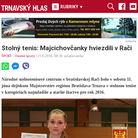
RUBRIKY
▾
reklama
Stolný tenis: Majcichovčanky hviezdili v Rači
ŠPORT
-
Ostatné športy
| 21.6.2016, 08.30, prispievatelia
Národné stolnotenisové centrum v bratislavskej Rači bolo v sobotu 11.
júna dejiskom Majstrovstiev regiónu Bratislava-Trnava v stolnom tenise
v kategóriách najmladšie a staršie žiactvo pre rok 2016.