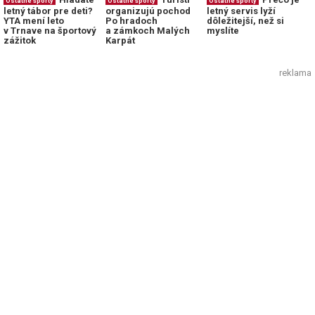
Ostatné športy
Ostatné športy
Ostatné športy
letný tábor pre deti?
organizujú pochod
letný servis lyží
YTA mení leto
Po hradoch
dôležitejší, než si
v Trnave na športový
a zámkoch Malých
myslíte
zážitok
Karpát
reklama