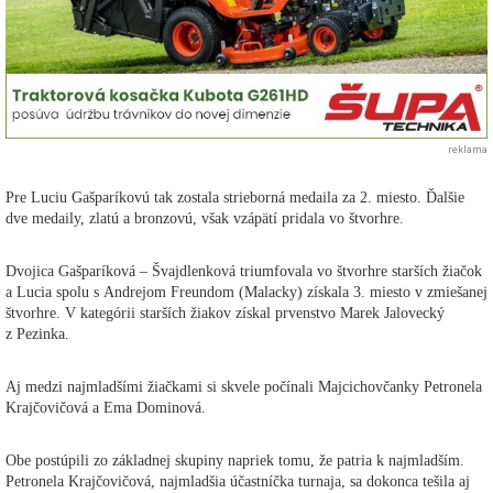
reklama
Pre Luciu Gašparíkovú tak zostala strieborná medaila za 2. miesto. Ďalšie
dve medaily, zlatú a bronzovú, však vzápätí pridala vo štvorhre.
Dvojica Gašparíková – Švajdlenková triumfovala vo štvorhre starších žiačok
a Lucia spolu s Andrejom Freundom (Malacky) získala 3. miesto v zmiešanej
štvorhre. V kategórii starších žiakov získal prvenstvo Marek Jalovecký
z Pezinka.
Aj medzi najmladšími žiačkami si skvele počínali Majcichovčanky Petronela
Krajčovičová a Ema Dominová.
Obe postúpili zo základnej skupiny napriek tomu, že patria k najmladším.
Petronela Krajčovičová, najmladšia účastníčka turnaja, sa dokonca tešila aj