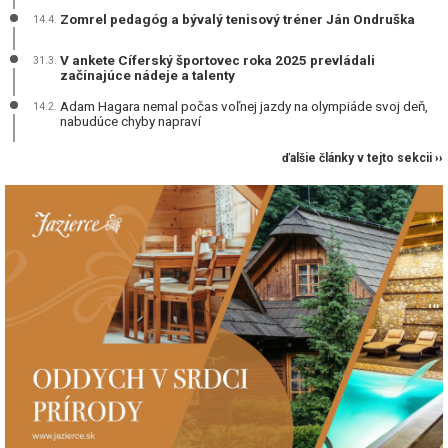
Zomrel pedagóg a bývalý tenisový tréner Ján Ondruška
14.4.
V ankete Cíferský športovec roka 2025 prevládali
31.3.
začínajúce nádeje a talenty
Adam Hagara nemal počas voľnej jazdy na olympiáde svoj deň,
14.2.
nabudúce chyby napraví
ďalšie články v tejto sekcii ››