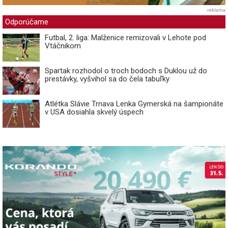
reklama
Odporúčame
Futbal, 2. liga: Malženice remizovali v Lehote pod
Vtáčnikom
Spartak rozhodol o troch bodoch s Duklou už do
prestávky, vyšvihol sa do čela tabuľky
Atlétka Slávie Trnava Lenka Gymerská na šampionáte
v USA dosiahla skvelý úspech