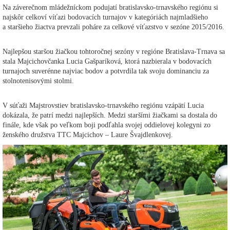
Na záverečnom mládežníckom podujatí bratislavsko-trnavského regiónu si
najskôr celkoví víťazi bodovacích turnajov v kategóriách najmladšieho
a staršieho žiactva prevzali poháre za celkové víťazstvo v sezóne 2015/2016.
Najlepšou staršou žiačkou tohtoročnej sezóny v regióne Bratislava-Trnava sa
stala Majcichovčanka Lucia Gašparíková, ktorá nazbierala v bodovacích
turnajoch suverénne najviac bodov a potvrdila tak svoju dominanciu za
stolnotenisovými stolmi.
V súťaži Majstrovstiev bratislavsko-trnavského regiónu vzápätí Lucia
dokázala, že patrí medzi najlepších. Medzi staršími žiačkami sa dostala do
finále, kde však po veľkom boji podľahla svojej oddielovej kolegyni zo
ženského družstva TTC Majcichov – Laure Švajdlenkovej.