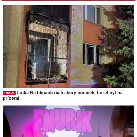
Ľudia Na hlinách mali skorý budíček, horel byt na
Trnava
prízemí