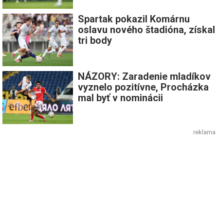
Spartak pokazil Komárnu
oslavu nového štadióna, získal
tri body
NÁZORY: Zaradenie mladíkov
vyznelo pozitívne, Procházka
mal byť v nominácii
reklama