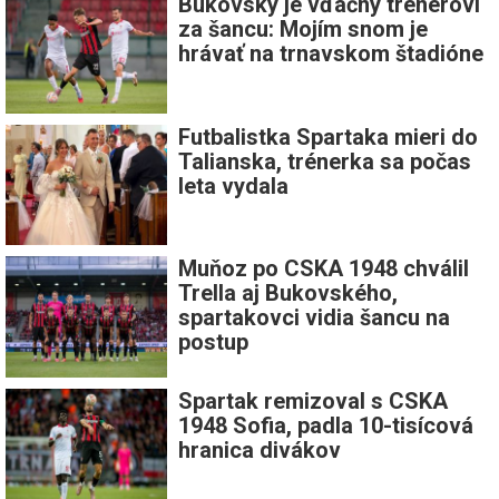
Bukovský je vďačný trénerovi
za šancu: Mojím snom je
hrávať na trnavskom štadióne
Futbalistka Spartaka mieri do
Talianska, trénerka sa počas
leta vydala
Muňoz po CSKA 1948 chválil
Trella aj Bukovského,
spartakovci vidia šancu na
postup
Spartak remizoval s CSKA
1948 Sofia, padla 10-tisícová
hranica divákov