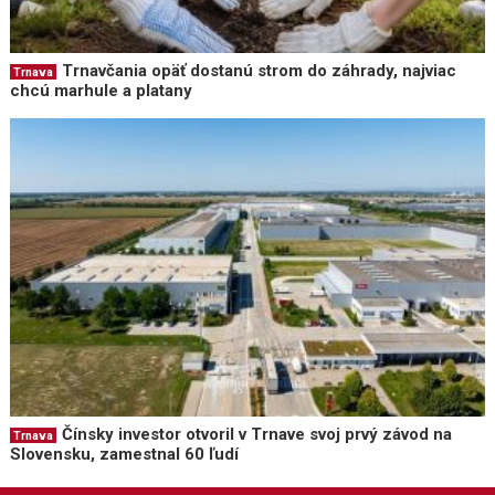
Trnavčania opäť dostanú strom do záhrady, najviac
Trnava
chcú marhule a platany
Čínsky investor otvoril v Trnave svoj prvý závod na
Trnava
Slovensku, zamestnal 60 ľudí