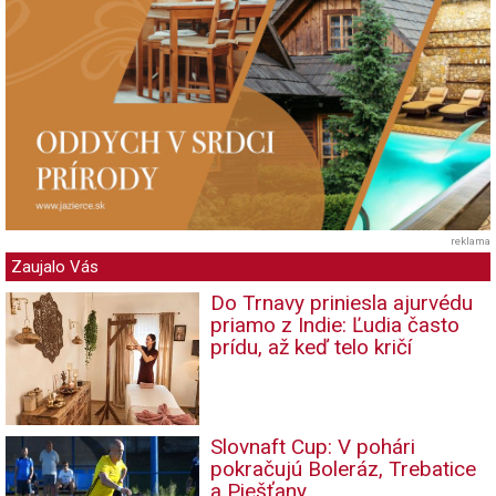
reklama
Zaujalo Vás
Do Trnavy priniesla ajurvédu
priamo z Indie: Ľudia často
prídu, až keď telo kričí
Slovnaft Cup: V pohári
pokračujú Boleráz, Trebatice
a Piešťany