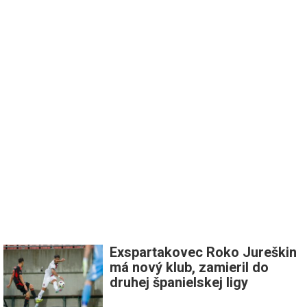
Exspartakovec Roko Jureškin
má nový klub, zamieril do
druhej španielskej ligy