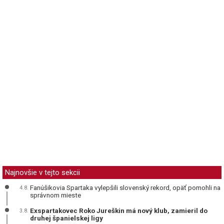
Najnovšie v tejto sekcii
Fanúšikovia Spartaka vylepšili slovenský rekord, opäť pomohli na
4.8.
správnom mieste
Exspartakovec Roko Jureškin má nový klub, zamieril do
3.8.
druhej španielskej ligy