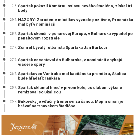
Spartak pokazil Komárnu oslavu nového štadióna, získal tri
2.8.
body
NÁZORY: Zaradenie mladíkov vyznelo pozitívne, Procházka
29.7.
mal byť v nominácii
Spartak skončil v pohárovej Európe, v Bulharsku vypadol po
28.7.
penaltovom rozstrele
Zomrel bývalý futbalista Spartaka Ján Barkóci
27.7.
Spartak odcestoval do Bulharska, v nominácii chýbajú
27.7.
viaceré opory
Spartakovec Vantruba mal kapitánsku premiéru, Skalica
26.7.
bude hľadať brankára
Spartak sklamal hneď v prvom kole, po slabom výkone
25.7.
remizoval so Skalicou
Bukovský je vďačný trénerovi za šancu: Mojím snom je
25.7.
hrávať na trnavskom štadióne