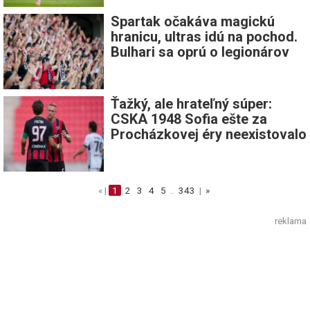
Spartak očakáva magickú
hranicu, ultras idú na pochod.
Bulhari sa oprú o legionárov
Ťažký, ale hrateľný súper:
CSKA 1948 Sofia ešte za
Procházkovej éry neexistovalo
« |
1
2
3
4
5
..
343
|
»
reklama