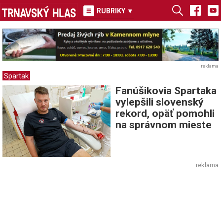
RUBRIKY
▾
reklama
Spartak
Fanúšikovia Spartaka
vylepšili slovenský
rekord, opäť pomohli
na správnom mieste
reklama