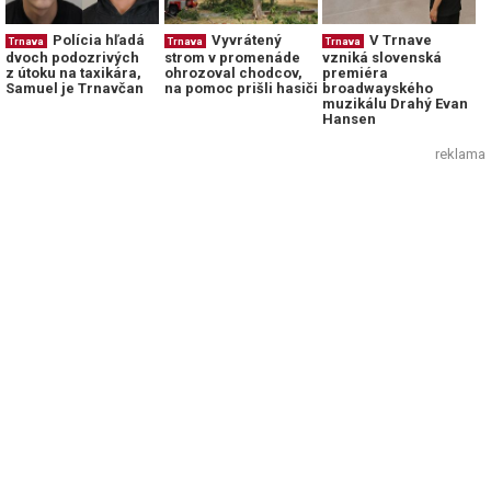
Polícia hľadá
Vyvrátený
V Trnave
Trnava
Trnava
Trnava
dvoch podozrivých
strom v promenáde
vzniká slovenská
z útoku na taxikára,
ohrozoval chodcov,
premiéra
Samuel je Trnavčan
na pomoc prišli hasiči
broadwayského
muzikálu Drahý Evan
Hansen
reklama