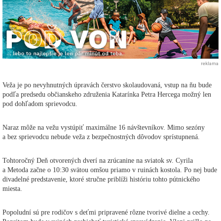
reklama
Veža je po nevyhnutných úpravách čerstvo skolaudovaná, vstup na ňu bude
podľa predsedu občianskeho združenia Katarínka Petra Hercega možný len
pod dohľadom sprievodcu.
Naraz môže na vežu vystúpiť maximálne 16 návštevníkov. Mimo sezóny
a bez sprievodcu nebude veža z bezpečnostných dôvodov sprístupnená.
Tohtoročný Deň otvorených dverí na zrúcanine na sviatok sv. Cyrila
a Metoda začne o 10:30 svätou omšou priamo v ruinách kostola. Po nej bude
divadelné predstavenie, ktoré stručne priblíži históriu tohto pútnického
miesta.
Popoludní sú pre rodičov s deťmi pripravené rôzne tvorivé dielne a cechy.