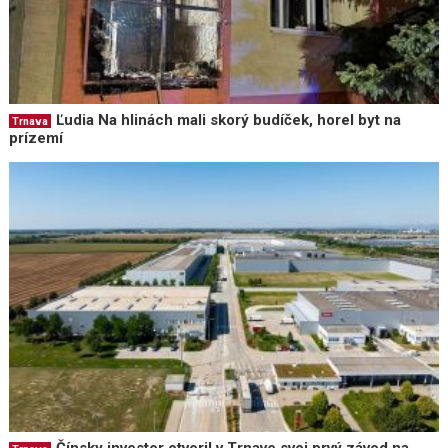
Ľudia Na hlinách mali skorý budíček, horel byt na
Trnava
prízemí