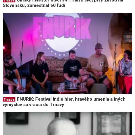
Čínsky investor otvoril v Trnave svoj prvý závod na
Trnava
Slovensku, zamestnal 60 ľudí
FNURIK: Festival indie hier, hravého umenia a iných
Trnava
výmyslov sa vracia do Trnavy