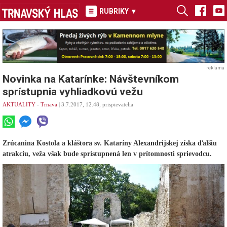
RUBRIKY
▾
reklama
Novinka na Katarínke: Návštevníkom
sprístupnia vyhliadkovú vežu
AKTUALITY
-
Trnava
| 3.7.2017, 12.48, prispievatelia
Zrúcanina Kostola a kláštora sv. Kataríny Alexandrijskej získa ďalšiu
atrakciu, veža však bude sprístupnená len v prítomnosti sprievodcu.