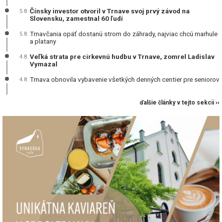
Čínsky investor otvoril v Trnave svoj prvý závod na
5.8.
Slovensku, zamestnal 60 ľudí
Trnavčania opäť dostanú strom do záhrady, najviac chcú marhule
5.8.
a platany
Veľká strata pre cirkevnú hudbu v Trnave, zomrel Ladislav
4.8.
Vymazal
Trnava obnovila vybavenie všetkých denných centier pre seniorov
4.8.
ďalšie články v tejto sekcii ››