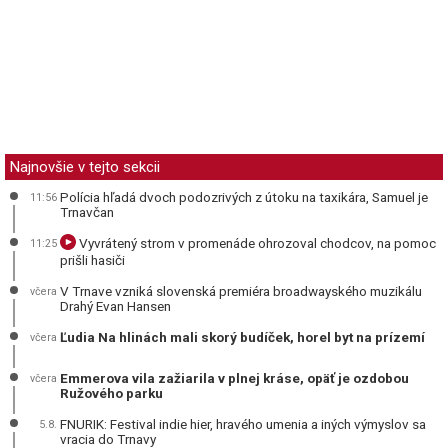
Najnovšie v tejto sekcii
Polícia hľadá dvoch podozrivých z útoku na taxikára, Samuel je
11:56
Trnavčan
Vyvrátený strom v promenáde ohrozoval chodcov, na pomoc
11:25
prišli hasiči
V Trnave vzniká slovenská premiéra broadwayského muzikálu
včera
Drahý Evan Hansen
Ľudia Na hlinách mali skorý budíček, horel byt na prízemí
včera
Emmerova vila zažiarila v plnej kráse, opäť je ozdobou
včera
Ružového parku
FNURIK: Festival indie hier, hravého umenia a iných výmyslov sa
5.8.
vracia do Trnavy