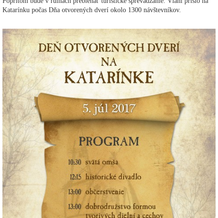
Popritom bude v ruinách prebiehať turistické sprevádzanie. Vlani prišlo na
Katarínku počas Dňa otvorených dverí okolo 1300 návštevníkov.