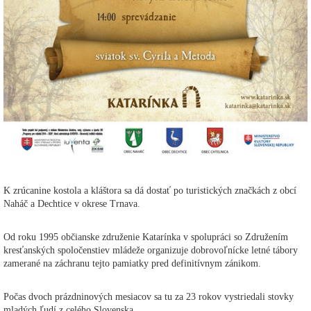
K zrúcanine kostola a kláštora sa dá dostať po turistických značkách z obcí
Naháč a Dechtice v okrese Trnava.
Od roku 1995 občianske združenie Katarínka v spolupráci so Združením
kresťanských spoločenstiev mládeže organizuje dobrovoľnícke letné tábory
zamerané na záchranu tejto pamiatky pred definitívnym zánikom.
Počas dvoch prázdninových mesiacov sa tu za 23 rokov vystriedali stovky
mladých ľudí z celého Slovenska.