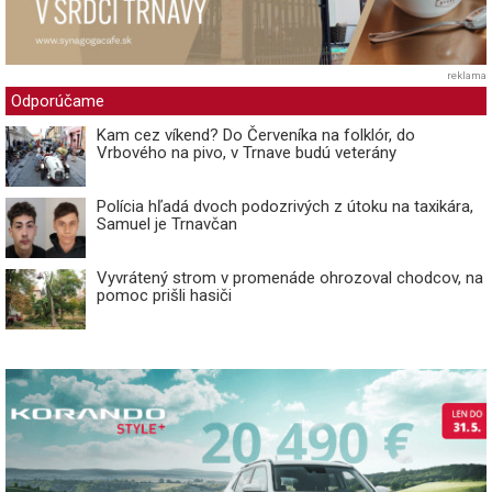
reklama
Odporúčame
Kam cez víkend? Do Červeníka na folklór, do
Vrbového na pivo, v Trnave budú veterány
Polícia hľadá dvoch podozrivých z útoku na taxikára,
Samuel je Trnavčan
Vyvrátený strom v promenáde ohrozoval chodcov, na
pomoc prišli hasiči