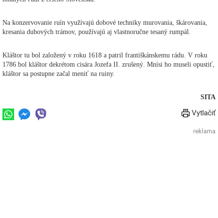
Na konzervovanie ruín využívajú dobové techniky murovania, škárovania,
kresania dubových trámov, používajú aj vlastnoručne tesaný rumpál.
Kláštor tu bol založený v roku 1618 a patril františkánskemu rádu. V roku
1786 bol kláštor dekrétom cisára Jozefa II. zrušený. Mnísi ho museli opustiť,
kláštor sa postupne začal meniť na ruiny.
SITA
Vytlačiť
reklama