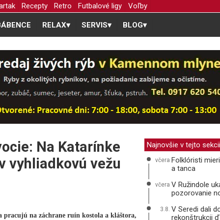
artak
Recepty
Retro
Futbalové ligy
Voľby
BÁBENCE
RELAX
▾
SERVIS
▾
BLOG
▾
vocie: Na Katarínke
Najnovšie v tejto sekci
tov vyhliadkovú vežu
Folklóristi mie
včera
a tanca
V Ružindole uká
včera
pozorovanie n
V Seredi dali d
3.8.
 pracujú na záchrane ruín kostola a kláštora,
rekonštrukcii ď