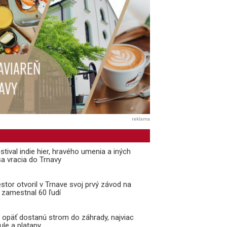
reklama
tival indie hier, hravého umenia a iných
a vracia do Trnavy
estor otvoril v Trnave svoj prvý závod na
 zamestnal 60 ľudí
 opäť dostanú strom do záhrady, najviac
le a platany