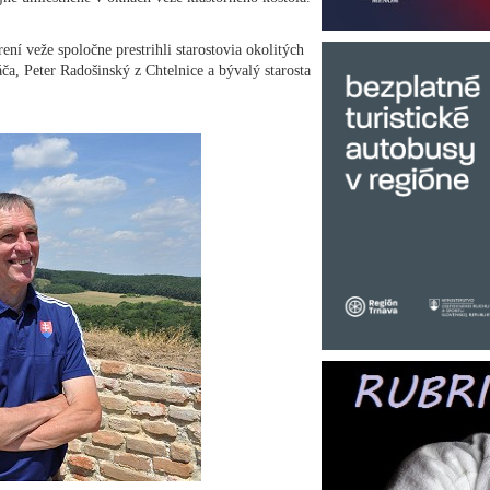
ení veže spoločne prestrihli starostovia okolitých
a, Peter Radošinský z Chtelnice a bývalý starosta