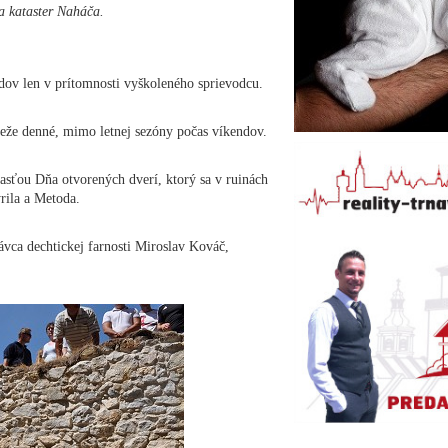
a kataster Naháča.
ov len v prítomnosti vyškoleného sprievodcu.
veže denné, mimo letnej sezóny počas víkendov.
časťou Dňa otvorených dverí, ktorý sa v ruinách
yrila a Metoda.
ávca dechtickej farnosti Miroslav Kováč,