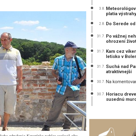
Meteorológovi
3.8.
platia výstrah
Do Serede od 
2.8.
Po vážnej neh
31.7.
ohrození živo
Kam cez víken
31.7.
letisko v Bole
Suchá nad Par
31.7.
atraktívnejší
Na komentovane
30.7.
Horiacu dreve
30.7.
susednú muro