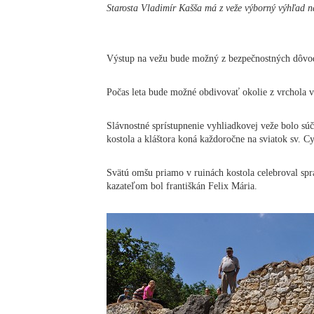
Starosta Vladimír Kašša má z veže výborný výhľad n
Výstup na vežu bude možný z bezpečnostných dôvod
Počas leta bude možné obdivovať okolie z vrchola 
Slávnostné sprístupnenie vyhliadkovej veže bolo sú
kostola a kláštora koná každoročne na sviatok sv. C
Svätú omšu priamo v ruinách kostola celebroval spr
kazateľom bol františkán Felix Mária.