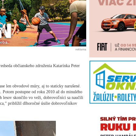
reklama
predseda občianskeho združenia Katarínka Peter
se len obvodové múry, aj to staticky narušené.
ila. Potom postupne od roku 2010 až do minulého
 lesov skončilo vo veži, dobrovoľníci sa naučili
ca,“ priblížil dlhoročné úsilie dobrovoľníkov