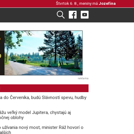
Štvrtok 6. 8., meniny má
Jozefína
reklama
i
ria do Červeníka, budú Slávností spevu, hudby
žu veľký model Jupitera, chystajú aj
očnej oblohy
o užívania nový most, minister Ráž hovorí o
alších