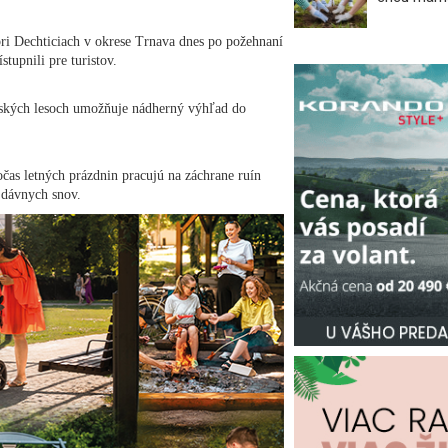
pri Dechticiach v okrese Trnava dnes po požehnaní
tupnili pre turistov.
tských lesoch umožňuje nádherný výhľad do
čas letných prázdnin pracujú na záchrane ruín
h dávnych snov.