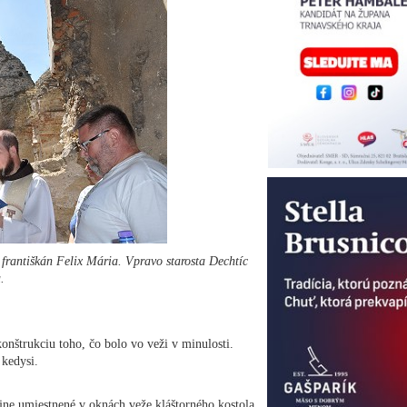
 františkán Felix Mária. Vpravo starosta Dechtíc
.
nštrukciu toho, čo bolo vo veži v minulosti.
 kedysi.
ne umiestnené v oknách veže kláštorného kostola.