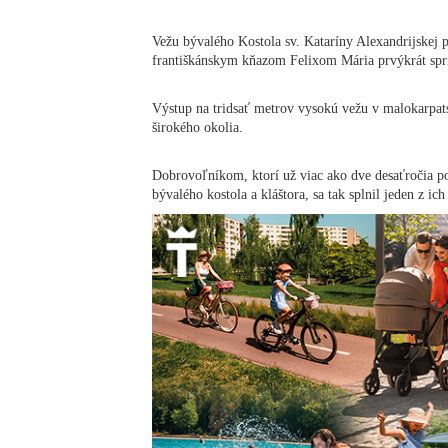
Vežu bývalého Kostola sv. Kataríny Alexandrijskej 
františkánskym kňazom Felixom Mária prvýkrát sprís
Výstup na tridsať metrov vysokú vežu v malokarpa
širokého okolia.
Dobrovoľníkom, ktorí už viac ako dve desaťročia po
bývalého kostola a kláštora, sa tak splnil jeden z ic