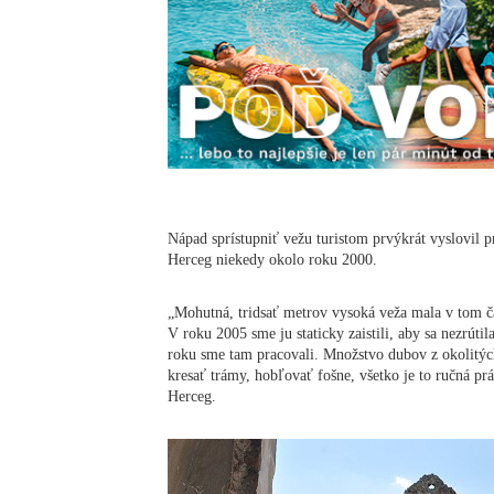
Nápad sprístupniť vežu turistom prvýkrát vyslovil 
Herceg niekedy okolo roku 2000.
„Mohutná, tridsať metrov vysoká veža mala v tom ča
V roku 2005 sme ju staticky zaistili, aby sa nezrút
roku sme tam pracovali. Množstvo dubov z okolitých
kresať trámy, hobľovať fošne, všetko je to ručná prá
Herceg.