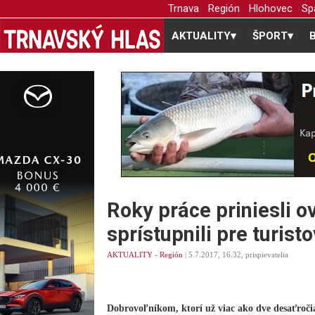
Trnava
Región
Hlohovec
Sp
AKTUALITY
▾
ŠPORT
▾
Roky práce priniesli o
sprístupnili pre turis
AKTUALITY
-
Región
| 5.7.2017, 16.32, prispievatelia
Dobrovoľníkom, ktorí už viac ako dve desaťročia