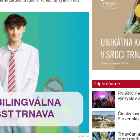
keho združenia Katarínka nahlas vyslovil ešte
Odporúčame
FNURIK: Fes
výmyslov s
Čínsky inv
Slovensku,
Trnavčania
reklama
chcú marhu