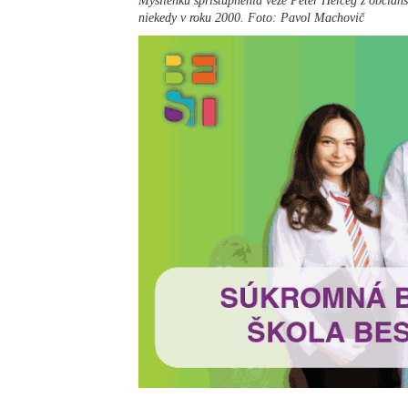
Myšlienku sprístupnenia veže Peter Herceg z občians
niekedy v roku 2000. Foto: Pavol Machovič