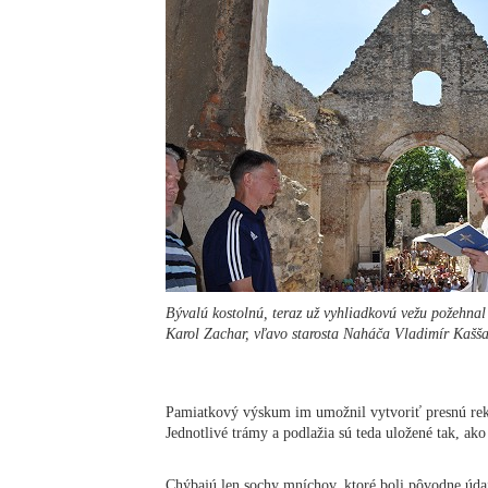
Bývalú kostolnú, teraz už vyhliadkovú vežu požehnal
Karol Zachar, vľavo starosta Naháča Vladimír Kašša
Pamiatkový výskum im umožnil vytvoriť presnú reko
Jednotlivé trámy a podlažia sú teda uložené tak, ako
Chýbajú len sochy mníchov, ktoré boli pôvodne údaj