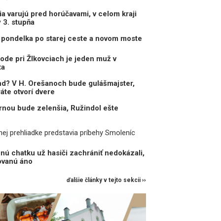
a varujú pred horúčavami, v celom kraji
y 3. stupňa
pondelka po starej ceste a novom moste
ode pri Žlkovciach je jeden muž v
ta
d? V H. Orešanoch bude gulášmajster,
ráte otvorí dvere
nou bude zelenšia, Ružindol ešte
j prehliadke predstavia príbehy Smoleníc
nú chatku už hasiči zachrániť nedokázali,
vanú áno
ďalšie články v tejto sekcii ››