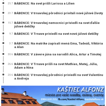
BÁBENCE: Na svet prišli Larissa a Lilien
25.7.
BÁBENCE: V trnavskej pôrodnici privítali nové júlové životy
23.7.
BÁBENCE: V trnavskej nemocnici priviedli na svet ďalšie
15.7.
júlové detičky
BÁBENCE: V Trnave priviedli na svet nové júlové detičky
9.7.
BÁBENCE: Na matrike zapísali mená Ema, Tadeáš, Viktória
3.7.
a Alan
BÁBENCE: V závere júna sa narodili Alica, Artur a Timotej
30.6.
BÁBENCE: V Trnave prišli na svet Mathias, Matej, Júlia,
26.6.
Adam a Nina
BÁBENCE: V trnavskej pôrodnici priviedli na svet Valentínu
20.6.
a Andreja