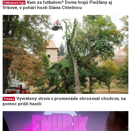
Kam za futbalom? Doma hrajú Piešťany aj
Futbalové ligy
Vrbové, v pohári hostí Slávia Chtelnicu
Vyvrátený strom v promenáde ohrozoval chodcov, na
Trnava
pomoc prišli hasiči