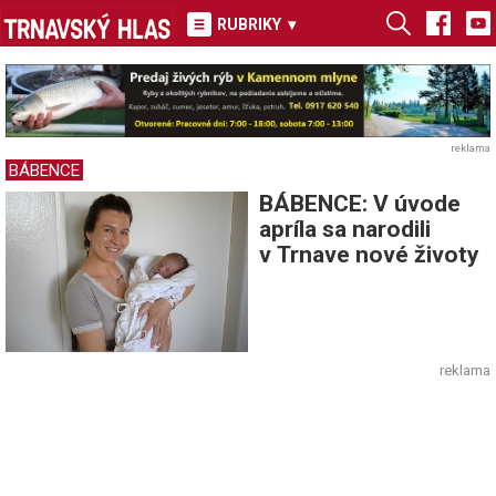
RUBRIKY
▾
reklama
BÁBENCE
BÁBENCE: V úvode
apríla sa narodili
v Trnave nové životy
reklama