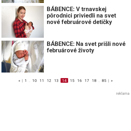
BÁBENCE: V trnavskej
pôrodnici priviedli na svet
nové februárové detičky
BÁBENCE: Na svet prišli nové
februárové životy
«
|
1
..
10
11
12
13
14
15
16
17
18
..
85
|
»
reklama