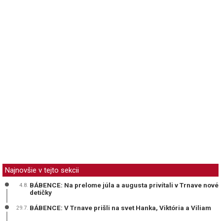
Najnovšie v tejto sekcii
BÁBENCE: Na prelome júla a augusta privítali v Trnave nové
4.8.
detičky
BÁBENCE: V Trnave prišli na svet Hanka, Viktória a Viliam
29.7.