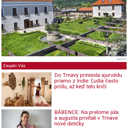
reklama
Zaujalo Vás
Do Trnavy priniesla ajurvédu
priamo z Indie: Ľudia často
prídu, až keď telo kričí
BÁBENCE: Na prelome júla
a augusta privítali v Trnave
nové detičky