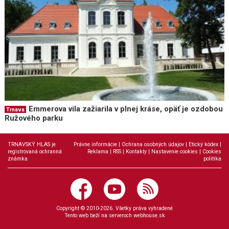
Emmerova vila zažiarila v plnej kráse, opäť je ozdobou
Trnava
Ružového parku
TRNAVSKÝ HLAS je
Právne informácie
|
Ochrana osobných údajov
|
Etický kódex
|
registrovaná ochranná
Reklama
|
RSS
|
Kontakty
|
Nastavenie cookies
|
Cookies
známka
politika
Copyright © 2010-2026. Všetky práva vyhradené
Tento web beží na serveroch
webhouse.sk