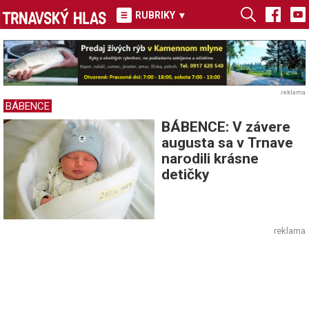
RUBRIKY
▾
reklama
BÁBENCE
BÁBENCE: V závere
augusta sa v Trnave
narodili krásne
detičky
reklama