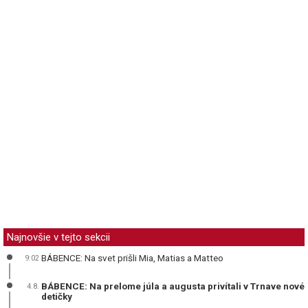
Najnovšie v tejto sekcii
BÁBENCE: Na svet prišli Mia, Matias a Matteo
9:02
BÁBENCE: Na prelome júla a augusta privítali v Trnave nové
4.8.
detičky