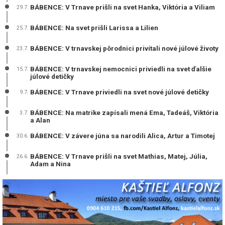
BÁBENCE: V Trnave prišli na svet Hanka, Viktória a Viliam
29.7.
BÁBENCE: Na svet prišli Larissa a Lilien
25.7.
BÁBENCE: V trnavskej pôrodnici privítali nové júlové životy
23.7.
BÁBENCE: V trnavskej nemocnici priviedli na svet ďalšie
15.7.
júlové detičky
BÁBENCE: V Trnave priviedli na svet nové júlové detičky
9.7.
BÁBENCE: Na matrike zapísali mená Ema, Tadeáš, Viktória
3.7.
a Alan
BÁBENCE: V závere júna sa narodili Alica, Artur a Timotej
30.6.
BÁBENCE: V Trnave prišli na svet Mathias, Matej, Júlia,
26.6.
Adam a Nina