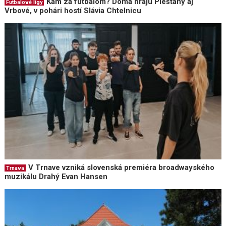
Kam za futbalom? Doma hrajú Piešťany aj
Futbalové ligy
Vrbové, v pohári hostí Slávia Chtelnicu
V Trnave vzniká slovenská premiéra broadwayského
Trnava
muzikálu Drahý Evan Hansen