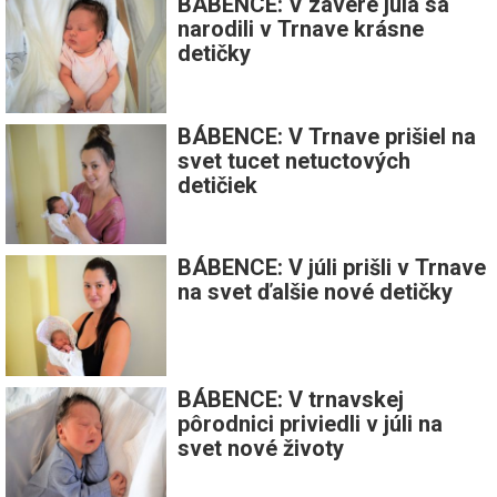
BÁBENCE: V závere júla sa
narodili v Trnave krásne
detičky
BÁBENCE: V Trnave prišiel na
svet tucet netuctových
detičiek
BÁBENCE: V júli prišli v Trnave
na svet ďalšie nové detičky
BÁBENCE: V trnavskej
pôrodnici priviedli v júli na
svet nové životy