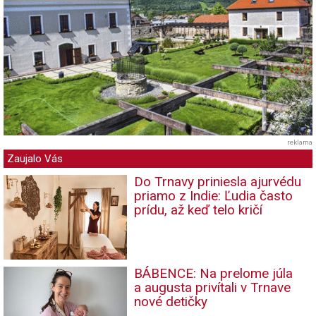
reklama
Zaujalo Vás
Do Trnavy priniesla ajurvédu
priamo z Indie: Ľudia často
prídu, až keď telo kričí
BÁBENCE: Na prelome júla
a augusta privítali v Trnave
nové detičky