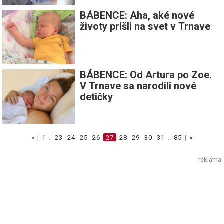
BÁBENCE: Aha, aké nové
životy prišli na svet v Trnave
BÁBENCE: Od Artura po Zoe.
V Trnave sa narodili nové
detičky
«
|
1
..
23
24
25
26
27
28
29
30
31
..
85
|
»
reklama