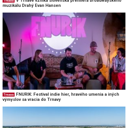
V Trnave vzniká slovenská premiéra broadwayského
Trnava
muzikálu Drahý Evan Hansen
FNURIK: Festival indie hier, hravého umenia a iných
Trnava
výmyslov sa vracia do Trnavy