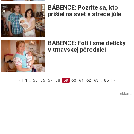
BÁBENCE: Pozrite sa, kto
prišiel na svet v strede júla
BÁBENCE: Fotili sme detičky
v trnavskej pôrodnici
«
|
1
..
55
56
57
58
59
60
61
62
63
..
85
|
»
reklama