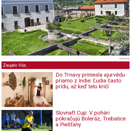
reklama
Zaujalo Vás
Do Trnavy priniesla ajurvédu
priamo z Indie: Ľudia často
prídu, až keď telo kričí
Slovnaft Cup: V pohári
pokračujú Boleráz, Trebatice
a Piešťany