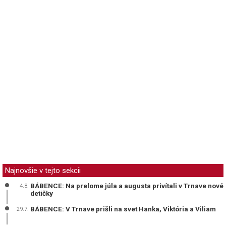
Najnovšie v tejto sekcii
BÁBENCE: Na prelome júla a augusta privítali v Trnave nové
4.8.
detičky
BÁBENCE: V Trnave prišli na svet Hanka, Viktória a Viliam
29.7.