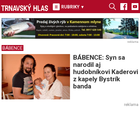
RUBRIKY
▾
reklama
BÁBENCE
BÁBENCE: Syn sa
narodil aj
hudobníkovi Kaderovi
z kapely Bystrík
banda
reklama