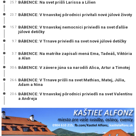
BÁBENCE: Na svet prišli Larissa a Lilien
25.7.
BÁBENCE: V trnavskej pôrodnici privítali nové júlové životy
23.7.
BÁBENCE: V trnavskej nemocnici priviedli na svet ďalšie
15.7.
júlové detičky
BÁBENCE: V Trnave priviedli na svet nové júlové detičky
9.7.
BÁBENCE: Na matrike zapísali mená Ema, Tadeáš, Viktória
3.7.
a Alan
BÁBENCE: V závere júna sa narodili Alica, Artur a Timotej
30.6.
BÁBENCE: V Trnave prišli na svet Mathias, Matej, Júlia,
26.6.
Adam a Nina
BÁBENCE: V trnavskej pôrodnici priviedli na svet Valentínu
20.6.
a Andreja