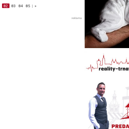
1
82
83
84
85
|
»
reklama