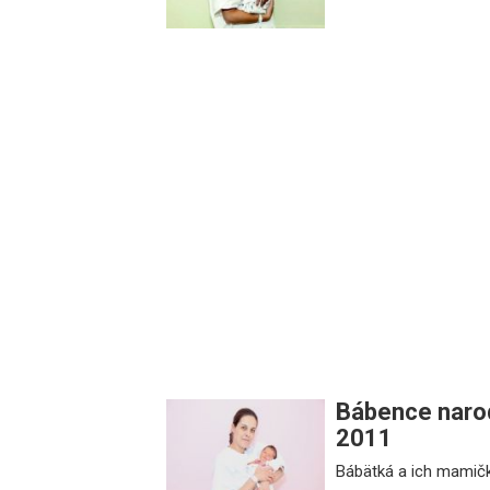
Bábence narod
2011
Bábätká a ich mamičk