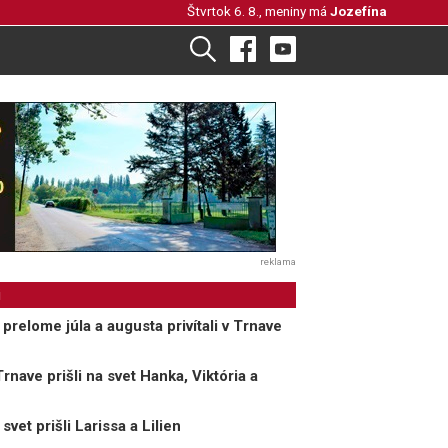
Štvrtok 6. 8., meniny má
Jozefína
reklama
i
relome júla a augusta privítali v Trnave
nave prišli na svet Hanka, Viktória a
et prišli Larissa a Lilien