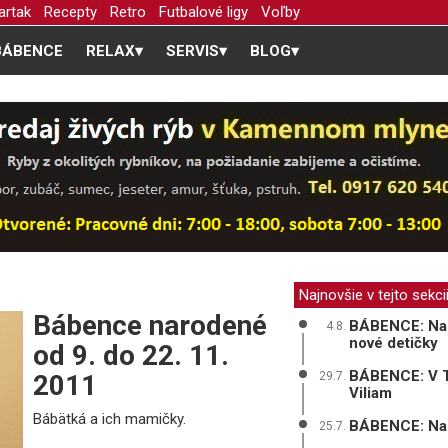
artak
Recepty
Retro
Futbalové ligy
Voľby
BÁBENCE
RELAX
▾
SERVIS
▾
BLOG
▾
Najnovšie v tejto sekci
Bábence narodené
BÁBENCE: Na p
4.8.
nové detičky
od 9. do 22. 11.
BÁBENCE: V Tr
2011
29.7.
Viliam
Bábätká a ich mamičky.
BÁBENCE: Na sv
25.7.