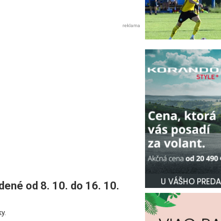
reklama
ené od 8. 10. do 16. 10.
y.