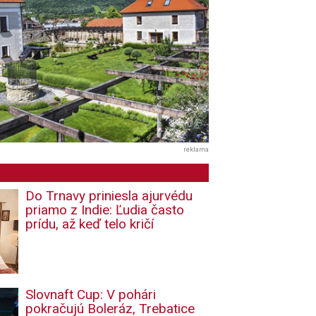
reklama
Do Trnavy priniesla ajurvédu
priamo z Indie: Ľudia často
prídu, až keď telo kričí
Slovnaft Cup: V pohári
pokračujú Boleráz, Trebatice