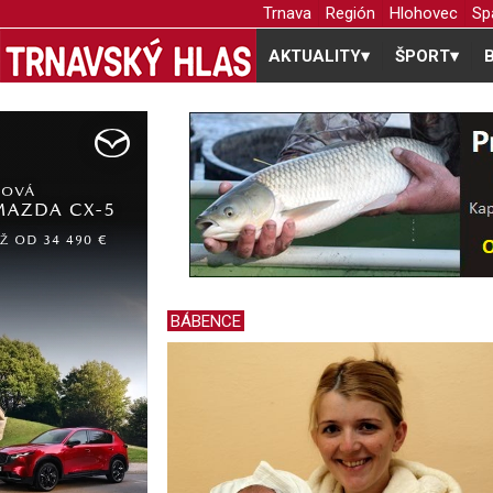
Trnava
Región
Hlohovec
Sp
AKTUALITY
▾
ŠPORT
▾
BÁBENCE