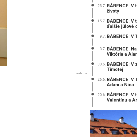
BÁBENCE: V tr
23.7.
životy
BÁBENCE: V tr
15.7.
ďalšie júlové 
BÁBENCE: V Tr
9.7.
BÁBENCE: Na 
3.7.
Viktória a Ala
BÁBENCE: V zá
30.6.
Timotej
reklama
BÁBENCE: V Trn
26.6.
Adam a Nina
BÁBENCE: V tr
20.6.
Valentínu a A