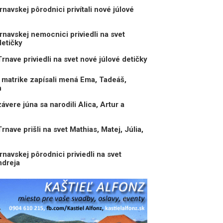
navskej pôrodnici privítali nové júlové
navskej nemocnici priviedli na svet
detičky
nave priviedli na svet nové júlové detičky
matrike zapísali mená Ema, Tadeáš,
n
vere júna sa narodili Alica, Artur a
ave prišli na svet Mathias, Matej, Júlia,
navskej pôrodnici priviedli na svet
ndreja