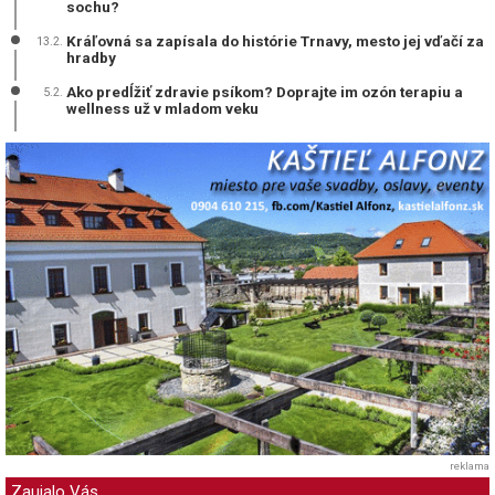
sochu?
Kráľovná sa zapísala do histórie Trnavy, mesto jej vďačí za
13.2.
hradby
Ako predĺžiť zdravie psíkom? Doprajte im ozón terapiu a
5.2.
wellness už v mladom veku
reklama
Zaujalo Vás