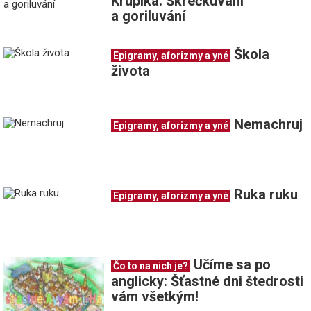
Krúpika: Škrečkuvání
a goriluvání
Škola
Epigramy, aforizmy a yné
života
Nemachruj
Epigramy, aforizmy a yné
Ruka ruku
Epigramy, aforizmy a yné
Učíme sa po
Čo to na nich je?
anglicky: Šťastné dni štedrosti
vám všetkým!