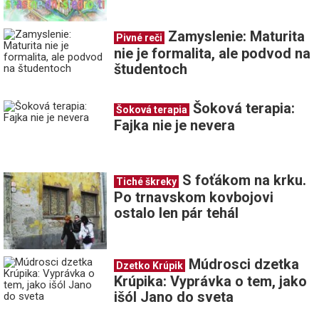
Zamyslenie: Maturita
Pivné reči
nie je formalita, ale podvod na
študentoch
Šoková terapia:
Šoková terapia
Fajka nie je nevera
S foťákom na krku.
Tiché škreky
Po trnavskom kovbojovi
ostalo len pár tehál
Múdrosci dzetka
Dzetko Krúpik
Krúpika: Vyprávka o tem, jako
išól Jano do sveta