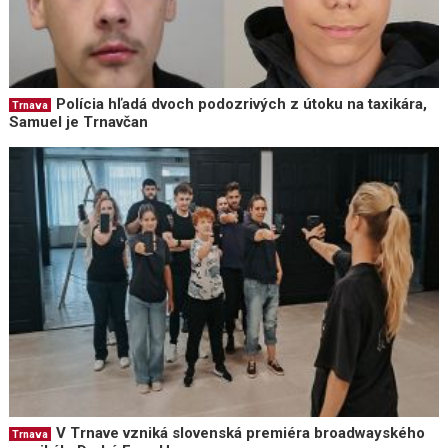
Polícia hľadá dvoch podozrivých z útoku na taxikára,
Trnava
Samuel je Trnavčan
V Trnave vzniká slovenská premiéra broadwayského
Trnava