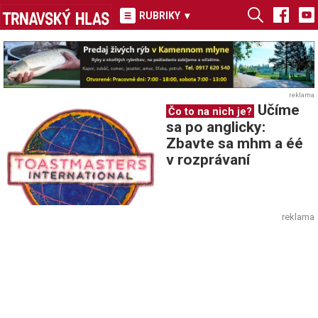
RUBRIKY
▾
reklama
Učíme
Čo to na nich je?
sa po anglicky:
Zbavte sa mhm a éé
v rozprávaní
reklama