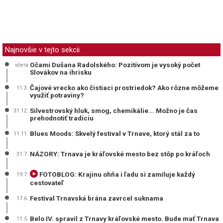
Najnovšie v tejto sekcii
Očami Dušana Radolského: Pozitívom je vysoký počet
včera
Slovákov na ihrisku
Čajové vrecko ako čistiaci prostriedok? Ako rôzne môžeme
11.3.
využiť potraviny?
Silvestrovský hluk, smog, chemikálie... Možno je čas
31.12.
prehodnotiť tradíciu
Blues Moods: Skvelý festival v Trnave, ktorý stál za to
11.11.
NÁZORY: Trnava je kráľovské mesto bez stôp po kráľoch
31.7.
FOTOBLOG: Krajinu ohňa i ľadu si zamiluje každý
19.7.
cestovateľ
Festival Trnavská brána zavrcel suknama
17.6.
Belo IV. spravil z Trnavy kráľovské mesto. Bude mať Trnava
11.5.