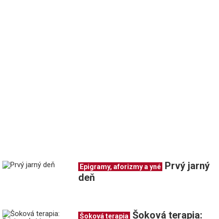
Prvý jarný
Epigramy, aforizmy a yné
deň
Šoková terapia:
Šoková terapia