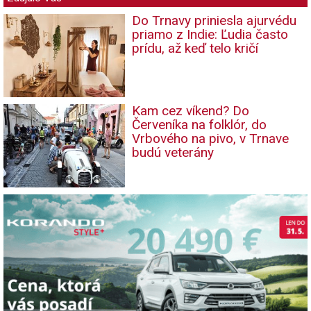
Do Trnavy priniesla ajurvédu
priamo z Indie: Ľudia často
prídu, až keď telo kričí
Kam cez víkend? Do
Červeníka na folklór, do
Vrbového na pivo, v Trnave
budú veterány