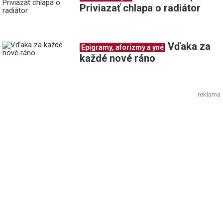
Priviazať chlapa o radiátor
Vďaka za
Epigramy, aforizmy a yné
každé nové ráno
reklama