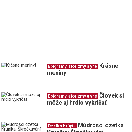
Krásne
Epigramy, aforizmy a yné
meniny!
Človek si
Epigramy, aforizmy a yné
môže aj hrdlo vykričať
Múdrosci dzetka
Dzetko Krúpik