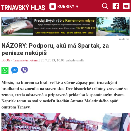
RUBRIKY
▾
reklama
NÁZORY: Podporu, akú má Spartak, za
peniaze nekúpiš
BLOG
-
Trnavskými očami
| 23.7.2013, 10.00, prispievatelia
Miesto, na ktorom sa hrali veľké a slávne zápasy pod trnavskými
hradbami sa zmenilo na stavenisko. Dve historické tribúny zrovnané so
zemou, tretia odstavená a pripravená pridať sa k spomínaným dvom.
Napriek tomu sa stal v nedeľu štadión Antona Malatinského opäť
centrom Trnavy.