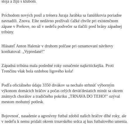
stoja a žijú s klubom.
Príchodom nových posíl a trénera Juraja Jarábka sa fanúšikovia poriadne
navnadili. Znova. Ešte nedávno prežívali ťažké chvíle pri existenčnom
zápase v Prešove, no už v nedeľu podvečer sa tlačili pred brány západnej
tribúny.
Hlásateľ Anton Halenár v druhom polčase pri oznamovaní návštevy
konštatoval: „Vypredané!“
Západná tribúna mala posledné roky označenie najkritickejšia. Proti
Trenčínu však bola ozdobou ligového kola!
Podľa oficiálneho údaju 3350 divákov sa nechalo strhnúť výborným
výkonom domácich hráčov a počas celých deväťdesiatich minút sa okrem
známych chorálov a tradičného pokriku „TRNAVA DO TEHO!“ ozýval
mestom mohutný potlesk.
Bojovnosť, nasadenie a agresívny futbal zdobil našich hráčov dlhé roky, ale
v nedeľu k nemu pridali okrem trnavského srdca aj kus futbalového umenia.