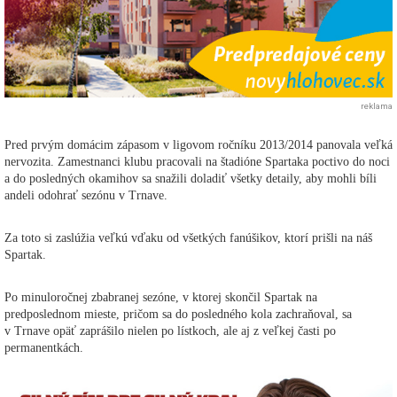
reklama
Pred prvým domácim zápasom v ligovom ročníku 2013/2014 panovala veľká
nervozita. Zamestnanci klubu pracovali na štadióne Spartaka poctivo do noci
a do posledných okamihov sa snažili doladiť všetky detaily, aby mohli bíli
andeli odohrať sezónu v Trnave.
Za toto si zaslúžia veľkú vďaku od všetkých fanúšikov, ktorí prišli na náš
Spartak.
Po minuloročnej zbabranej sezóne, v ktorej skončil Spartak na
predposlednom mieste, pričom sa do posledného kola zachraňoval, sa
v Trnave opäť zaprášilo nielen po lístkoch, ale aj z veľkej časti po
permanentkách.