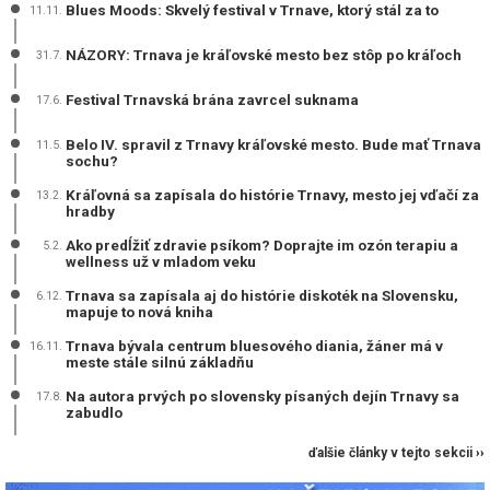
Blues Moods: Skvelý festival v Trnave, ktorý stál za to
11.11.
NÁZORY: Trnava je kráľovské mesto bez stôp po kráľoch
31.7.
Festival Trnavská brána zavrcel suknama
17.6.
Belo IV. spravil z Trnavy kráľovské mesto. Bude mať Trnava
11.5.
sochu?
Kráľovná sa zapísala do histórie Trnavy, mesto jej vďačí za
13.2.
hradby
Ako predĺžiť zdravie psíkom? Doprajte im ozón terapiu a
5.2.
wellness už v mladom veku
Trnava sa zapísala aj do histórie diskoték na Slovensku,
6.12.
mapuje to nová kniha
Trnava bývala centrum bluesového diania, žáner má v
16.11.
meste stále silnú základňu
Na autora prvých po slovensky písaných dejín Trnavy sa
17.8.
zabudlo
ďalšie články v tejto sekcii ››