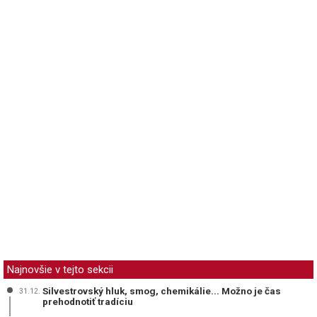
Najnovšie v tejto sekcii
Silvestrovský hluk, smog, chemikálie... Možno je čas
31.12.
prehodnotiť tradíciu