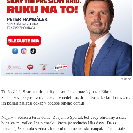
reklama
Tí, čo želali Spartaku druhú ligu a smiali sa trnavským fanúšikom
z tabuľkového postavenia, dostali v nedeľu už druhú tvrdú facku. Trnavčania
im poslali najlepší odkaz v podobe plného domu!
Najprv v Senici a teraz doma. Záujem o Spartak bol vždy ohromný a stále
bude veľmi veľký. Ide o značku, ktorá jednoducho láka davy! Dá sa
povedať, že minulá sezóna takmer nikoho neotriasla, naopak – ľudia stále