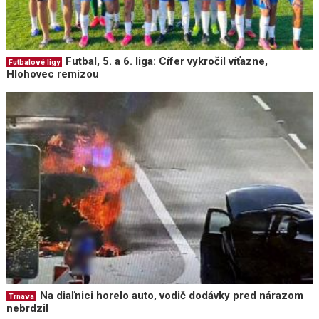
Futbal, 5. a 6. liga: Cífer vykročil víťazne,
Futbalové ligy
Hlohovec remízou
Na diaľnici horelo auto, vodič dodávky pred nárazom
Trnava
nebrdzil