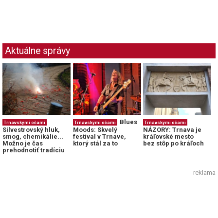
Aktuálne správy
Blues
Trnavskými očami
Trnavskými očami
Trnavskými očami
Silvestrovský hluk,
Moods: Skvelý
NÁZORY: Trnava je
smog, chemikálie...
festival v Trnave,
kráľovské mesto
Možno je čas
ktorý stál za to
bez stôp po kráľoch
prehodnotiť tradíciu
reklama