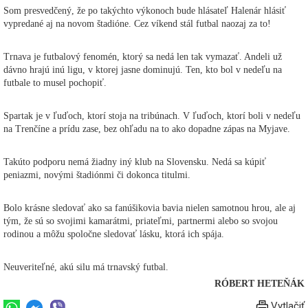
Som presvedčený, že po takýchto výkonoch bude hlásateľ Halenár hlásiť
vypredané aj na novom štadióne. Cez víkend stál futbal naozaj za to!
Trnava je futbalový fenomén, ktorý sa nedá len tak vymazať. Andeli už
dávno hrajú inú ligu, v ktorej jasne dominujú. Ten, kto bol v nedeľu na
futbale to musel pochopiť.
Spartak je v ľuďoch, ktorí stoja na tribúnach. V ľuďoch, ktorí boli v nedeľu
na Trenčíne a prídu zase, bez ohľadu na to ako dopadne zápas na Myjave.
Takúto podporu nemá žiadny iný klub na Slovensku. Nedá sa kúpiť
peniazmi, novými štadiónmi či dokonca titulmi.
Bolo krásne sledovať ako sa fanúšikovia bavia nielen samotnou hrou, ale aj
tým, že sú so svojimi kamarátmi, priateľmi, partnermi alebo so svojou
rodinou a môžu spoločne sledovať lásku, ktorá ich spája.
Neuveriteľné, akú silu má trnavský futbal.
RÓBERT HETEŇÁK
Vytlačiť