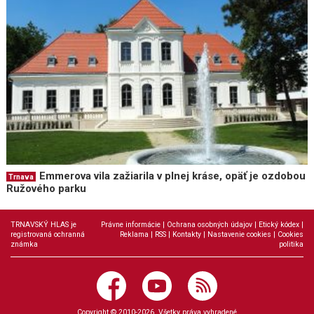
Emmerova vila zažiarila v plnej kráse, opäť je ozdobou
Trnava
Ružového parku
TRNAVSKÝ HLAS je
Právne informácie
|
Ochrana osobných údajov
|
Etický kódex
|
registrovaná ochranná
Reklama
|
RSS
|
Kontakty
|
Nastavenie cookies
|
Cookies
známka
politika
Copyright © 2010-2026. Všetky práva vyhradené