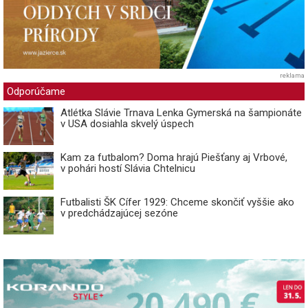
reklama
Odporúčame
Atlétka Slávie Trnava Lenka Gymerská na šampionáte
v USA dosiahla skvelý úspech
Kam za futbalom? Doma hrajú Piešťany aj Vrbové,
v pohári hostí Slávia Chtelnicu
Futbalisti ŠK Cífer 1929: Chceme skončiť vyššie ako
v predchádzajúcej sezóne