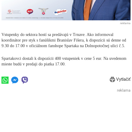
reklama
Vstupenky do sektora hostí sa predávajú v Trnave. Ako informoval
koordinátor pre styk s fanúšikmi Branislav Fišera, k dispozícii sú denne od
9.30 do 17.00 v oficiálnom fanshope Spartaka na Dolnopotočnej ulici č.5.
Spartakovci dostali k dispozícii 400 vstupeniek v cene 5 eur. Na uvedenom
mieste budú v predaji do piatka 17.00.
Vytlačiť
reklama