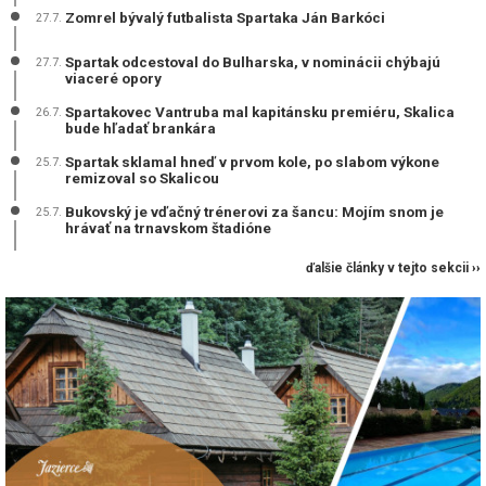
Zomrel bývalý futbalista Spartaka Ján Barkóci
27.7.
Spartak odcestoval do Bulharska, v nominácii chýbajú
27.7.
viaceré opory
Spartakovec Vantruba mal kapitánsku premiéru, Skalica
26.7.
bude hľadať brankára
Spartak sklamal hneď v prvom kole, po slabom výkone
25.7.
remizoval so Skalicou
Bukovský je vďačný trénerovi za šancu: Mojím snom je
25.7.
hrávať na trnavskom štadióne
ďalšie články v tejto sekcii ››