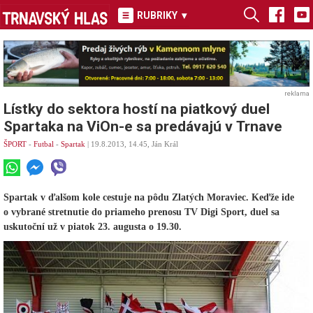
RUBRIKY
▾
reklama
Lístky do sektora hostí na piatkový duel
Spartaka na ViOn-e sa predávajú v Trnave
ŠPORT
-
Futbal
-
Spartak
| 19.8.2013, 14.45, Ján Král
Spartak v ďalšom kole cestuje na pôdu Zlatých Moraviec. Keďže ide
o vybrané stretnutie do priameho prenosu TV Digi Sport, duel sa
uskutoční už v piatok 23. augusta o 19.30.