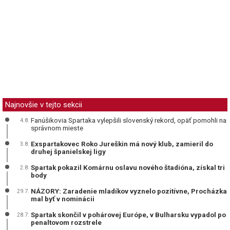
Najnovšie v tejto sekcii
Fanúšikovia Spartaka vylepšili slovenský rekord, opäť pomohli na
4.8.
správnom mieste
Exspartakovec Roko Jureškin má nový klub, zamieril do
3.8.
druhej španielskej ligy
Spartak pokazil Komárnu oslavu nového štadióna, získal tri
2.8.
body
NÁZORY: Zaradenie mladíkov vyznelo pozitívne, Procházka
29.7.
mal byť v nominácii
Spartak skončil v pohárovej Európe, v Bulharsku vypadol po
28.7.
penaltovom rozstrele