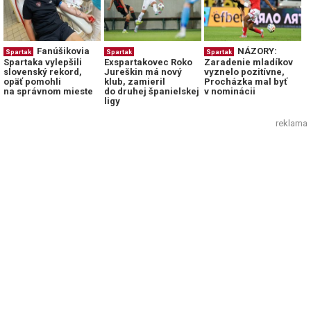
Fanúšikovia
NÁZORY:
Spartak
Spartak
Spartak
Spartaka vylepšili
Exspartakovec Roko
Zaradenie mladíkov
slovenský rekord,
Jureškin má nový
vyznelo pozitívne,
opäť pomohli
klub, zamieril
Procházka mal byť
na správnom mieste
do druhej španielskej
v nominácii
ligy
reklama