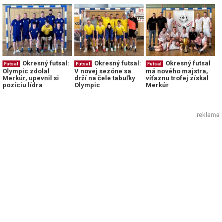
Okresný futsal:
Okresný futsal:
Okresný futsal
Futsal
Futsal
Futsal
Olympic zdolal
V novej sezóne sa
má nového majstra,
Merkúr, upevnil si
drží na čele tabuľky
víťaznu trofej získal
pozíciu lídra
Olympic
Merkúr
reklama