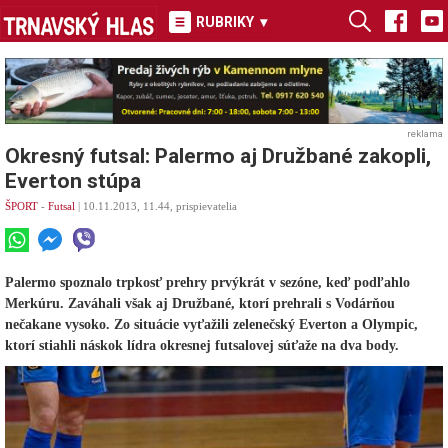
RUBRIKY
▾
reklama
Okresný futsal: Palermo aj Družbané zakopli,
Everton stúpa
ŠPORT
-
Futsal
| 10.11.2013, 11.44, prispievatelia
Palermo spoznalo trpkosť prehry prvýkrát v sezóne, keď podľahlo
Merkúru. Zaváhali však aj Družbané, ktorí prehrali s Vodárňou
nečakane vysoko. Zo situácie vyťažili zelenečský Everton a Olympic,
ktorí stiahli náskok lídra okresnej futsalovej súťaže na dva body.