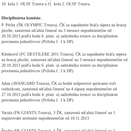
10. kola 1. OLSF Trnava a 11. kola 2. OLSF Trnava.
Disciplinárna komisia:
P. Péchy (ŠK OLYMPIC Trnava), ČK za napadnutie hráča súpera na hracej
ploche, zastavená súťažná činnosť na 3 mesiace nepodmienečne od
20.10.2013 podľa bodu 6. písm. a) sadzobníka trestov za disciplinárne
previnenia jednotlivcov (Príloha č. 1 k DP)
Klenkovič (FC DESTILERE 2011 Trnava), ČK za napadnutie hráča súpera
na hracej ploche, zastavená súťažná činnosť na 3 mesiace nepodmienečne od
20.10.2013 podľa bodu 6. písm. a) sadzobníka trestov za disciplinárne
previnenia jednotlivcov (Príloha č. 1 k DP)
Juhás (AVANGARD Trnava), ČK za hrubé nešportové správanie voči
rozhodcom, zastavená súťažná činnosť na 4 zápasy nepodmienečne od
27.10.2013 podľa bodu 4. písm. a) sadzobníka trestov za disciplinárne
previnenia jednotlivcov (Príloha č. 1 k DP)
Vacula (FK GIANTS Trnava), 3 ŽK, zastavená súťažná činnosť na 1
majstrovské stretnutie nepodmienečne od 10.11.2013
Štoder (FK GIANTS Trnava), 3 ŽK, zastavená súťažná činnosť na 1