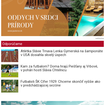
reklama
Odporúčame
Atlétka Slávie Trnava Lenka Gymerská na šampionáte
v USA dosiahla skvelý úspech
Kam za futbalom? Doma hrajú Piešťany aj Vrbové,
v pohári hostí Slávia Chtelnicu
Futbalisti ŠK Cífer 1929: Chceme skončiť vyššie ako
v predchádzajúcej sezóne