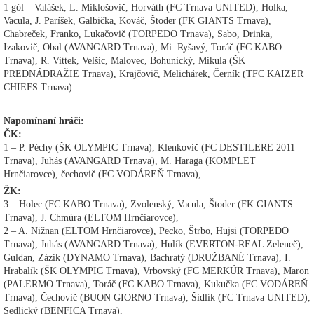
1 gól – Valášek, L. Miklošovič, Horváth (FC Trnava UNITED), Holka,
Vacula, J. Paríšek, Galbička, Kováč, Štoder (FK GIANTS Trnava),
Chabreček, Franko, Lukačovič (TORPEDO Trnava), Sabo, Drinka,
Izakovič, Obal (AVANGARD Trnava), Mi. Ryšavý, Toráč (FC KABO
Trnava), R. Vittek, Velšic, Malovec, Bohunický, Mikula (ŠK
PREDNÁDRAŽIE Trnava), Krajčovič, Melichárek, Černík (TFC KAIZER
CHIEFS Trnava)
Napomínaní hráči:
ČK:
1 – P. Péchy (ŠK OLYMPIC Trnava), Klenkovič (FC DESTILERE 2011
Trnava), Juhás (AVANGARD Trnava), M. Haraga (KOMPLET
Hrnčiarovce), čechovič (FC VODÁREŇ Trnava),
ŽK:
3 – Holec (FC KABO Trnava), Zvolenský, Vacula, Štoder (FK GIANTS
Trnava), J. Chmúra (ELTOM Hrnčiarovce),
2 – A. Nižnan (ELTOM Hrnčiarovce), Pecko, Štrbo, Hujsi (TORPEDO
Trnava), Juhás (AVANGARD Trnava), Hulík (EVERTON-REAL Zeleneč),
Guldan, Zázik (DYNAMO Trnava), Bachratý (DRUŽBANÉ Trnava), I.
Hrabalík (ŠK OLYMPIC Trnava), Vrbovský (FC MERKÚR Trnava), Maron
(PALERMO Trnava), Toráč (FC KABO Trnava), Kukučka (FC VODÁREŇ
Trnava), Čechovič (BUON GIORNO Trnava), Šidlík (FC Trnava UNITED),
Sedlický (BENFICA Trnava),