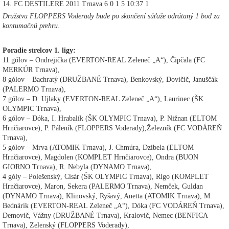
14. FC DESTILERE 2011 Trnava 6 0 1 5 10:37 1
Družstvu FLOPPERS Voderady bude po skončení súťaže odrátaný 1 bod za
kontumačnú prehru.
Poradie strelcov 1. ligy:
11 gólov – Ondrejička (EVERTON-REAL Zeleneč „A“), Čipčala (FC
MERKÚR Trnava),
8 gólov – Bachratý (DRUŽBANÉ Trnava), Benkovský, Dovičič, Januščák
(PALERMO Trnava),
7 gólov – D. Ujlaky (EVERTON-REAL Zeleneč „A“), Laurinec (ŠK
OLYMPIC Trnava),
6 gólov – Dóka, I. Hrabalík (ŠK OLYMPIC Trnava), P. Nižnan (ELTOM
Hrnčiarovce), P. Páleník (FLOPPERS Voderady),Železník (FC VODÁREŇ
Trnava),
5 gólov – Mrva (ATOMIK Trnava), J. Chmúra, Dzibela (ELTOM
Hrnčiarovce), Magdolen (KOMPLET Hrnčiarovce), Ondra (BUON
GIORNO Trnava), R. Nebyla (DYNAMO Trnava),
4 góly – Polešenský, Cisár (ŠK OLYMPIC Trnava), Rigo (KOMPLET
Hrnčiarovce), Maron, Sekera (PALERMO Trnava), Nemček, Guldan
(DYNAMO Trnava), Klinovský, Ryšavý, Anetta (ATOMIK Trnava), M.
Bednárik (EVERTON-REAL Zeleneč „A“), Dóka (FC VODÁREŇ Trnava),
Demovič, Vážny (DRUŽBANÉ Trnava), Kralovič, Nemec (BENFICA
Trnava), Zelenský (FLOPPERS Voderady),