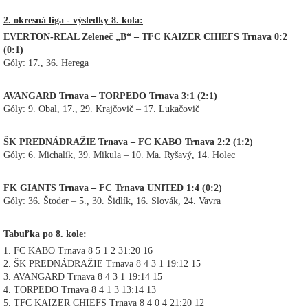
2. okresná liga - výsledky 8. kola:
EVERTON-REAL Zeleneč „B“ – TFC KAIZER CHIEFS Trnava 0:2
(0:1)
Góly: 17., 36. Herega
AVANGARD Trnava – TORPEDO Trnava 3:1 (2:1)
Góly: 9. Obal, 17., 29. Krajčovič – 17. Lukačovič
ŠK PREDNÁDRAŽIE Trnava – FC KABO Trnava 2:2 (1:2)
Góly: 6. Michalík, 39. Mikula – 10. Ma. Ryšavý, 14. Holec
FK GIANTS Trnava – FC Trnava UNITED 1:4 (0:2)
Góly: 36. Štoder – 5., 30. Šidlík, 16. Slovák, 24. Vavra
Tabuľka po 8. kole:
1. FC KABO Trnava 8 5 1 2 31:20 16
2. ŠK PREDNÁDRAŽIE Trnava 8 4 3 1 19:12 15
3. AVANGARD Trnava 8 4 3 1 19:14 15
4. TORPEDO Trnava 8 4 1 3 13:14 13
5. TFC KAIZER CHIEFS Trnava 8 4 0 4 21:20 12