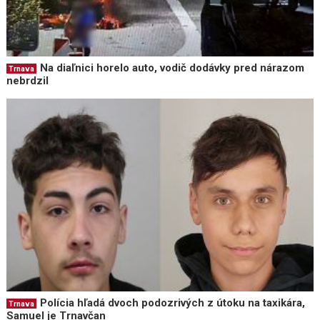
Na diaľnici horelo auto, vodič dodávky pred nárazom
Trnava
nebrdzil
Polícia hľadá dvoch podozrivých z útoku na taxikára,
Trnava
Samuel je Trnavčan