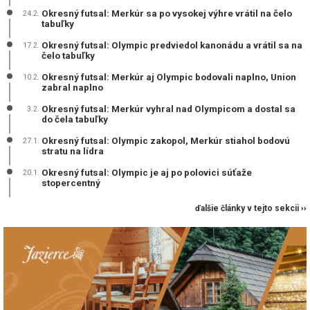
Okresný futsal: Merkúr sa po vysokej výhre vrátil na čelo
24.2.
tabuľky
Okresný futsal: Olympic predviedol kanonádu a vrátil sa na
17.2.
čelo tabuľky
Okresný futsal: Merkúr aj Olympic bodovali naplno, Union
10.2.
zabral naplno
Okresný futsal: Merkúr vyhral nad Olympicom a dostal sa
3.2.
do čela tabuľky
Okresný futsal: Olympic zakopol, Merkúr stiahol bodovú
27.1.
stratu na lídra
Okresný futsal: Olympic je aj po polovici súťaže
20.1.
stopercentný
ďalšie články v tejto sekcii ››