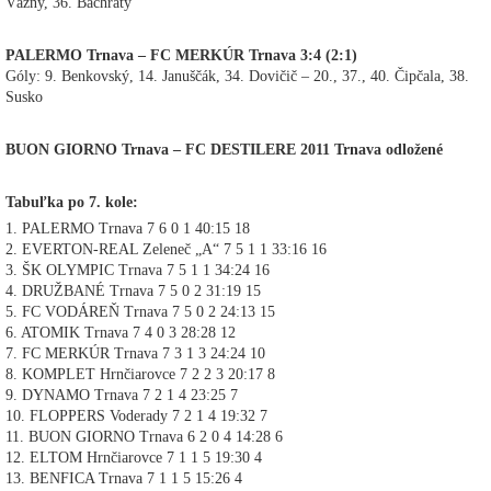
Vážny, 36. Bachratý
PALERMO Trnava – FC MERKÚR Trnava 3:4 (2:1)
Góly: 9. Benkovský, 14. Januščák, 34. Dovičič – 20., 37., 40. Čipčala, 38.
Susko
BUON GIORNO Trnava – FC DESTILERE 2011 Trnava odložené
Tabuľka po 7. kole:
1. PALERMO Trnava 7 6 0 1 40:15 18
2. EVERTON-REAL Zeleneč „A“ 7 5 1 1 33:16 16
3. ŠK OLYMPIC Trnava 7 5 1 1 34:24 16
4. DRUŽBANÉ Trnava 7 5 0 2 31:19 15
5. FC VODÁREŇ Trnava 7 5 0 2 24:13 15
6. ATOMIK Trnava 7 4 0 3 28:28 12
7. FC MERKÚR Trnava 7 3 1 3 24:24 10
8. KOMPLET Hrnčiarovce 7 2 2 3 20:17 8
9. DYNAMO Trnava 7 2 1 4 23:25 7
10. FLOPPERS Voderady 7 2 1 4 19:32 7
11. BUON GIORNO Trnava 6 2 0 4 14:28 6
12. ELTOM Hrnčiarovce 7 1 1 5 19:30 4
13. BENFICA Trnava 7 1 1 5 15:26 4