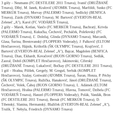
3 góly – Neumann (FC DESTILERE 2011 Trnava), Ivanič (DRUŽBANÉ
Trnava), Dlhý, M. Janek, Kralovič (ATOMIK Trnava), Marföldi, Susko (FC
MERKÚR Trnava), Morvay (PALERMO Trnava), Sedlický (BENFICA
Trnava), Zázik (DYNAMO Trnava), M. Bartovič (EVERTON-REAL
Zeleneč „A“), Karol (FC VODÁREŇ Trnava),
2 góly – Marek, Kotlan, Vančo (FC MERKÚR Trnava), Bachratý, Krivda
(PALERMO Trnava), Kukučka, Čechovič, Pecháček, Polešovský (FC
VODÁREŇ Trnava), Ľ. Doležaj, Glinda (DYNAMO Trnava), Marcaník,
Glasa, Šurina, Brestovanský (FLOPPERS Voderady), J. Palkovič (ELTOM
Hrnčiarovce), Hájnik, Krištofík (ŠK OLYMPIC Trnava), Krajčovič, J.
Bartovič (EVERTON-REAL Zeleneč „A“), Bajcar, Magdolen (BENFICA
Trnava), Dian, Ekhardt, Kovačovič (BUON GIORNO Trnava), Sedlák,
Zaoral, Dobiš (KOMPLET Hrnčiarovce), Jakimovski, Cíferský
(DRUŽBANÉ Trnava), Lukačovič, Bočkay (FC DESTILERE 2011 Trnava),
1 gól – Hrašna, Pilíšek, Gergely, M. Greguš, Serbák (KOMPLET
Hrnčiarovce), Szalay, Gottwald (ATOMIK Trnava), Šuran, Honza, P. Péchy
(ŠK OLYMPIC Trnava), Ružička, Hanakovič, Jánoš (DRUŽBANÉ Trnava),
Čechovič, Volek, Čahoj (BUON GIORNO Trnava), L. Adámek (ELTOM
Hrnčiarovce), Hrašna (PALERMO Trnava), Hlavna, Tomovič, Dzíbela (FC
VODÁREŇ Trnava), Hanzel (FLOPPERS Voderady), Polák, Vandák, Bron
(FC DESTILERE 2011 Trnava), Bernát (FC MERKÚR Trnava), D.
Tibenský, Slanina, Hermanský, Blažíček (EVERTON-REAL Zeleneč „A“),
Trulík, T. Nebyla, Friedrich (DYNAMO Trnava)