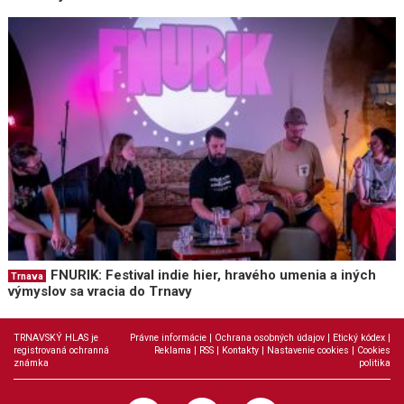
FNURIK: Festival indie hier, hravého umenia a iných
Trnava
výmyslov sa vracia do Trnavy
TRNAVSKÝ HLAS je
Právne informácie
|
Ochrana osobných údajov
|
Etický kódex
|
registrovaná ochranná
Reklama
|
RSS
|
Kontakty
|
Nastavenie cookies
|
Cookies
známka
politika