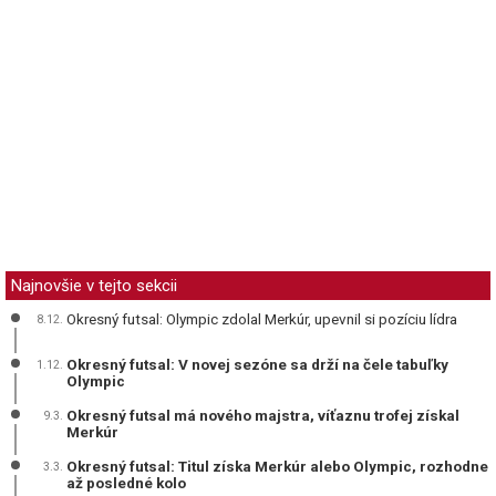
Najnovšie v tejto sekcii
Okresný futsal: Olympic zdolal Merkúr, upevnil si pozíciu lídra
8.12.
Okresný futsal: V novej sezóne sa drží na čele tabuľky
1.12.
Olympic
Okresný futsal má nového majstra, víťaznu trofej získal
9.3.
Merkúr
Okresný futsal: Titul získa Merkúr alebo Olympic, rozhodne
3.3.
až posledné kolo