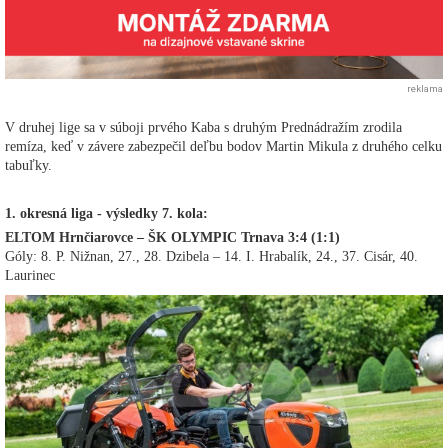
reklama
V druhej lige sa v súboji prvého Kaba s druhým Prednádražím zrodila
remíza, keď v závere zabezpečil deľbu bodov Martin Mikula z druhého celku
tabuľky.
1. okresná liga - výsledky 7. kola:
ELTOM Hrnčiarovce – ŠK OLYMPIC Trnava 3:4 (1:1)
Góly: 8. P. Nižnan, 27., 28. Dzibela – 14. I. Hrabalík, 24., 37. Cisár, 40.
Laurinec