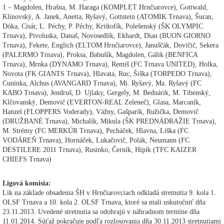
1 – Magdolen, Hrašna, M. Haraga (KOMPLET Hrnčiarovce), Gottwald,
Klinovský, A. Janek, Anetta, Ryšavý, Gottstein (ATOMIK Trnava), Šuran,
Dóka, Cisár, L. Péchy, P. Péchy, Krištofík, Polešenský (ŠK OLYMPIC
Trnava), Pivoluska, Današ, Novosedlík, Ekhardt, Dian (BUON GIORNO
Trnava), Fekete, Englich (ELTOM Hrnčiarovce), Januščák, Dovičič, Sekera
(PALERMO Trnava), Proksa, Babušík, Magdolen, Gálik (BENFICA
Trnava), Mrnka (DYNAMO Trnava), Remiš (FC Trnava UNITED), Holka,
Novota (FK GIANTS Trnava), Hlavata, Ruc, Šiška (TORPEDO Trnava),
Cuninka, Alchus (AVANGARD Trnava), Mi. Ryšavý, Ma. Ryšavý (FC
KABO Trnava), Jendruš, D. Ujlaky, Gergely, M. Bednárik, M. Tibenský,
Klčovanský, Demovič (EVERTON-REAL Zeleneč), Glasa, Marcaník,
Hanzel (FLOPPERS Voderady), Vážny, Gašparík, Ružička, Demovič
(DRUŽBANÉ Trnava), Michalík, Mikula (ŠK PREDNÁDRAŽIE Trnava),
M. Strémy (FC MERKÚR Trnava), Pecháček, Hlavna, Líška (FC
VODÁREŇ Trnava), Hornáček, Lukačovič, Polák, Neumann (FC
DESTILERE 2011 Trnava), Rusinko, Černík, Hipík (TFC KAIZER
CHIEFS Trnava)
Ligová komisia:
Lik na základe obsadenia ŠH v Hrnčiarovciach odkladá stretnutia 9. kola 1.
OLSF Trnava a 10. kola 2. OLSF Trnava, ktoré sa mali uskutočniť dňa
23.11.2013. Uvedené stretnutia sa odohrajú v náhradnom termíne dňa
11.01.2014. Súťaž pokračuje podľa rozlosovania dňa 30.11.2013 stretnutiami