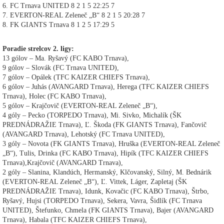
6. FC Trnava UNITED 8 2 1 5 22:25 7
7. EVERTON-REAL Zeleneč „B“ 8 2 1 5 20:28 7
8. FK GIANTS Trnava 8 1 2 5 17:29 5
Poradie strelcov 2. ligy:
13 gólov – Ma. Ryšavý (FC KABO Trnava),
9 gólov – Slovák (FC Trnava UNITED),
7 gólov – Opálek (TFC KAIZER CHIEFS Trnava),
6 gólov – Juhás (AVANGARD Trnava), Herega (TFC KAIZER CHIEFS
Trnava), Holec (FC KABO Trnava),
5 gólov – Krajčovič (EVERTON-REAL Zeleneč „B“),
4 góly – Pecko (TORPEDO Trnava), Mi. Sivko, Michalík (ŠK
PREDNÁDRAŽIE Trnava), Ľ. Škoda (FK GIANTS Trnava), Fančovič
(AVANGARD Trnava), Lehotský (FC Trnava UNITED),
3 góly – Novota (FK GIANTS Trnava), Hruška (EVERTON-REAL Zeleneč
„B“), Tulis, Drinka (FC KABO Trnava), Hipík (TFC KAIZER CHIEFS
Trnava),Krajčovič (AVANGARD Trnava),
2 góly – Slanina, Klandúch, Hermanský, Klčovanský, Silný, M. Bednárik
(EVERTON-REAL Zeleneč „B“), Ľ. Vittek, Láger, Zapletaj (ŠK
PREDNÁDRAŽIE Trnava), Idunk, Kovačic (FC KABO Trnava), Štrbo,
Ryšavý, Hujsi (TORPEDO Trnava), Sekera, Vavra, Šidlík (FC Trnava
UNITED), Štefunko, Chmela (FK GIANTS Trnava), Bajer (AVANGARD
Trnava), Habala (TFC KAIZER CHIEFS Trnava),