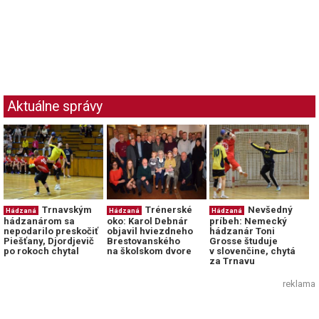
Aktuálne správy
Trnavským
Trénerské
Nevšedný
Hádzaná
Hádzaná
Hádzaná
hádzanárom sa
oko: Karol Debnár
príbeh: Nemecký
nepodarilo preskočiť
objavil hviezdneho
hádzanár Toni
Piešťany, Djordjevič
Brestovanského
Grosse študuje
po rokoch chytal
na školskom dvore
v slovenčine, chytá
za Trnavu
reklama