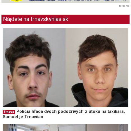
reklama
Nájdete na trnavskyhlas.sk
Polícia hľadá dvoch podozrivých z útoku na taxikára,
Trnava
Samuel je Trnavčan