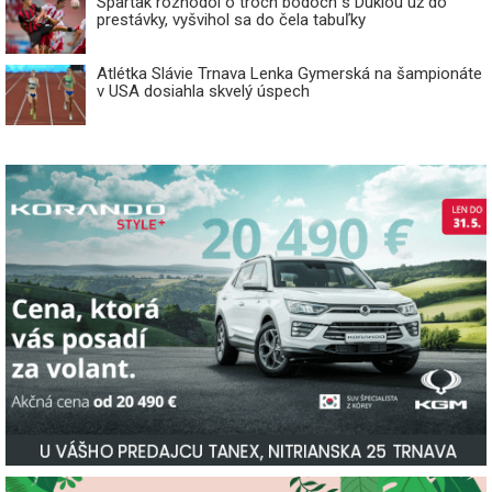
Spartak rozhodol o troch bodoch s Duklou už do
prestávky, vyšvihol sa do čela tabuľky
Atlétka Slávie Trnava Lenka Gymerská na šampionáte
v USA dosiahla skvelý úspech