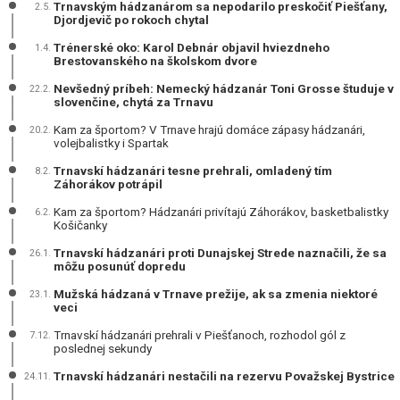
Trnavským hádzanárom sa nepodarilo preskočiť Piešťany,
2.5.
Djordjevič po rokoch chytal
Trénerské oko: Karol Debnár objavil hviezdneho
1.4.
Brestovanského na školskom dvore
Nevšedný príbeh: Nemecký hádzanár Toni Grosse študuje v
22.2.
slovenčine, chytá za Trnavu
Kam za športom? V Trnave hrajú domáce zápasy hádzanári,
20.2.
volejbalistky i Spartak
Trnavskí hádzanári tesne prehrali, omladený tím
8.2.
Záhorákov potrápil
Kam za športom? Hádzanári privítajú Záhorákov, basketbalistky
6.2.
Košičanky
Trnavskí hádzanári proti Dunajskej Strede naznačili, že sa
26.1.
môžu posunúť dopredu
Mužská hádzaná v Trnave prežije, ak sa zmenia niektoré
23.1.
veci
Trnavskí hádzanári prehrali v Piešťanoch, rozhodol gól z
7.12.
poslednej sekundy
Trnavskí hádzanári nestačili na rezervu Považskej Bystrice
24.11.