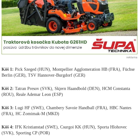
reklama
Kôš 1:
Pick Szeged (HUN), Montpellier Agglomeration HB (FRA), Füchse
Berlin (GER), TSV Hannover-Burgdorf (GER)
Kôš 2:
Tatran Presov (SVK), Skjern Haandbold (DEN), HCM Constanta
(ROU), Reale Ademar Leon (ESP)
Kôš 3:
Lugi HF (SWE), Chambery Savoie Handball (FRA), HBC Nantes
(FRA), HC Zomimak-M (MKD)
Kôš 4:
IFK Kristianstad (SWE), Csurgoi KK (HUN), Sporta Hlohovec
(SVK), Sporting CP (POR)