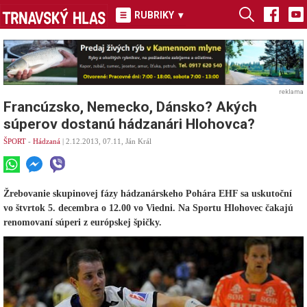
RUBRIKY
▾
reklama
Francúzsko, Nemecko, Dánsko? Akých
súperov dostanú hádzanári Hlohovca?
ŠPORT
-
Hádzaná
| 2.12.2013, 07.11, Ján Král
Žrebovanie skupinovej fázy hádzanárskeho Pohára EHF sa uskutoční
vo štvrtok 5. decembra o 12.00 vo Viedni. Na Sportu Hlohovec čakajú
renomovaní súperi z európskej špičky.