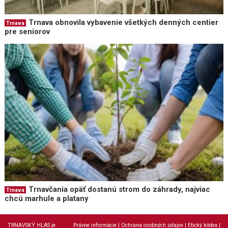
Trnava obnovila vybavenie všetkých denných centier
Trnava
pre seniorov
Trnavčania opäť dostanú strom do záhrady, najviac
Trnava
chcú marhule a platany
TRNAVSKÝ HLAS je
Právne informácie
|
Ochrana osobných údajov
|
Etický kódex
|