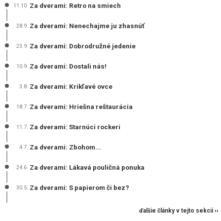
Za dverami: Retro na smiech
11.10.
Za dverami: Nenechajme ju zhasnúť
28.9.
Za dverami: Dobrodružné jedenie
23.9.
Za dverami: Dostali nás!
10.9.
Za dverami: Krikľavé ovce
3.8.
Za dverami: Hriešna reštaurácia
18.7.
Za dverami: Starnúci rockeri
11.7.
Za dverami: Zbohom...
4.7.
Za dverami: Lákavá pouličná ponuka
24.6.
Za dverami: S papierom či bez?
30.5.
ďalšie články v tejto sekcii ››