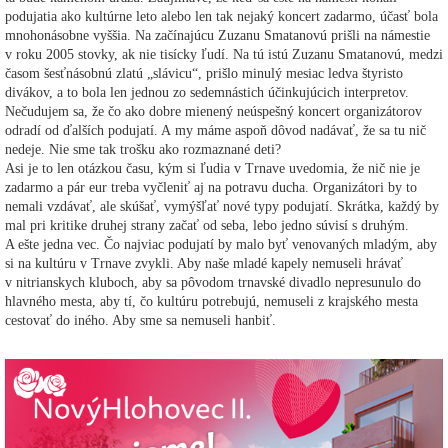
podujatia ako kultúrne leto alebo len tak nejaký koncert zadarmo, účasť bola
mnohonásobne vyššia. Na začínajúcu Zuzanu Smatanovú prišli na námestie
v roku 2005 stovky, ak nie tisícky ľudí. Na tú istú Zuzanu Smatanovú, medzi
časom šesťnásobnú zlatú „slávicu“, prišlo minulý mesiac ledva štyristo
divákov, a to bola len jednou zo sedemnástich účinkujúcich interpretov.
Nečudujem sa, že čo ako dobre mienený neúspešný koncert organizátorov
odradí od ďalších podujatí. A my máme aspoň dôvod nadávať, že sa tu nič
nedeje. Nie sme tak trošku ako rozmaznané deti?
Asi je to len otázkou času, kým si ľudia v Trnave uvedomia, že nič nie je
zadarmo a pár eur treba vyčleniť aj na potravu ducha. Organizátori by to
nemali vzdávať, ale skúšať, vymýšľať nové typy podujatí. Skrátka, každý by
mal pri kritike druhej strany začať od seba, lebo jedno súvisí s druhým.
A ešte jedna vec. Čo najviac podujatí by malo byť venovaných mladým, aby
si na kultúru v Trnave zvykli. Aby naše mladé kapely nemuseli hrávať
v nitrianskych kluboch, aby sa pôvodom trnavské divadlo nepresunulo do
hlavného mesta, aby tí, čo kultúru potrebujú, nemuseli z krajského mesta
cestovať do iného. Aby sme sa nemuseli hanbiť.