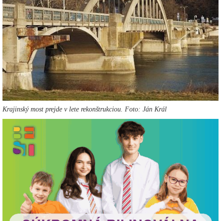
Krajinský most prejde v lete rekonštrukciou. Foto: Ján Král