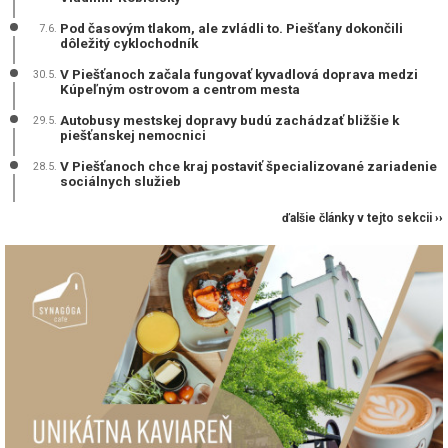
Pod časovým tlakom, ale zvládli to. Piešťany dokončili
7.6.
dôležitý cyklochodník
V Piešťanoch začala fungovať kyvadlová doprava medzi
30.5.
Kúpeľným ostrovom a centrom mesta
Autobusy mestskej dopravy budú zachádzať bližšie k
29.5.
piešťanskej nemocnici
V Piešťanoch chce kraj postaviť špecializované zariadenie
28.5.
sociálnych služieb
ďalšie články v tejto sekcii ››