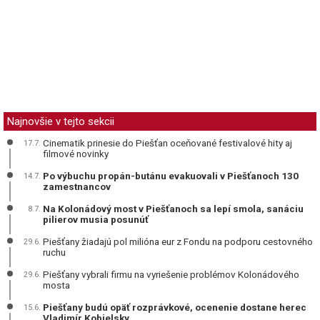
Najnovšie v tejto sekcii
Cinematik prinesie do Piešťan oceňované festivalové hity aj
17.7.
filmové novinky
Po výbuchu propán-butánu evakuovali v Piešťanoch 130
14.7.
zamestnancov
Na Kolonádový most v Piešťanoch sa lepí smola, sanáciu
8.7.
pilierov musia posunúť
Piešťany žiadajú pol milióna eur z Fondu na podporu cestovného
29.6.
ruchu
Piešťany vybrali firmu na vyriešenie problémov Kolonádového
29.6.
mosta
Piešťany budú opäť rozprávkové, ocenenie dostane herec
15.6.
Vladimír Kobielsky