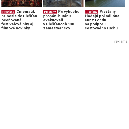
Cinematik
Po výbuchu
Piešťany
Piešťany
Piešťany
Piešťany
prinesie do Piešťan
propán-butánu
žiadajú pol milióna
oceňované
evakuovali
eur z Fondu
festivalové hity aj
v Piešťanoch 130
na podporu
filmové novinky
zamestnancov
cestovného ruchu
reklama