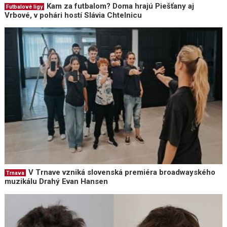
Kam za futbalom? Doma hrajú Piešťany aj
Futbalové ligy
Vrbové, v pohári hostí Slávia Chtelnicu
V Trnave vzniká slovenská premiéra broadwayského
Trnava
muzikálu Drahý Evan Hansen