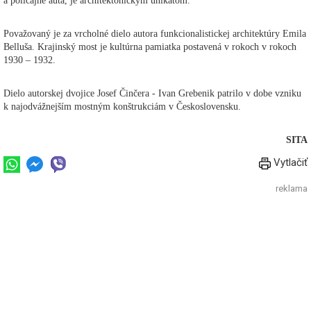
a policajné autá, je architektonickým unikátom.
Považovaný je za vrcholné dielo autora funkcionalistickej architektúry Emila
Belluša. Krajinský most je kultúrna pamiatka postavená v rokoch v rokoch
1930 – 1932.
Dielo autorskej dvojice Josef Činčera - Ivan Grebenik patrilo v dobe vzniku
k najodvážnejším mostným konštrukciám v Československu.
SITA
Vytlačiť
reklama