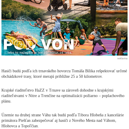
reklama
Hasiči budú podľa ich trnavského hovorcu Tomáša Bílika rešpektovať určené
obchádzkové trasy, ktoré merajú približne 25 a 50 kilometrov.
Krajské riaditeľstvo HaZZ v Trnave sa zároveň dohodne s krajskými
riaditeľstvami v Nitre a Trenčíne na optimalizácii požiarno – poplachového
plánu.
Územie na druhej strane Váhu tak budú podľa Tibora Hlobeňa z kancelárie
primátora Piešťan zabezpečovať aj hasiči z Nového Mesta nad Váhom,
Hlohovca a Topoľčian.