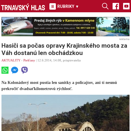
RUBRIKY
▾
reklama
Hasiči sa počas opravy Krajinského mosta za
Váh dostanú len obchádzkou
AKTUALITY
-
Piešťany
| 12.6.2014, 14.08, prispievatelia
Na Kolonádový most pustia len sanitky a policajtov, ani tí nesmú
prekročiť dvadsaťkilometrovú rýchlosť.