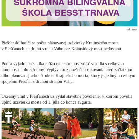
reklama
Piešťanskí hasiči sa počas plánovanej uzávierky Krajinského mosta
v Piešťanoch na druhú stranu Váhu cez Kolonádový most nedostanú.
Podľa vyjadrenia statika môžu na tento most vojsť vozidlá s celkovou
hmotnosťou do 3,5 tony. Vyplýva to z dnešného rokovania pred začiatkom
dlho plánovanej rekonštrukcie Krajinského mosta, ktorý je jediným cestným
spojením Piešťan s druhou stranou Váhu.
Okresný úrad v Piešťanoch už vydal stavebné povolenie, v ktorom povolil
úplnú uzávierku mosta od 1. júla do konca augusta.