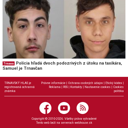
Polícia hľadá dvoch podozrivých z útoku na taxikára,
Trnava
Samuel je Trnavčan
TRNAVSKÝ HLAS je
Právne informácie
|
Ochrana osobných údajov
|
Etický kódex
|
registrovaná ochranná
Reklama
|
RSS
|
Kontakty
|
Nastavenie cookies
|
Cookies
známka
politika
Copyright © 2010-2026. Všetky práva vyhradené
Tento web beží na serveroch
webhouse.sk