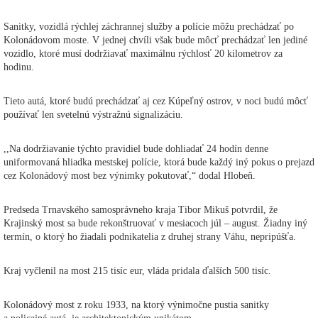
Sanitky, vozidlá rýchlej záchrannej služby a polície môžu prechádzať po
Kolonádovom moste. V jednej chvíli však bude môcť prechádzať len jediné
vozidlo, ktoré musí dodržiavať maximálnu rýchlosť 20 kilometrov za
hodinu.
Tieto autá, ktoré budú prechádzať aj cez Kúpeľný ostrov, v noci budú môcť
používať len svetelnú výstražnú signalizáciu.
,,Na dodržiavanie týchto pravidiel bude dohliadať 24 hodín denne
uniformovaná hliadka mestskej polície, ktorá bude každý iný pokus o prejazd
cez Kolonádový most bez výnimky pokutovať,“ dodal Hlobeň.
Predseda Trnavského samosprávneho kraja Tibor Mikuš potvrdil, že
Krajinský most sa bude rekonštruovať v mesiacoch júl – august. Žiadny iný
termín, o ktorý ho žiadali podnikatelia z druhej strany Váhu, nepripúšťa.
Kraj vyčlenil na most 215 tisíc eur, vláda pridala ďalších 500 tisíc.
Kolonádový most z roku 1933, na ktorý výnimočne pustia sanitky