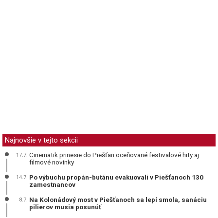
Najnovšie v tejto sekcii
Cinematik prinesie do Piešťan oceňované festivalové hity aj
17.7.
filmové novinky
Po výbuchu propán-butánu evakuovali v Piešťanoch 130
14.7.
zamestnancov
Na Kolonádový most v Piešťanoch sa lepí smola, sanáciu
8.7.
pilierov musia posunúť