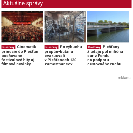
Aktuálne správy
Cinematik
Po výbuchu
Piešťany
Piešťany
Piešťany
Piešťany
prinesie do Piešťan
propán-butánu
žiadajú pol milióna
oceňované
evakuovali
eur z Fondu
festivalové hity aj
v Piešťanoch 130
na podporu
filmové novinky
zamestnancov
cestovného ruchu
reklama