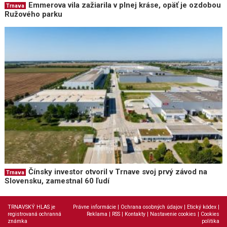
Emmerova vila zažiarila v plnej kráse, opäť je ozdobou
Trnava
Ružového parku
Čínsky investor otvoril v Trnave svoj prvý závod na
Trnava
Slovensku, zamestnal 60 ľudí
TRNAVSKÝ HLAS je
Právne informácie
|
Ochrana osobných údajov
|
Etický kódex
|
registrovaná ochranná
Reklama
|
RSS
|
Kontakty
|
Nastavenie cookies
|
Cookies
známka
politika