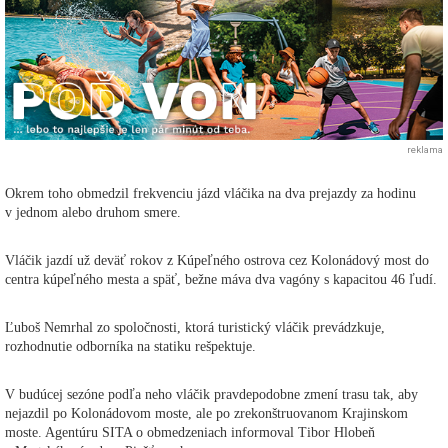
reklama
Okrem toho obmedzil frekvenciu jázd vláčika na dva prejazdy za hodinu
v jednom alebo druhom smere.
Vláčik jazdí už deväť rokov z Kúpeľného ostrova cez Kolonádový most do
centra kúpeľného mesta a späť, bežne máva dva vagóny s kapacitou 46 ľudí.
Ľuboš Nemrhal zo spoločnosti, ktorá turistický vláčik prevádzkuje,
rozhodnutie odborníka na statiku rešpektuje.
V budúcej sezóne podľa neho vláčik pravdepodobne zmení trasu tak, aby
nejazdil po Kolonádovom moste, ale po zrekonštruovanom Krajinskom
moste. Agentúru SITA o obmedzeniach informoval Tibor Hlobeň