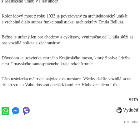
z Mestského úradu v Piešťanoch.
Kolonádový most z roku 1933 je považovaný za architektonický unikát
a vrcholné dielo autora funkcionalistickej architektúry Emila Belluša.
Bežne je určený len pre chodcov a cyklistov, výnimočne od 1. júla slúži aj
pre vozidlá polície a záchranárov.
Dôvodom je uzávierka cestného Krajinského mosta, ktorý Správa údržba
ciest Trnavského samosprávneho kraja rekonštruuje.
Táto uzávierka má trvať najviac dva mesiace. Všetky ďalšie vozidlá sa na
druhú stranu Váhu dostanú obchádzkami cez Hlohovec alebo Lúku.
SITA
Vytlačiť
reklama