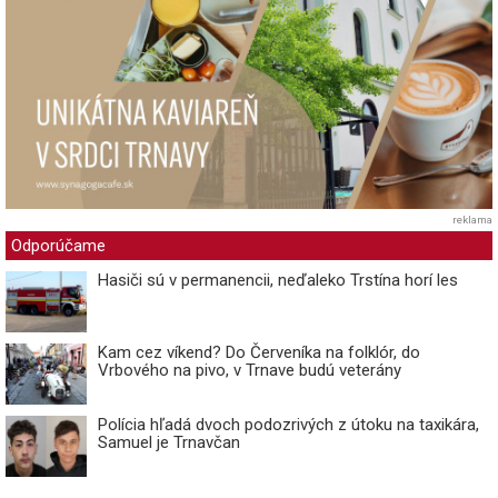
reklama
Odporúčame
Hasiči sú v permanencii, neďaleko Trstína horí les
Kam cez víkend? Do Červeníka na folklór, do
Vrbového na pivo, v Trnave budú veterány
Polícia hľadá dvoch podozrivých z útoku na taxikára,
Samuel je Trnavčan