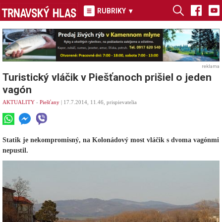
RUBRIKY
▾
reklama
Turistický vláčik v Piešťanoch prišiel o jeden
vagón
AKTUALITY
-
Piešťany
| 17.7.2014, 11.46, prispievatelia
Statik je nekompromisný, na Kolonádový most vláčik s dvoma vagónmi
nepustil.