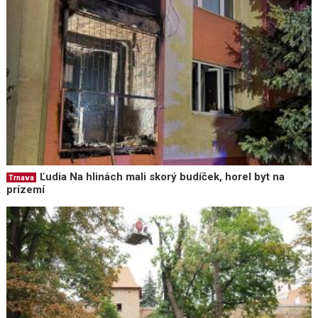
Ľudia Na hlinách mali skorý budíček, horel byt na
Trnava
prízemí