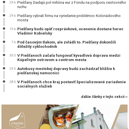
Piešťany žiadajú pol milióna eur z Fondu na podporu cestovného
29.6.
ruchu
Piešťany vybrali firmu na vyriešenie problémov Kolonádového
29.6.
mosta
Piešťany budú opäť rozprávkové, ocenenie dostane herec
15.6.
Vladimír Kobielsky
Pod časovým tlakom, ale zvládli to. Piešťany dokončili
7.6.
dôležitý cyklochodník
V Piešťanoch začala fungovať kyvadlová doprava medzi
30.5.
Kúpeľným ostrovom a centrom mesta
Autobusy mestskej dopravy budú zachádzať bližšie k
29.5.
piešťanskej nemocnici
V Piešťanoch chce kraj postaviť špecializované zariadenie
28.5.
sociálnych služieb
ďalšie články v tejto sekcii ››