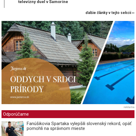
televízny duel v Šamoríne
ďalšie články v tejto sekcii ››
reklama
Odporúčame
Fanúšikovia Spartaka vylepšili slovenský rekord, opäť
pomohli na správnom mieste