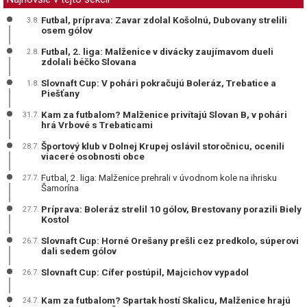
Futbal, príprava: Zavar zdolal Košolnú, Dubovany strelili
3.8.
osem gólov
Futbal, 2. liga: Malženice v divácky zaujímavom dueli
2.8.
zdolali béčko Slovana
Slovnaft Cup: V pohári pokračujú Boleráz, Trebatice a
1.8.
Piešťany
Kam za futbalom? Malženice privítajú Slovan B, v pohári
31.7.
hrá Vrbové s Trebaticami
Športový klub v Dolnej Krupej oslávil storočnicu, ocenili
28.7.
viaceré osobnosti obce
Futbal, 2. liga: Malženice prehrali v úvodnom kole na ihrisku
27.7.
Šamorína
Príprava: Boleráz strelil 10 gólov, Brestovany porazili Biely
27.7.
Kostol
Slovnaft Cup: Horné Orešany prešli cez predkolo, súperovi
26.7.
dali sedem gólov
Slovnaft Cup: Cífer postúpil, Majcichov vypadol
26.7.
Kam za futbalom? Spartak hostí Skalicu, Malženice hrajú
24.7.