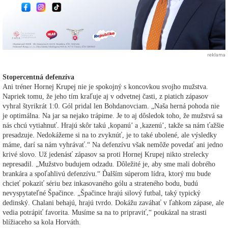
reklama
Stopercentná defenzíva
Ani tréner Hornej Krupej nie je spokojný s koncovkou svojho mužstva.
Napriek tomu, že jeho tím kraľuje aj v odvetnej časti, z piatich zápasov
vyhral štyrikrát 1:0. Gól pridal len Bohdanovciam. „Naša herná pohoda nie
je optimálna. Na jar sa nejako trápime. Je to aj dôsledok toho, že mužstvá sa
nás chcú vytiahnuť. Hrajú skôr takú ,kopanú’ a ,kazenú’, takže sa nám ťažšie
presadzuje. Nedokážeme si na to zvyknúť, je to také ubolené, ale výsledky
máme, darí sa nám vyhrávať.“ Na defenzívu však nemôže povedať ani jedno
krivé slovo. Už jedenásť zápasov sa proti Hornej Krupej nikto strelecky
nepresadil. „Mužstvo budujem odzadu. Dôležité je, aby sme mali dobrého
brankára a spoľahlivú defenzívu.“ Ďalším súperom lídra, ktorý mu bude
chcieť pokaziť sériu bez inkasovaného gólu a strateného bodu, budú
nevyspytateľné Špačince. „Špačince hrajú silový futbal, taký typický
dedinský. Chalani behajú, hrajú tvrdo. Dokážu zaváhať v ľahkom zápase, ale
vedia potrápiť favorita. Musíme sa na to pripraviť,“ poukázal na strasti
blížiaceho sa kola Horváth.