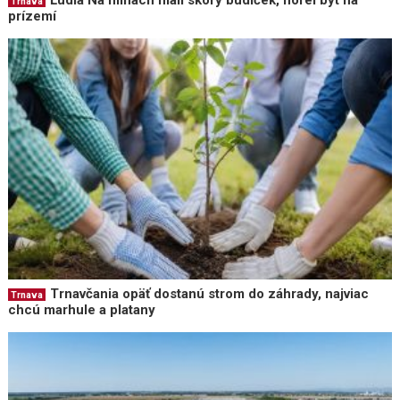
Ľudia Na hlinách mali skorý budíček, horel byt na
Trnava
prízemí
Trnavčania opäť dostanú strom do záhrady, najviac
Trnava
chcú marhule a platany