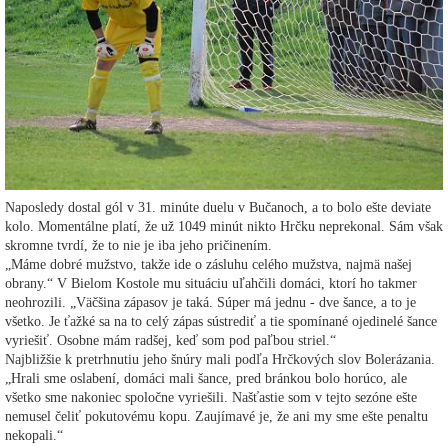
Naposledy dostal gól v 31. minúte duelu v Bučanoch, a to bolo ešte deviate
kolo. Momentálne platí, že už 1049 minút nikto Hrčku neprekonal. Sám však
skromne tvrdí, že to nie je iba jeho pričinením.
„Máme dobré mužstvo, takže ide o zásluhu celého mužstva, najmä našej
obrany.“ V Bielom Kostole mu situáciu uľahčili domáci, ktorí ho takmer
neohrozili. „Väčšina zápasov je taká. Súper má jednu - dve šance, a to je
všetko. Je ťažké sa na to celý zápas sústrediť a tie spomínané ojedinelé šance
vyriešiť. Osobne mám radšej, keď som pod paľbou striel.“
Najbližšie k pretrhnutiu jeho šnúry mali podľa Hrčkových slov Bolerázania.
„Hrali sme oslabení, domáci mali šance, pred bránkou bolo horúco, ale
všetko sme nakoniec spoločne vyriešili. Našťastie som v tejto sezóne ešte
nemusel čeliť pokutovému kopu. Zaujímavé je, že ani my sme ešte penaltu
nekopali.“