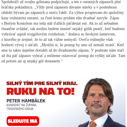
Spoluhráči už svojho gólmana podpichujú, a ten v ostatných zápasoch plní
hráčsku pokladnicu. „Vždy pred zápasom dávame stávky a v poslednom
období bývam po zápasoch o niečo ľahší. Za výhru prispievam do spoločnej
kasy tridsiatimi eurami, za čisté konto pridám ešte dvadsať navyše. Zápas
s Bielym Kostolom ma teda stál ďalších päťdesiat eur. Ak to už nebudem
finančne zvládať, tak možno budem musieť nejaký gólik pustiť, keď budeme
vyhrávať aspoň trojgólovým rozdielom,“ dodáva so širokým úsmevom,
z ktorého je zrejmé, že to až tak vážne nemyslí. Oveľa reálnejšie však
hodnotí vývoj v súťaži. „Myslím si, že postup by sme už nemali stratiť. Keď
sme to takto úspešne dotiahli až do dvadsiateho zápasu. V podstate nám stačí
už iba päť zápasov vyhrať a môžeme oslavovať postup do vyššej súťaže. Tam
už potom asi aj nejaký gól dostanem.“