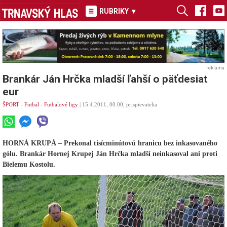
RUBRIKY
▾
reklama
Brankár Ján Hrčka mladší ľahší o päťdesiat
eur
ŠPORT
-
Futbal
-
Futbalové ligy
| 15.4.2011, 00.00, prispievatelia
HORNÁ KRUPÁ – Prekonal tisícminútovú hranicu bez inkasovaného
gólu. Brankár Hornej Krupej Ján Hrčka mladší neinkasoval ani proti
Bielemu Kostolu.