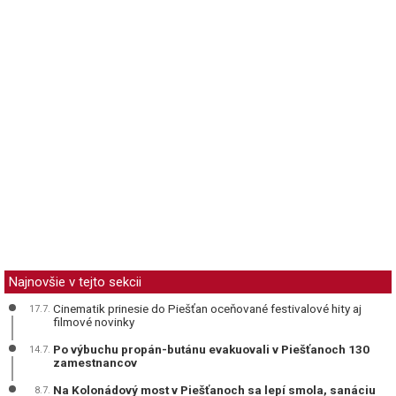
Najnovšie v tejto sekcii
Cinematik prinesie do Piešťan oceňované festivalové hity aj
17.7.
filmové novinky
Po výbuchu propán-butánu evakuovali v Piešťanoch 130
14.7.
zamestnancov
Na Kolonádový most v Piešťanoch sa lepí smola, sanáciu
8.7.