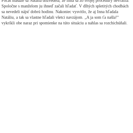
Počas masáže sa Natália dozvedela, že Inna sa zo svojej procedúry nevrátila.
Spoločne s manželom ju ihneď začali hľadať. V dlhých spletitých chodbách
sa nevedeli nájsť dobrú hodinu. Nakoniec vysvitlo, že aj Inna hľadala
Natáliu, a tak sa vlastne hľadali všetci navzájom. „A ja som ťa našla!“
vykríkli obe naraz pri spomienke na túto situáciu a nahlas sa rozchichúňali.