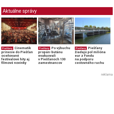
Aktuálne správy
Cinematik
Po výbuchu
Piešťany
Piešťany
Piešťany
Piešťany
prinesie do Piešťan
propán-butánu
žiadajú pol milióna
oceňované
evakuovali
eur z Fondu
festivalové hity aj
v Piešťanoch 130
na podporu
filmové novinky
zamestnancov
cestovného ruchu
reklama