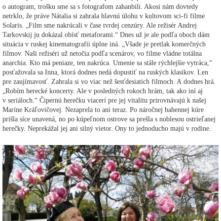
o autogram, trošku sme sa s fotografom zahanbili. Akosi nám dovtedy
netrklo, že práve Nátalia si zahrala hlavnú úlohu v kultovom sci-fi filme
Solaris. „Film sme nakrúcali v čase tvrdej cenzúry. Ale režisér Andrej
Tarkovskij ju dokázal obísť metaforami.“ Dnes už je ale podľa oboch dám
situácia v ruskej kinematografii úplne iná. „Všade je pretlak komerčných
filmov. Naši režiséri už netočia podľa scenárov, vo filme vládne totálna
anarchia. Kto má peniaze, ten nakrúca. Umenie sa stále rýchlejšie vytráca,“
posťažovala sa Inna, ktorá dodnes nedá dopustiť na ruských klasikov. Len
pre zaujímavosť. Zahrala si vo viac než šesťdesiatich filmoch. A dodnes hrá.
„Robím herecké koncerty. Ale v posledných rokoch hrám, tak ako iní aj
v seriáloch.“ Čipernú herečku viacerí pre jej vitalitu prirovnávajú k našej
Maríne Kráľovičovej. Nezaprela to ani teraz. Po náročnej bahennej kúre
prišla síce unavená, no po kúpeľnom ostrove sa prešla s noblesou ostrieľanej
herečky. Neprekážal jej ani silný vietor. Ony to jednoducho majú v rodine.