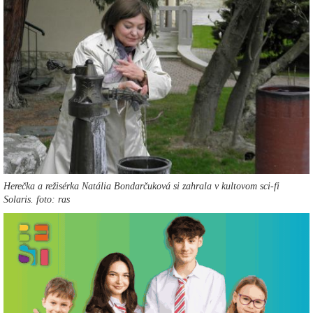
Herečka a režisérka Natália Bondarčuková si zahrala v kultovom sci-fi
Solaris. foto: ras