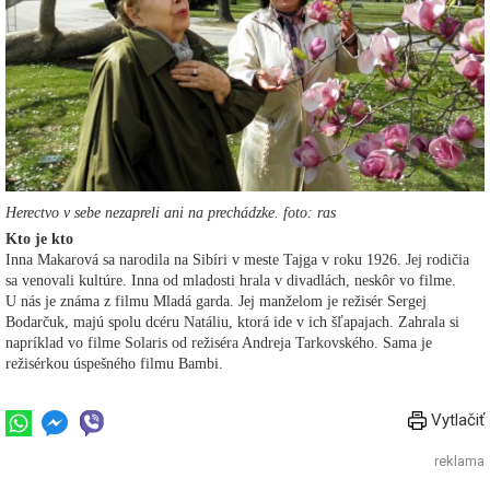
Herectvo v sebe nezapreli ani na prechádzke. foto: ras
Kto je kto
Inna Makarová sa narodila na Sibíri v meste Tajga v roku 1926. Jej rodičia
sa venovali kultúre. Inna od mladosti hrala v divadlách, neskôr vo filme.
U nás je známa z filmu Mladá garda. Jej manželom je režisér Sergej
Bodarčuk, majú spolu dcéru Natáliu, ktorá ide v ich šľapajach. Zahrala si
napríklad vo filme Solaris od režiséra Andreja Tarkovského. Sama je
režisérkou úspešného filmu Bambi.
Vytlačiť
reklama