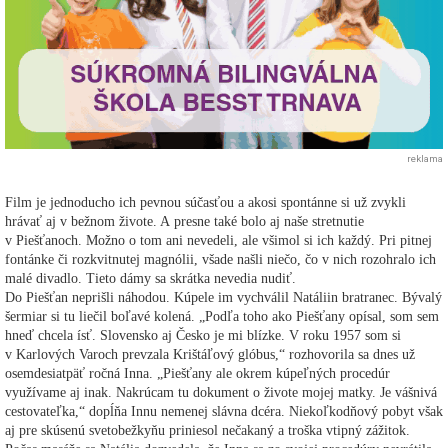
reklama
Film je jednoducho ich pevnou súčasťou a akosi spontánne si už zvykli
hrávať aj v bežnom živote. A presne také bolo aj naše stretnutie
v Piešťanoch. Možno o tom ani nevedeli, ale všimol si ich každý. Pri pitnej
fontánke či rozkvitnutej magnólii, všade našli niečo, čo v nich rozohralo ich
malé divadlo. Tieto dámy sa skrátka nevedia nudiť.
Do Piešťan neprišli náhodou. Kúpele im vychválil Natáliin bratranec. Bývalý
šermiar si tu liečil boľavé kolená. „Podľa toho ako Piešťany opísal, som sem
hneď chcela ísť. Slovensko aj Česko je mi blízke. V roku 1957 som si
v Karlových Varoch prevzala Krištáľový glóbus,“ rozhovorila sa dnes už
osemdesiatpäť ročná Inna. „Piešťany ale okrem kúpeľných procedúr
využívame aj inak. Nakrúcam tu dokument o živote mojej matky. Je vášnivá
cestovateľka,“ dopĺňa Innu nemenej slávna dcéra. Niekoľkodňový pobyt však
aj pre skúsenú svetobežkyňu priniesol nečakaný a troška vtipný zážitok.