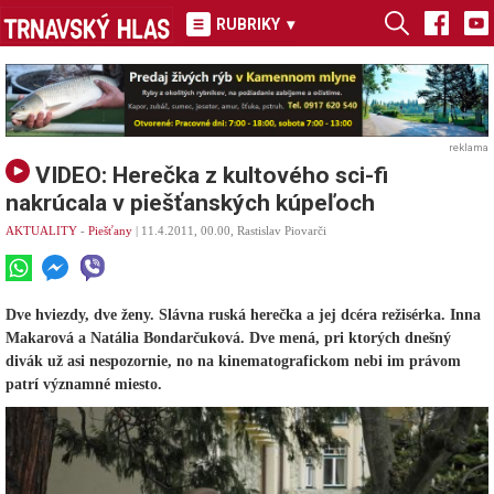
RUBRIKY
▾
reklama
VIDEO: Herečka z kultového sci-fi
nakrúcala v piešťanských kúpeľoch
AKTUALITY
-
Piešťany
| 11.4.2011, 00.00, Rastislav Piovarči
Dve hviezdy, dve ženy. Slávna ruská herečka a jej dcéra režisérka. Inna
Makarová a Natália Bondarčuková. Dve mená, pri ktorých dnešný
divák už asi nespozornie, no na kinematografickom nebi im právom
patrí významné miesto.