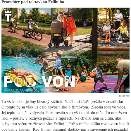
Procedúry pod taktovkou Felliniho
reklama
To však nebol jediný bizarný zážitok. Natália si ďalší prežila v zrkadlisku.
O tomto by sa však už dalo hovoriť ako o filmovom. „Sedela som vo vode.
Jej teplo na mňa vplývalo. Pozorovalo som všetko okolo mňa. To množstvo
ľudí – postáv, v rôznych pózach a figúrach. Na chvíľu som sa cítila, ako
keby túto scénu zrežíroval sám Fellini.“ Počas celého nášho rozhovoru budili
obe dámy záujem. Keď k nám pristúpil škótsky pár a suverénne ich požiadal