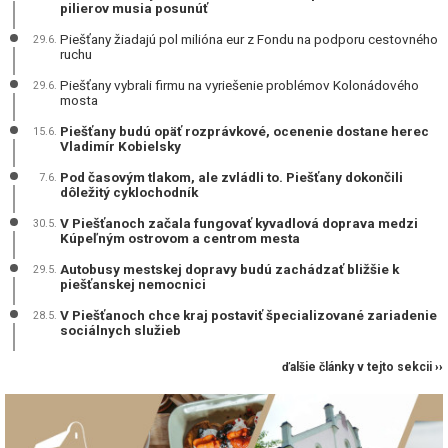
pilierov musia posunúť
Piešťany žiadajú pol milióna eur z Fondu na podporu cestovného
29.6.
ruchu
Piešťany vybrali firmu na vyriešenie problémov Kolonádového
29.6.
mosta
Piešťany budú opäť rozprávkové, ocenenie dostane herec
15.6.
Vladimír Kobielsky
Pod časovým tlakom, ale zvládli to. Piešťany dokončili
7.6.
dôležitý cyklochodník
V Piešťanoch začala fungovať kyvadlová doprava medzi
30.5.
Kúpeľným ostrovom a centrom mesta
Autobusy mestskej dopravy budú zachádzať bližšie k
29.5.
piešťanskej nemocnici
V Piešťanoch chce kraj postaviť špecializované zariadenie
28.5.
sociálnych služieb
ďalšie články v tejto sekcii ››