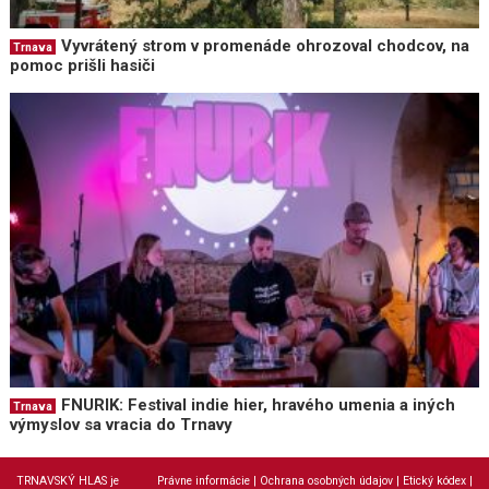
Vyvrátený strom v promenáde ohrozoval chodcov, na
Trnava
pomoc prišli hasiči
FNURIK: Festival indie hier, hravého umenia a iných
Trnava
výmyslov sa vracia do Trnavy
TRNAVSKÝ HLAS je
Právne informácie
|
Ochrana osobných údajov
|
Etický kódex
|