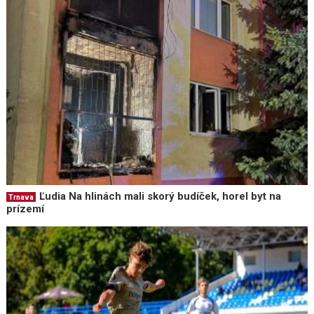
Ľudia Na hlinách mali skorý budíček, horel byt na
Trnava
prízemí