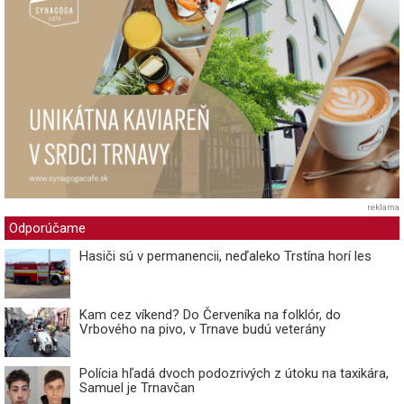
reklama
Odporúčame
Hasiči sú v permanencii, neďaleko Trstína horí les
Kam cez víkend? Do Červeníka na folklór, do
Vrbového na pivo, v Trnave budú veterány
Polícia hľadá dvoch podozrivých z útoku na taxikára,
Samuel je Trnavčan