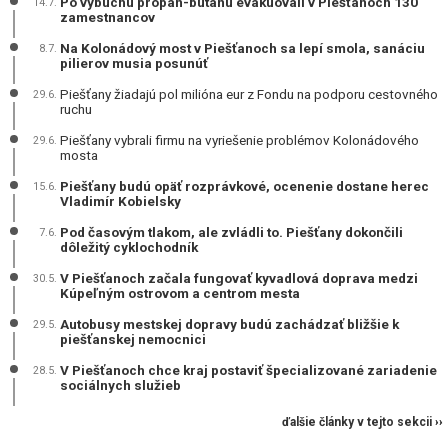
Po výbuchu propán-butánu evakuovali v Piešťanoch 130
14.7.
zamestnancov
Na Kolonádový most v Piešťanoch sa lepí smola, sanáciu
8.7.
pilierov musia posunúť
Piešťany žiadajú pol milióna eur z Fondu na podporu cestovného
29.6.
ruchu
Piešťany vybrali firmu na vyriešenie problémov Kolonádového
29.6.
mosta
Piešťany budú opäť rozprávkové, ocenenie dostane herec
15.6.
Vladimír Kobielsky
Pod časovým tlakom, ale zvládli to. Piešťany dokončili
7.6.
dôležitý cyklochodník
V Piešťanoch začala fungovať kyvadlová doprava medzi
30.5.
Kúpeľným ostrovom a centrom mesta
Autobusy mestskej dopravy budú zachádzať bližšie k
29.5.
piešťanskej nemocnici
V Piešťanoch chce kraj postaviť špecializované zariadenie
28.5.
sociálnych služieb
ďalšie články v tejto sekcii ››