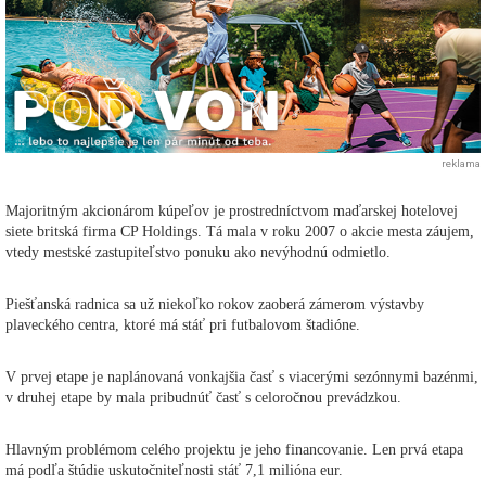
reklama
Majoritným akcionárom kúpeľov je prostredníctvom maďarskej hotelovej
siete britská firma CP Holdings. Tá mala v roku 2007 o akcie mesta záujem,
vtedy mestské zastupiteľstvo ponuku ako nevýhodnú odmietlo.
Piešťanská radnica sa už niekoľko rokov zaoberá zámerom výstavby
plaveckého centra, ktoré má stáť pri futbalovom štadióne.
V prvej etape je naplánovaná vonkajšia časť s viacerými sezónnymi bazénmi,
v druhej etape by mala pribudnúť časť s celoročnou prevádzkou.
Hlavným problémom celého projektu je jeho financovanie. Len prvá etapa
má podľa štúdie uskutočniteľnosti stáť 7,1 milióna eur.