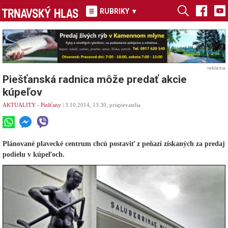
RUBRIKY
▾
reklama
Piešťanská radnica môže predať akcie
kúpeľov
AKTUALITY
-
Piešťany
| 3.10.2014, 13.30, prispievatelia
Plánované plavecké centrum chcú postaviť z peňazí získaných za predaj
podielu v kúpeľoch.