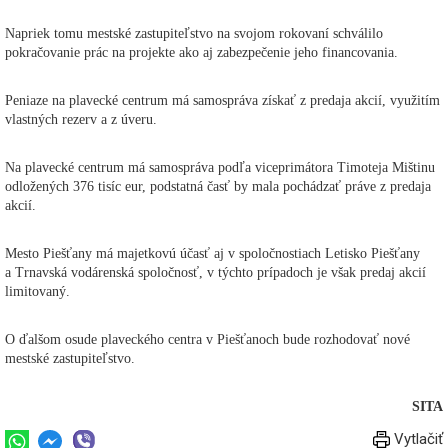
Napriek tomu mestské zastupiteľstvo na svojom rokovaní schválilo
pokračovanie prác na projekte ako aj zabezpečenie jeho financovania.
Peniaze na plavecké centrum má samospráva získať z predaja akcií, využitím
vlastných rezerv a z úveru.
Na plavecké centrum má samospráva podľa viceprimátora Timoteja Mištinu
odložených 376 tisíc eur, podstatná časť by mala pochádzať práve z predaja
akcií.
Mesto Piešťany má majetkovú účasť aj v spoločnostiach Letisko Piešťany
a Trnavská vodárenská spoločnosť, v týchto prípadoch je však predaj akcií
limitovaný.
O ďalšom osude plaveckého centra v Piešťanoch bude rozhodovať nové
mestské zastupiteľstvo.
SITA
Vytlačiť