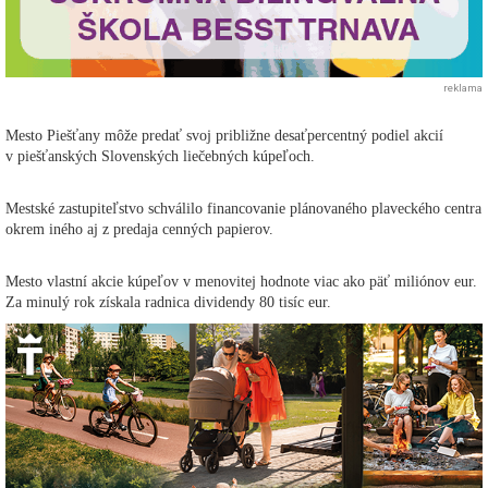
reklama
Mesto Piešťany môže predať svoj približne desaťpercentný podiel akcií
v piešťanských Slovenských liečebných kúpeľoch.
Mestské zastupiteľstvo schválilo financovanie plánovaného plaveckého centra
okrem iného aj z predaja cenných papierov.
Mesto vlastní akcie kúpeľov v menovitej hodnote viac ako päť miliónov eur.
Za minulý rok získala radnica dividendy 80 tisíc eur.