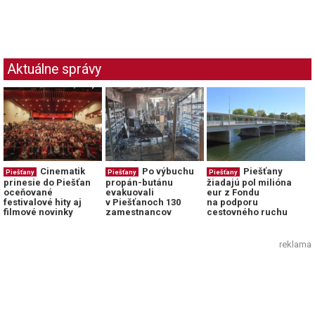
Aktuálne správy
Cinematik
Po výbuchu
Piešťany
Piešťany
Piešťany
Piešťany
prinesie do Piešťan
propán-butánu
žiadajú pol milióna
oceňované
evakuovali
eur z Fondu
festivalové hity aj
v Piešťanoch 130
na podporu
filmové novinky
zamestnancov
cestovného ruchu
reklama