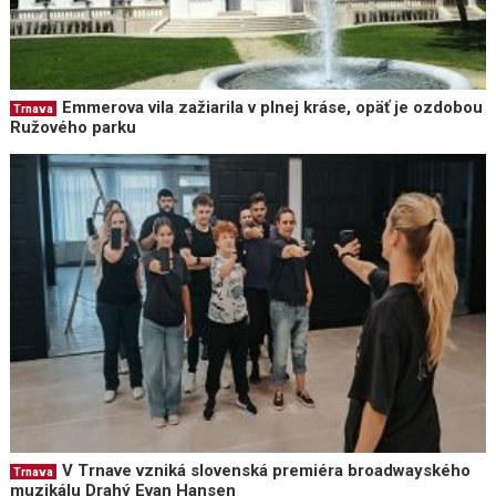
Emmerova vila zažiarila v plnej kráse, opäť je ozdobou
Trnava
Ružového parku
V Trnave vzniká slovenská premiéra broadwayského
Trnava
muzikálu Drahý Evan Hansen