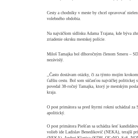
Cesty a chodníky v meste by chcel opravovať nielen
volebného obdobia.
Na najväčšom sídlisku Adama Trajana, kde býva zhr
zriadenie okrsku mestskej polície.
Miloš Tamajka bol dlhoročným členom Smeru – SD, 
nezávislý.
,,Často dostávam otázky, či za týmto mojím krokom 
ťažšiu cestu. Bol som súčasťou najväčšej politickej 
povedal 38-ročný Tamajka, ktorý je mestským pos
kraja.
O post primátora sa pred štyrmi rokmi uchádzal za 
apolitický.
O post primátora Piešťan sa uchádza šesť kandidáto
volieb ide Ladislav Benedikovič (NEKA), terajší
(NEKA), Andrej Klapica (KDH, OĽaNO, SaS, NOVA