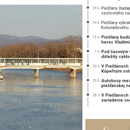
Piešťany žiada
29.6.
cestovného ru
Piešťany vybral
29.6.
Kolonádového
Piešťany budú
15.6.
herec Vladimí
Pod časovým tl
7.6.
dôležitý cykl
V Piešťanoch 
30.5.
Kúpeľným ost
Autobusy mest
29.5.
piešťanskej 
V Piešťanoch 
28.5.
zariadenie so