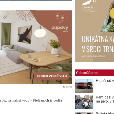
Odporúčame
Hasiči sú 
reklama
Kam cez ví
a bez termálnej vody v Piešťanoch je podľa
na pivo, v
Polícia hľ