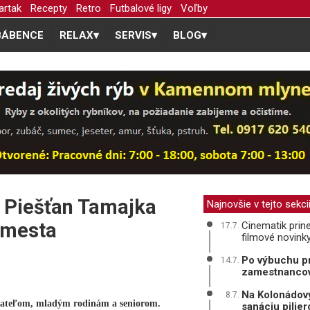
artak
Recepty
Retro
Futbalové ligy
Voľby
BÁBENCE
RELAX
▾
SERVIS
▾
BLOG
▾
a Piešťan Tamajka
Najnovšie v tejto sekci
 mesta
Cinematik prine
17.7.
filmové novink
Po výbuchu pr
14.7.
zamestnanco
Na Kolonádový
8.7.
vateľom, mladým rodinám a seniorom.
sanáciu pilie