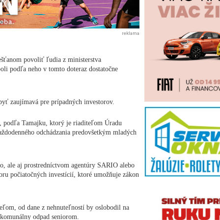
reklama
šťanom povoliť ľudia z ministerstva
eboli podľa neho v tomto doteraz dostatočne
yť zaujímavá pre prípadných investorov.
 podľa Tamajku, ktorý je riaditeľom Úradu
u každodenného odchádzania predovšetkým mladých
o, ale aj prostredníctvom agentúry SARIO alebo
ru počiatočných investícií, ktoré umožňuje zákon
ľom, od dane z nehnuteľností by oslobodil na
a komunálny odpad seniorom.