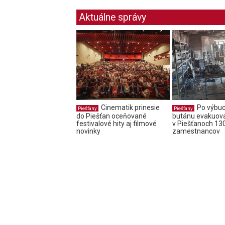
Aktuálne správy
Cinematik prinesie
Po výbu
Piešťany
Piešťany
do Piešťan oceňované
butánu evakuova
festivalové hity aj filmové
v Piešťanoch 13
novinky
zamestnancov