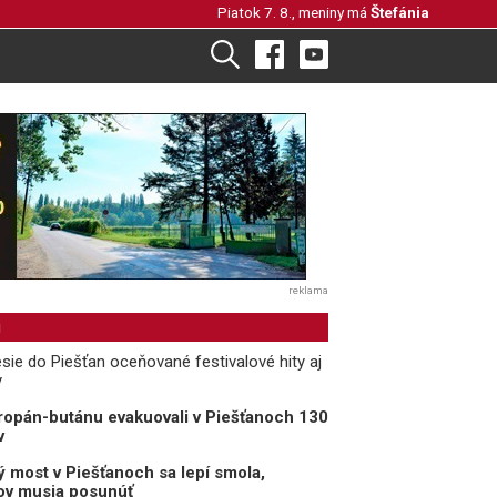
Piatok 7. 8., meniny má
Štefánia
reklama
i
sie do Piešťan oceňované festivalové hity aj
y
opán-butánu evakuovali v Piešťanoch 130
v
 most v Piešťanoch sa lepí smola,
rov musia posunúť