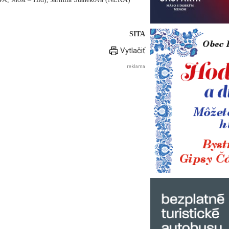
SITA
Vytlačiť
reklama