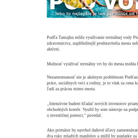
Podľa Tamajku môžu využívanie termálnej vody Pie
zdravotníctva, najdôležitejší predstavitelia mesta n
aktívni.
Možnosť využívať termálny vrt by do mesta mohla b
Nezamestnanosť nie je akútnym problémom Piešťan,
práce, sociálnych vecí a rodiny, je to však za cen
ľudí za prácou mimo mesta.
,,Intenzívne budem hľadať nových investorov priam
obchodných komôr. Využil by som nástroje na podpo
o investičnej pomoci,“ povedal.
Ako primátor by navrhol daňové úľavy zamestnávate
dva roky mladých manželov a znížil by poplatky z