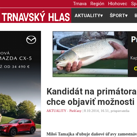
Trnava
Región
Hlohovec
Sp
AKTUALITY
▾
ŠPORT
▾
Kandidát na primátor
chce objaviť možnosti
AKTUALITY
-
Piešťany
| 8.10.2014, 16.51, prispievatelia
Miloš Tamajka sľubuje daňové úľavy zamestná