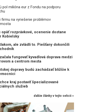
jú pol milióna eur z Fondu na podporu
chu
i firmu na vyriešenie problémov
 mosta
 opäť rozprávkové, ocenenie dostane
r Kobielsky
akom, ale zvládli to. Piešťany dokončili
ochodník
začala fungovať kyvadlová doprava medzi
rovom a centrom mesta
skej dopravy budú zachádzať bližšie k
nemocnici
chce kraj postaviť špecializované
ciálnych služieb
ďalšie články v tejto sekcii ››