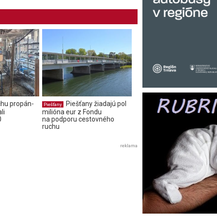
chu propán-
Piešťany žiadajú pol
Piešťany
li
milióna eur z Fondu
0
na podporu cestovného
ruchu
reklama