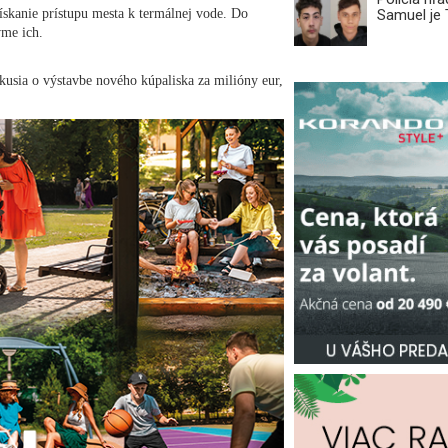
ískanie prístupu mesta k termálnej vode. Do
Samuel je
vme ich.
kusia o výstavbe nového kúpaliska za milióny eur,