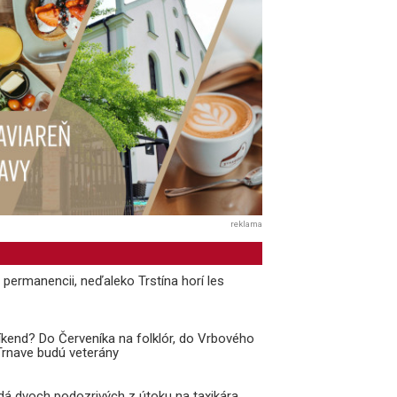
reklama
v permanencii, neďaleko Trstína horí les
kend? Do Červeníka na folklór, do Vrbového
 Trnave budú veterány
adá dvoch podozrivých z útoku na taxikára,