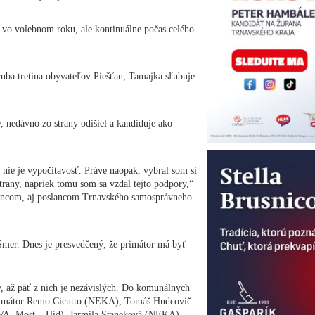
 vo volebnom roku, ale kontinuálne počas celého
uba tretina obyvateľov Piešťan, Tamajka sľubuje
nedávno zo strany odišiel a kandiduje ako
nie je vypočítavosť. Práve naopak, vybral som si
strany, napriek tomu som sa vzdal tejto podpory,“
lancom, aj poslancom Trnavského samosprávneho
Smer. Dnes je presvedčený, že primátor má byť
v, až päť z nich je nezávislých. Do komunálnych
 primátor Remo Cicutto (NEKA), Tomáš Hudcovič
, Most – Híd), Jarmila Staneková (NEKA)