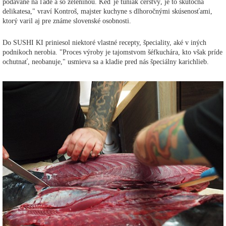
podávané na ľade a so zeleninou. Keď je tuniak čerstvý, je to skutočná
delikatesa," vraví Kontroš, majster kuchyne s dlhoročnými skúsenosťami,
ktorý varil aj pre známe slovenské osobnosti.
Do SUSHI KI priniesol niektoré vlastné recepty, špeciality, aké v iných
podnikoch nerobia. "Proces výroby je tajomstvom šéfkuchára, kto však príde
ochutnať, neobanuje," usmieva sa a kladie pred nás špeciálny karichlieb.