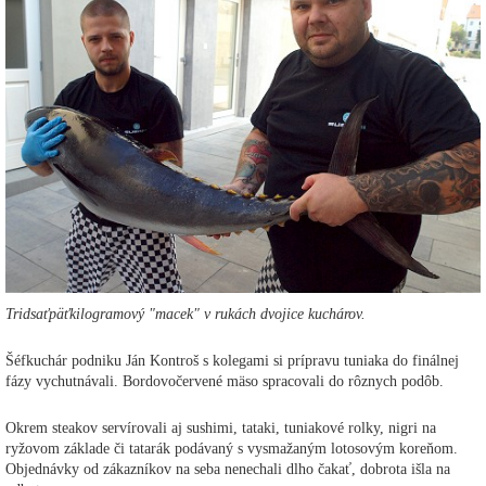
Tridsaťpäťkilogramový "macek" v rukách dvojice kuchárov.
Šéfkuchár podniku Ján Kontroš s kolegami si prípravu tuniaka do finálnej
fázy vychutnávali. Bordovočervené mäso spracovali do rôznych podôb.
Okrem steakov servírovali aj sushimi, tataki, tuniakové rolky, nigri na
ryžovom základe či tatarák podávaný s vysmažaným lotosovým koreňom.
Objednávky od zákazníkov na seba nenechali dlho čakať, dobrota išla na