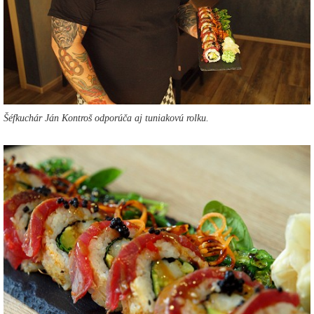
Šéfkuchár Ján Kontroš odporúča aj tuniakovú rolku.