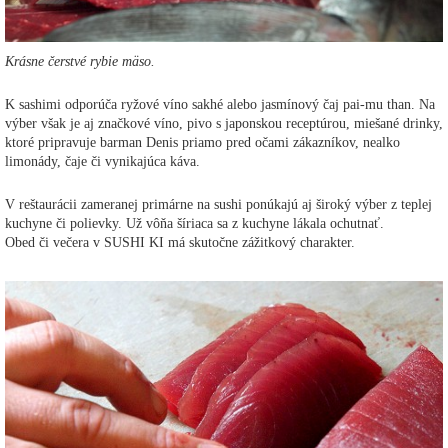
Krásne čerstvé rybie mäso.
K sashimi odporúča ryžové víno sakhé alebo jasmínový čaj pai-mu than. Na
výber však je aj značkové víno, pivo s japonskou receptúrou, miešané drinky,
ktoré pripravuje barman Denis priamo pred očami zákazníkov, nealko
limonády, čaje či vynikajúca káva.
V reštaurácii zameranej primárne na sushi ponúkajú aj široký výber z teplej
kuchyne či polievky. Už vôňa šíriaca sa z kuchyne lákala ochutnať.
Obed či večera v SUSHI KI má skutočne zážitkový charakter.