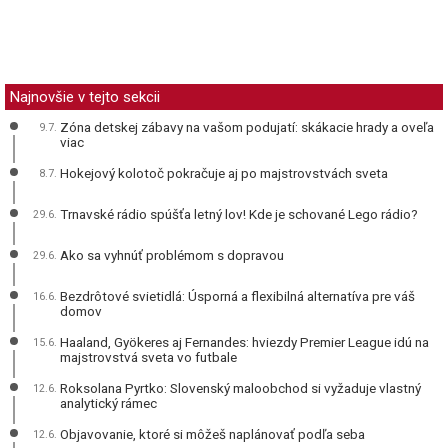
Najnovšie v tejto sekcii
Zóna detskej zábavy na vašom podujatí: skákacie hrady a oveľa
9.7.
viac
Hokejový kolotoč pokračuje aj po majstrovstvách sveta
8.7.
Trnavské rádio spúšťa letný lov! Kde je schované Lego rádio?
29.6.
Ako sa vyhnúť problémom s dopravou
29.6.
Bezdrôtové svietidlá: Úsporná a flexibilná alternatíva pre váš
16.6.
domov
Haaland, Gyökeres aj Fernandes: hviezdy Premier League idú na
15.6.
majstrovstvá sveta vo futbale
Roksolana Pyrtko: Slovenský maloobchod si vyžaduje vlastný
12.6.
analytický rámec
Objavovanie, ktoré si môžeš naplánovať podľa seba
12.6.