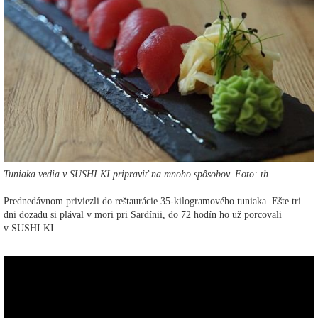
Tuniaka vedia v SUSHI KI pripraviť na mnoho spôsobov. Foto: th
Prednedávnom priviezli do reštaurácie 35-kilogramového tuniaka. Ešte tri
dni dozadu si plával v mori pri Sardínii, do 72 hodín ho už porcovali
v SUSHI KI.