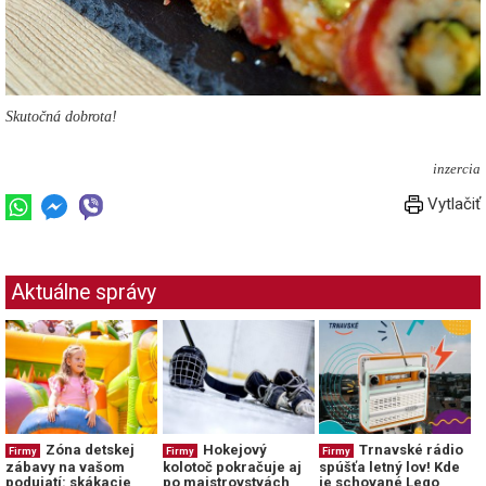
Skutočná dobrota!
inzercia
Vytlačiť
Aktuálne správy
Zóna detskej
Hokejový
Trnavské rádio
Firmy
Firmy
Firmy
zábavy na vašom
kolotoč pokračuje aj
spúšťa letný lov! Kde
podujatí: skákacie
po majstrovstvách
je schované Lego