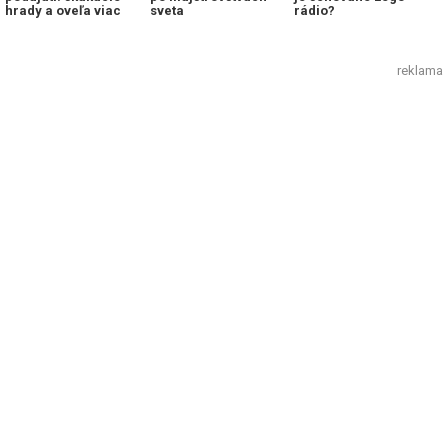
hrady a oveľa viac
sveta
rádio?
reklama