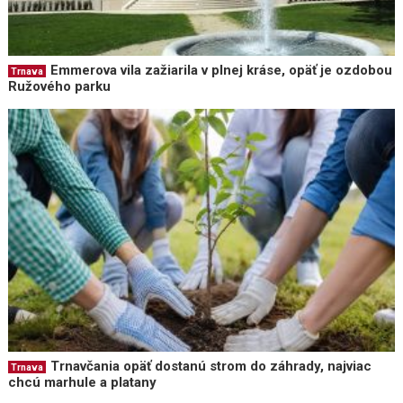
Emmerova vila zažiarila v plnej kráse, opäť je ozdobou
Trnava
Ružového parku
Trnavčania opäť dostanú strom do záhrady, najviac
Trnava
chcú marhule a platany