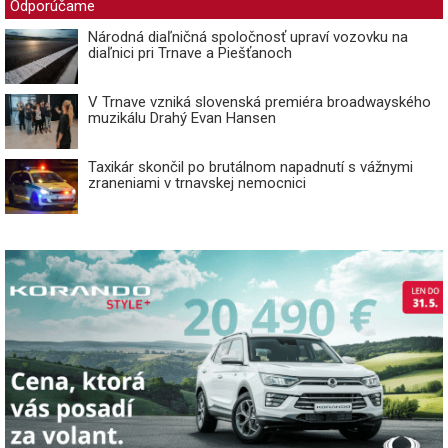
Odporúčame
Národná diaľničná spoločnosť upraví vozovku na
diaľnici pri Trnave a Piešťanoch
V Trnave vzniká slovenská premiéra broadwayského
muzikálu Drahý Evan Hansen
Taxikár skončil po brutálnom napadnutí s vážnymi
zraneniami v trnavskej nemocnici