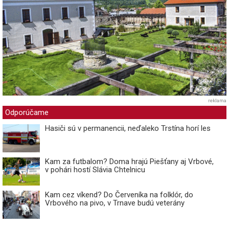
reklama
Odporúčame
Hasiči sú v permanencii, neďaleko Trstína horí les
Kam za futbalom? Doma hrajú Piešťany aj Vrbové,
v pohári hostí Slávia Chtelnicu
Kam cez víkend? Do Červeníka na folklór, do
Vrbového na pivo, v Trnave budú veterány