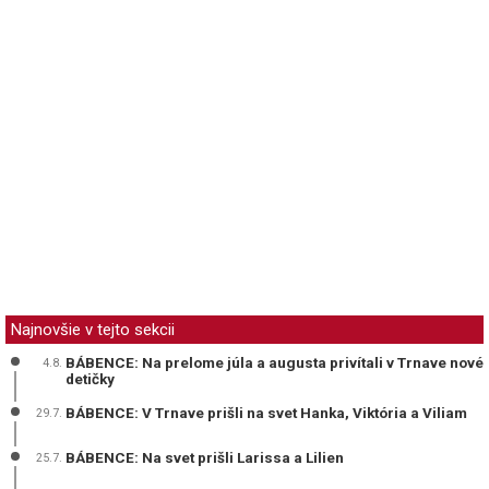
Najnovšie v tejto sekcii
BÁBENCE: Na prelome júla a augusta privítali v Trnave nové
4.8.
detičky
BÁBENCE: V Trnave prišli na svet Hanka, Viktória a Viliam
29.7.
BÁBENCE: Na svet prišli Larissa a Lilien
25.7.