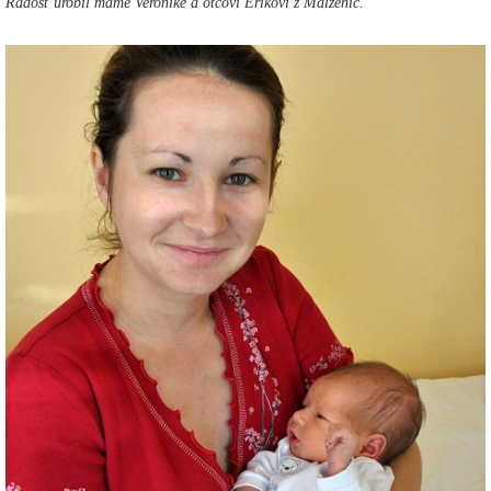
Radosť urobil mame Veronike a otcovi Erikovi z Malženíc.