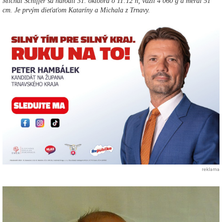
Michal Schiffer sa narodil 31. októbra o 11:12 h, vážil 4 060 g a meral 51
cm. Je prvým dieťaťom Kataríny a Michala z Trnavy.
reklama