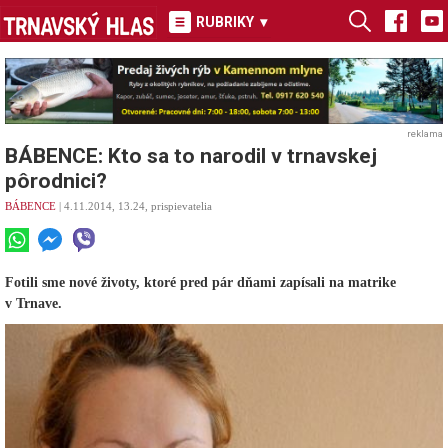
RUBRIKY
▾
reklama
BÁBENCE: Kto sa to narodil v trnavskej
pôrodnici?
BÁBENCE
| 4.11.2014, 13.24, prispievatelia
Fotili sme nové životy, ktoré pred pár dňami zapísali na matrike
v Trnave.