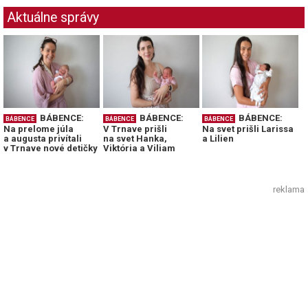
Aktuálne správy
BÁBENCE:
BÁBENCE:
BÁBENCE:
BÁBENCE
BÁBENCE
BÁBENCE
Na prelome júla
V Trnave prišli
Na svet prišli Larissa
a augusta privítali
na svet Hanka,
a Lilien
v Trnave nové detičky
Viktória a Viliam
reklama