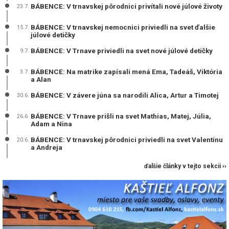
BÁBENCE: V trnavskej pôrodnici privítali nové júlové životy
23.7.
BÁBENCE: V trnavskej nemocnici priviedli na svet ďalšie
15.7.
júlové detičky
BÁBENCE: V Trnave priviedli na svet nové júlové detičky
9.7.
BÁBENCE: Na matrike zapísali mená Ema, Tadeáš, Viktória
3.7.
a Alan
BÁBENCE: V závere júna sa narodili Alica, Artur a Timotej
30.6.
BÁBENCE: V Trnave prišli na svet Mathias, Matej, Júlia,
26.6.
Adam a Nina
BÁBENCE: V trnavskej pôrodnici priviedli na svet Valentínu
20.6.
a Andreja
ďalšie články v tejto sekcii ››