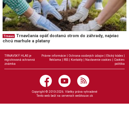
Trnavčania opäť dostanú strom do záhrady, najviac
Trnava
chcú marhule a platany
TRNAVSKÝ HLAS je
Právne informácie
|
Ochrana osobných údajov
|
Etický kódex
|
registrovaná ochranná
Reklama
|
RSS
|
Kontakty
|
Nastavenie cookies
|
Cookies
známka
politika
Copyright © 2010-2026. Všetky práva vyhradené
Tento web beží na serveroch
webhouse.sk