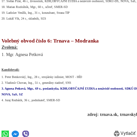
17. Štefan Pilát, 46 r., živnostník, KDH,OBYČAJNÍ ĽUDIA a nezávislé osobnosti, SDKÚ-DS, NOVA, SaS,
18. Marian Rozložník, Mgr., 60 r., učiteľ, SMER-SD
19. Ladislav Venžík, Ing., 31 r., konzultant, Strana TIP
20. Lukáš Vlk, 24 r., skladník, SĽS
Volebný obvod číslo 6: Trnava – Modranka
Zvolená:
1. Mgr. Agnesa Petková
Kandidovali:
1. Peter Benkovský, Ing., 28 r., strojársky inžinier, MOST - HÍD
2. Vladimír Chovan, Ing., 51 r., generálny riaditeľ, SNS
3. Agnesa Petková, Mgr., 69 r., poslankyňa, KDH,OBYČAJNÍ ĽUDIA a nezávislé osobnosti, SDKÚ-D
NOVA, SaS, SZ
4. Juraj Rezbárik, 36 r., podnikateľ, SMER-SD
zdroj: trnava.sk, trnavsky
Vytlačiť