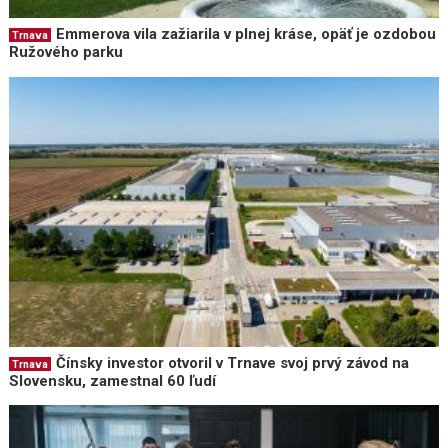
Emmerova vila zažiarila v plnej kráse, opäť je ozdobou
Trnava
Ružového parku
Čínsky investor otvoril v Trnave svoj prvý závod na
Trnava
Slovensku, zamestnal 60 ľudí