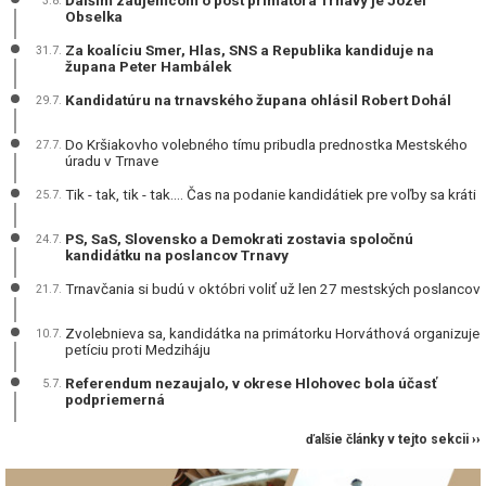
3.8.
Obselka
Za koalíciu Smer, Hlas, SNS a Republika kandiduje na
31.7.
župana Peter Hambálek
Kandidatúru na trnavského župana ohlásil Robert Dohál
29.7.
Do Kršiakovho volebného tímu pribudla prednostka Mestského
27.7.
úradu v Trnave
Tik - tak, tik - tak.... Čas na podanie kandidátiek pre voľby sa kráti
25.7.
PS, SaS, Slovensko a Demokrati zostavia spoločnú
24.7.
kandidátku na poslancov Trnavy
Trnavčania si budú v októbri voliť už len 27 mestských poslancov
21.7.
Zvolebnieva sa, kandidátka na primátorku Horváthová organizuje
10.7.
petíciu proti Medziháju
Referendum nezaujalo, v okrese Hlohovec bola účasť
5.7.
podpriemerná
ďalšie články v tejto sekcii ››