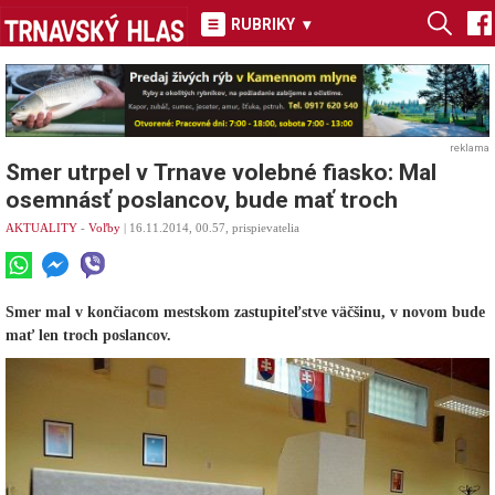
RUBRIKY
▾
reklama
Smer utrpel v Trnave volebné fiasko: Mal
osemnásť poslancov, bude mať troch
AKTUALITY
-
Voľby
| 16.11.2014, 00.57, prispievatelia
Smer mal v končiacom mestskom zastupiteľstve väčšinu, v novom bude
mať len troch poslancov.