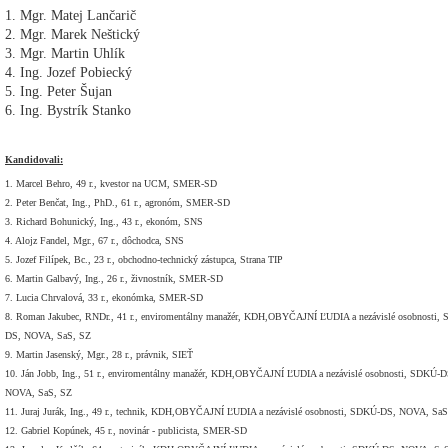
1. Mgr. Matej Lančarič
2. Mgr. Marek Neštický
3. Mgr. Martin Uhlík
4. Ing. Jozef Pobiecký
5. Ing. Peter Šujan
6. Ing. Bystrík Stanko
Kandidovali:
1. Marcel Behro, 49 r., kvestor na UCM, SMER-SD
2. Peter Benčat, Ing., PhD., 61 r., agronóm, SMER-SD
3. Richard Bohunický, Ing., 43 r., ekonóm, SNS
4. Alojz Fandel, Mgr., 67 r., dôchodca, SNS
5. Jozef Filípek, Bc., 23 r., obchodno-technický zástupca, Strana TIP
6. Martin Galbavý, Ing., 26 r., živnostník, SMER-SD
7. Lucia Chrvalová, 33 r., ekonómka, SMER-SD
8. Roman Jakubec, RNDr., 41 r., enviromentálny manažér, KDH,OBYČAJNÍ ĽUDIA a nezávislé osobnosti,
DS, NOVA, SaS, SZ
9. Martin Jasenský, Mgr., 28 r., právnik, SIEŤ
10. Ján Jobb, Ing., 51 r., enviromentálny manažér, KDH,OBYČAJNÍ ĽUDIA a nezávislé osobnosti, SDKÚ-D
NOVA, SaS, SZ
11. Juraj Jurák, Ing., 49 r., technik, KDH,OBYČAJNÍ ĽUDIA a nezávislé osobnosti, SDKÚ-DS, NOVA, Sa
12. Gabriel Kopúnek, 45 r., novinár - publicista, SMER-SD