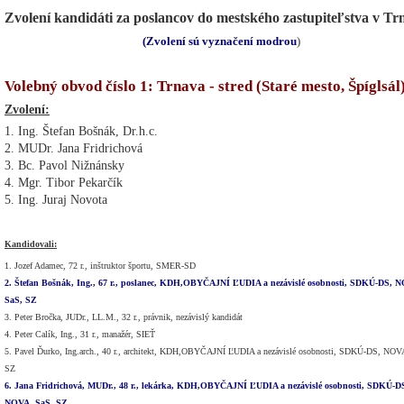
Zvolení kandidáti za poslancov do mestského zastupiteľstva v Tr
(Zvolení sú vyznačení modrou
)
Volebný obvod číslo 1: Trnava - stred (Staré mesto, Špíglsál
Zvolení:
1. Ing. Štefan Bošnák, Dr.h.c.
2. MUDr. Jana Fridrichová
3. Bc. Pavol Nižnánsky
4. Mgr. Tibor Pekarčík
5. Ing. Juraj Novota
Kandidovali:
1. Jozef Adamec, 72 r., inštruktor športu, SMER-SD
2. Štefan Bošnák, Ing., 67 r., poslanec, KDH,OBYČAJNÍ ĽUDIA
a nezávislé osobnosti, SDKÚ-DS, 
SaS, SZ
3. Peter Bročka, JUDr., LL.M., 32 r., právnik, nezávislý kandidát
4. Peter Calík, Ing., 31 r., manažér, SIEŤ
5. Pavel Ďurko, Ing.arch., 40 r., architekt, KDH,OBYČAJNÍ ĽUDIA a nezávislé osobnosti, SDKÚ-DS, NOV
SZ
6. Jana Fridrichová, MUDr., 48 r., lekárka, KDH,OBYČAJNÍ ĽUDIA a nezávislé osobnosti, SDKÚ-D
NOVA, SaS, SZ