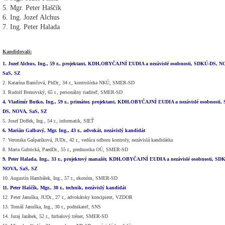
5. Mgr. Peter Haščík
6. Ing. Jozef Alchus
7. Ing. Peter Halada
Kandidovali:
1. Jozef Alchus, Ing., 59 r., projektant, KDH,OBYČAJNÍ ĽUDIA a nezávislé osobnosti, SDKÚ-DS, 
SaS, SZ
2. Katarína Baničová, PhDr., 34 r., kontrolórka NKÚ, SMER-SD
3. Rudolf Brezovský, 65 r., personálny riaditeľ, SMER-SD
4. Vladimír Butko, Ing., 59 r., primátor, projektant, KDH,OBYČAJNÍ ĽUDIA a nezávislé osobnosti
DS, NOVA, SaS, SZ
5. Josef Doffek, Ing., 54 r., informatik, SIEŤ
6. Marián Galbavý, Mgr. Ing., 43 r., advokát, nezávislý kandidát
7. Veronika Gašparíková, JUDr., 42 r., vedúca odboru kontroly, nezávislá kandidátka
8. Marta Gubrická, PaedDr., 55 r., prednostka OÚ, SMER-SD
9. Peter Halada, Ing., 33 r., projektový manažér, KDH,OBYČAJNÍ ĽUDIA a nezávislé osobnosti, SD
NOVA, SaS, SZ
10. Augustín Hambálek, Ing., 57 r., ekonóm, SMER-SD
11. Peter Haščík, Mgr., 30 r., technik, nezávislý kandidát
12. Peter Januška, JUDr., 27 r., advokátsky koncipient, VZDOR
13. Tomáš Januška, Ing., 30 r., podnikateľ, SNS
14. Juraj Jarábek, 52 r., futbalový tréner, SMER-SD