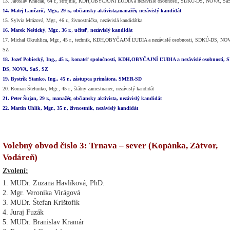
13. Jaroslav Kralčák, 64 r., strojník, KDH,OBYČAJNÍ ĽUDIA a nezávislé osobnosti, SDKÚ-DS, NOVA, Sa
14. Matej Lančarič, Mgr., 29 r., občiansky aktivista,manažér, nezávislý kandidát
15. Sylvia Mrázová, Mgr., 46 r., živnostníčka, nezávislá kandidátka
16. Marek Neštický, Mgr., 36 r., učiteľ, nezávislý kandidát
17. Michal Okruhlica, Mgr., 45 r., technik, KDH,OBYČAJNÍ ĽUDIA a nezávislé osobnosti, SDKÚ-DS, NO
SZ
18. Jozef Pobiecký, Ing., 45 r., konateľ spoločnosti, KDH,OBYČAJNÍ ĽUDIA a nezávislé osobnosti,
DS, NOVA, SaS, SZ
19. Bystrík Stanko, Ing., 45 r., zástupca primátora, SMER-SD
20. Roman Štefunko, Mgr., 45 r., štátny zamestnanec, nezávislý kandidát
21. Peter Šujan, 29 r., manažér, občiansky aktivista, nezávislý kandidát
22. Martin Uhlík, Mgr., 35 r., živnostník, nezávislý kandidát
Volebný obvod číslo 3: Trnava – sever (Kopánka, Zátvor,
Vodáreň)
Zvolení:
1. MUDr. Zuzana Havlíková, PhD.
2. Mgr. Veronika Virágová
3. MUDr. Štefan Krištofík
4. Juraj Fuzák
5. MUDr. Branislav Kramár