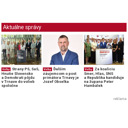
Aktuálne správy
Strany PS, SaS,
Ďalším
Za koalíciu
Voľby
Voľby
Voľby
Hnutie Slovensko
záujemcom o post
Smer, Hlas, SNS
a Demokrati pôjdu
primátora Trnavy je
a Republika kandiduje
v Trnave do volieb
Jozef Obselka
na župana Peter
spoločne
Hambálek
reklama