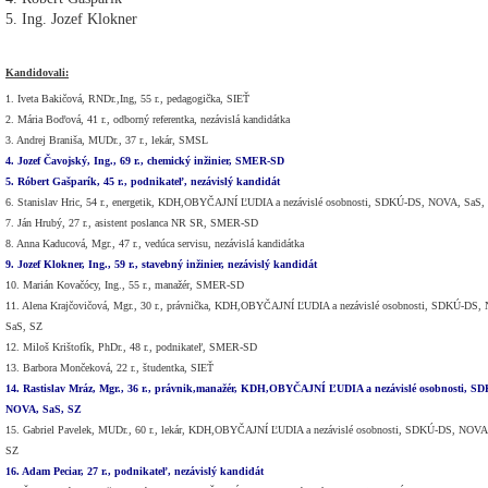
5. Ing. Jozef Klokner
Kandidovali:
1. Iveta Bakičová, RNDr.,Ing, 55 r., pedagogička, SIEŤ
2. Mária Boďová, 41 r., odborný referentka, nezávislá kandidátka
3. Andrej Braniša, MUDr., 37 r., lekár, SMSL
4. Jozef Čavojský, Ing., 69 r., chemický inžinier, SMER-SD
5. Róbert Gašparík, 45 r., podnikateľ, nezávislý kandidát
6. Stanislav Hric, 54 r., energetik, KDH,OBYČAJNÍ ĽUDIA a nezávislé osobnosti, SDKÚ-DS, NOVA, SaS,
7. Ján Hrubý, 27 r., asistent poslanca NR SR, SMER-SD
8. Anna Kaducová, Mgr., 47 r., vedúca servisu, nezávislá kandidátka
9. Jozef Klokner, Ing., 59 r., stavebný inžinier, nezávislý kandidát
10. Marián Kovačócy, Ing., 55 r., manažér, SMER-SD
11. Alena Krajčovičová, Mgr., 30 r., právnička, KDH,OBYČAJNÍ ĽUDIA a nezávislé osobnosti, SDKÚ-DS,
SaS, SZ
12. Miloš Krištofík, PhDr., 48 r., podnikateľ, SMER-SD
13. Barbora Mončeková, 22 r., študentka, SIEŤ
14. Rastislav Mráz, Mgr., 36 r., právnik,manažér, KDH,OBYČAJNÍ ĽUDIA a nezávislé osobnosti, S
NOVA, SaS, SZ
15. Gabriel Pavelek, MUDr., 60 r., lekár, KDH,OBYČAJNÍ ĽUDIA a nezávislé osobnosti, SDKÚ-DS, NOVA
SZ
16. Adam Peciar, 27 r., podnikateľ, nezávislý kandidát