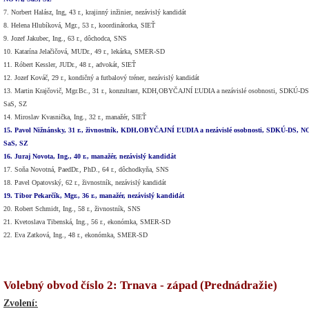
7. Norbert Halász, Ing, 43 r., krajinný inžinier, nezávislý kandidát
8. Helena Hlubíková, Mgr., 53 r., koordinátorka, SIEŤ
9. Jozef Jakubec, Ing., 63 r., dôchodca, SNS
10. Katarína Jelačičová, MUDr., 49 r., lekárka, SMER-SD
11. Róbert Kessler, JUDr., 48 r., advokát, SIEŤ
12. Jozef Kováč, 29 r., kondičný a futbalový tréner, nezávislý kandidát
13. Martin Krajčovič, Mgr.Bc., 31 r., konzultant, KDH,OBYČAJNÍ ĽUDIA a nezávislé osobnosti, SDKÚ-D
SaS, SZ
14. Miroslav Kvasnička, Ing., 32 r., manažér, SIEŤ
15. Pavol Nižnánsky, 31 r., živnostník, KDH,OBYČAJNÍ ĽUDIA a nezávislé osobnosti, SDKÚ-DS, N
SaS, SZ
16. Juraj Novota, Ing., 40 r., manažér, nezávislý kandidát
17. Soňa Novotná, PaedDr., PhD., 64 r., dôchodkyňa, SNS
18. Pavel Opatovský, 62 r., živnostník, nezávislý kandidát
19. Tibor Pekarčík, Mgr., 36 r., manažér, nezávislý kandidát
20. Robert Schmidt, Ing., 58 r., živnostník, SNS
21. Kvetoslava Tibenská, Ing., 56 r., ekonómka, SMER-SD
22. Eva Zatková, Ing., 48 r., ekonómka, SMER-SD
Volebný obvod číslo 2: Trnava - západ (Prednádražie)
Zvolení: