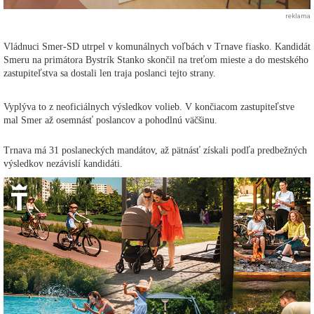
reklama
Vládnuci Smer-SD utrpel v komunálnych voľbách v Trnave fiasko. Kandidát
Smeru na primátora Bystrík Stanko skončil na treťom mieste a do mestského
zastupiteľstva sa dostali len traja poslanci tejto strany.
Vyplýva to z neoficiálnych výsledkov volieb. V končiacom zastupiteľstve
mal Smer až osemnásť poslancov a pohodlnú väčšinu.
Trnava má 31 poslaneckých mandátov, až pätnásť získali podľa predbežných
výsledkov nezávislí kandidáti.