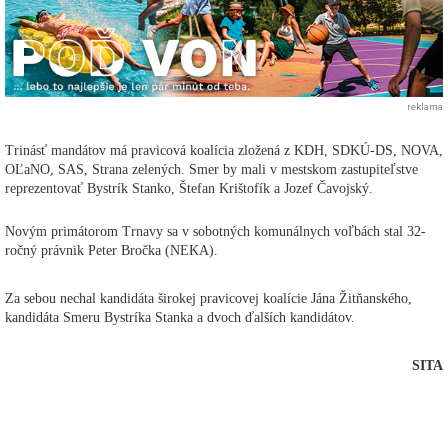
reklama
Trinásť mandátov má pravicová koalícia zložená z KDH, SDKÚ-DS, NOVA,
OĽaNO, SAS, Strana zelených. Smer by mali v mestskom zastupiteľstve
reprezentovať Bystrík Stanko, Štefan Krištofík a Jozef Čavojský.
Novým primátorom Trnavy sa v sobotných komunálnych voľbách stal 32-
ročný právnik Peter Bročka (NEKA).
Za sebou nechal kandidáta širokej pravicovej koalície Jána Žitňanského,
kandidáta Smeru Bystríka Stanka a dvoch ďalších kandidátov.
SITA