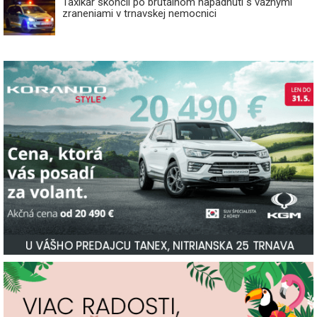
Taxikár skončil po brutálnom napadnutí s vážnymi
zraneniami v trnavskej nemocnici