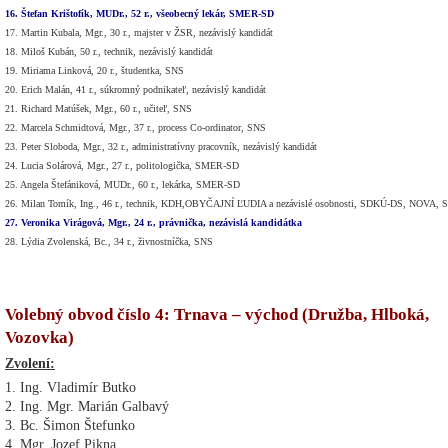
16. Štefan Krištofík, MUDr., 52 r., všeobecný lekár, SMER-SD
17. Martin Kubala, Mgr., 30 r., majster v ŽSR, nezávislý kandidát
18. Miloš Kubán, 50 r., technik, nezávislý kandidát
19. Miriama Linková, 20 r., študentka, SNS
20. Erich Malán, 41 r., súkromný podnikateľ, nezávislý kandidát
21. Richard Matúšek, Mgr., 60 r., učiteľ, SNS
22. Marcela Schmidtová, Mgr., 37 r., process Co-ordinator, SNS
23. Peter Sloboda, Mgr., 32 r., administratívny pracovník, nezávislý kandidát
24. Lucia Solárová, Mgr., 27 r., politologička, SMER-SD
25. Angela Štefániková, MUDr., 60 r., lekárka, SMER-SD
26. Milan Tomík, Ing., 46 r., technik, KDH,OBYČAJNÍ ĽUDIA a nezávislé osobnosti, SDKÚ-DS, NOVA, 
27. Veronika Virágová, Mgr., 24 r., právnička, nezávislá kandidátka
28. Lýdia Zvolenská, Bc., 34 r., živnostníčka, SNS
Volebný obvod číslo 4: Trnava – východ (Družba, Hlboká,
Vozovka)
Zvolení:
1. Ing. Vladimír Butko
2. Ing. Mgr. Marián Galbavý
3. Bc. Šimon Štefunko
4. Mgr. Jozef Pikna