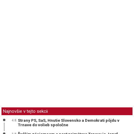
Najnovšie v tejto sekcii
Strany PS, SaS, Hnutie Slovensko a Demokrati pôjdu v
4.8.
Trnave do volieb spoločne
Ďalším záujemcom o post primátora Trnavy je Jozef