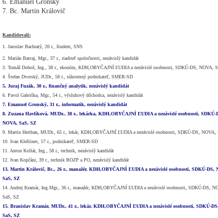
6. Emanuel Gronský
7. Bc. Martin Královič
Kandidovali:
1. Jaroslav Bachratý, 20 r., študent, SNS
2. Marián Barcaj, Mgr., 37 r., riaditeľ spoločnosti, nezávislý kandidát
3. Tomáš Doboš, Ing., 38 r., ekonóm, KDH,OBYČAJNÍ ĽUDIA a nezávislé osobnosti, SDKÚ-DS, NOVA, 
4. Štefan Dvorský, JUDr., 58 r., súkromný podnikateľ, SMER-SD
5. Juraj Fuzák, 30 r., finančný analytik, nezávislý kandidát
6. Pavol Gabriška, Mgr., 54 r., výsluhový dôchodca, nezávislý kandidát
7. Emanuel Gronský, 31 r., informatik, nezávislý kandidát
8. Zuzana Havlíková, MUDr., 38 r., lekárka, KDH,OBYČAJNÍ ĽUDIA a nezávislé osobnosti, SDKÚ-
NOVA, SaS, SZ
9. Martin Heriban, MUDr., 65 r., lekár, KDH,OBYČAJNÍ ĽUDIA a nezávislé osobnosti, SDKÚ-DS, NOVA,
10. Ivan Kleštinec, 57 r., podnikateľ, SMER-SD
11. Anton Kollár, Ing., 58 r., technik, nezávislý kandidát
12. Ivan Kopčáni, 39 r., technik BOZP a PO, nezávislý kandidát
13. Martin Královič, Bc., 26 r., manažér, KDH,OBYČAJNÍ ĽUDIA a nezávislé osobnosti, SDKÚ-DS,
SaS, SZ
14. Andrej Kramár, Ing.Mgr., 36 r., manažér, KDH,OBYČAJNÍ ĽUDIA a nezávislé osobnosti, SDKÚ-DS, N
SaS, SZ
15. Branislav Kramár, MUDr., 41 r., lekár, KDH,OBYČAJNÍ ĽUDIA a nezávislé osobnosti, SDKÚ-D
SaS, SZ