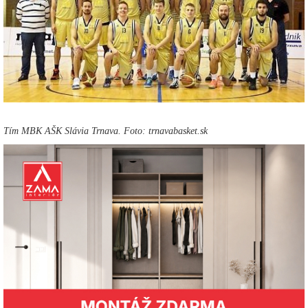
Tím MBK AŠK Slávia Trnava. Foto: trnavabasket.sk