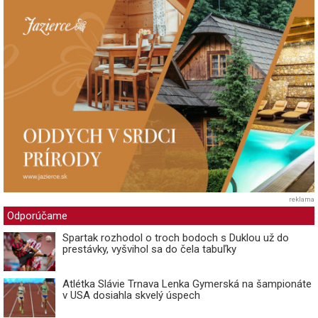
reklama
Odporúčame
Spartak rozhodol o troch bodoch s Duklou už do
prestávky, vyšvihol sa do čela tabuľky
Atlétka Slávie Trnava Lenka Gymerská na šampionáte
v USA dosiahla skvelý úspech