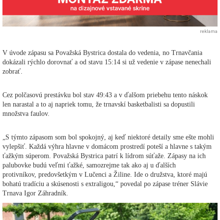
reklama
V úvode zápasu sa Považská Bystrica dostala do vedenia, no Trnavčania
dokázali rýchlo dorovnať a od stavu 15:14 si už vedenie v zápase nenechali
zobrať.
Cez polčasovú prestávku bol stav 49:43 a v ďalšom priebehu tento náskok
len narastal a to aj napriek tomu, že trnavskí basketbalisti sa dopustili
množstva faulov.
„S týmto zápasom som bol spokojný, aj keď niektoré detaily sme ešte mohli
vylepšiť. Každá výhra hlavne v domácom prostredí poteší a hlavne s takým
ťažkým súperom. Považská Bystrica patrí k lídrom súťaže. Zápasy na ich
palubovke budú veľmi ťažké, samozrejme tak ako aj u ďalších
protivníkov, predovšetkým v Lučenci a Žiline. Ide o družstva, ktoré majú
bohatú tradíciu a skúsenosti s extraligou,“ povedal po zápase tréner Slávie
Trnava Igor Záhradník.