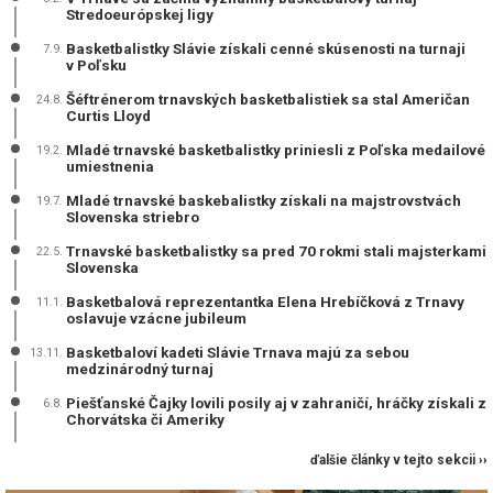
Stredoeurópskej ligy
Basketbalistky Slávie získali cenné skúsenosti na turnaji
7.9.
v Poľsku
Šéftrénerom trnavských basketbalistiek sa stal Američan
24.8.
Curtis Lloyd
Mladé trnavské basketbalistky priniesli z Poľska medailové
19.2.
umiestnenia
Mladé trnavské baskebalistky získali na majstrovstvách
19.7.
Slovenska striebro
Trnavské basketbalistky sa pred 70 rokmi stali majsterkami
22.5.
Slovenska
Basketbalová reprezentantka Elena Hrebíčková z Trnavy
11.1.
oslavuje vzácne jubileum
Basketbaloví kadeti Slávie Trnava majú za sebou
13.11.
medzinárodný turnaj
Piešťanské Čajky lovili posily aj v zahraničí, hráčky získali z
6.8.
Chorvátska či Ameriky
ďalšie články v tejto sekcii ››