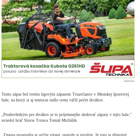
reklama
Tento zápas bol tretím ligovým zápasom Trnavčanov v Mestskej športovej
hale, na ktorý si aj tentoraz našlo cestu väčší počet divákov.
„Predovšetkým pre divákov je to príjemnejšie sledovať zápasy v tejto hale,“
uviedol hráč Slavie Trnava Tomáš Michálik.
„Zmena prostredia je určite vítaná, pretože si myslím, že toto je dôstojný