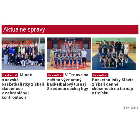
Aktuálne správy
Mladé
V Trnave sa
Basketbal
Basketbal
Basketbal
trnavské
začína významný
Basketbalistky Slávie
basketbalistky získali
basketbalový turnaj
získali cenné
skúsenosti
Stredoeurópskej ligy
skúsenosti na turnaji
v zahraničnej
v Poľsku
konfrontácii
reklama