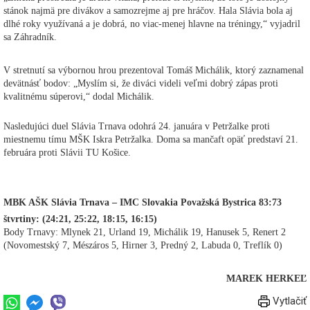
stánok najmä pre divákov a samozrejme aj pre hráčov. Hala Slávia bola aj
dlhé roky využívaná a je dobrá, no viac-menej hlavne na tréningy,“ vyjadril
sa Záhradník.
V stretnutí sa výbornou hrou prezentoval Tomáš Michálik, ktorý zaznamenal
devätnásť bodov: „Myslím si, že diváci videli veľmi dobrý zápas proti
kvalitnému súperovi,“ dodal Michálik.
Nasledujúci duel Slávia Trnava odohrá 24. januára v Petržalke proti
miestnemu tímu MŠK Iskra Petržalka. Doma sa mančaft opäť predstaví 21.
februára proti Slávii TU Košice.
MBK AŠK Slávia Trnava – IMC Slovakia Považská Bystrica 83:73
štvrtiny: (24:21, 25:22, 18:15, 16:15)
Body Trnavy: Mlynek 21, Urland 19, Michálik 19, Hanusek 5, Renert 2
(Novomestský 7, Mészáros 5, Hirner 3, Predný 2, Labuda 0, Treflík 0)
MAREK HERKEĽ
Vytlačiť