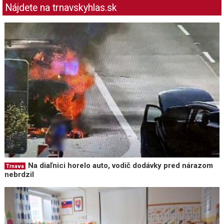
Nájdete na trnavskyhlas.sk
Na diaľnici horelo auto, vodič dodávky pred nárazom
Trnava
nebrdzil