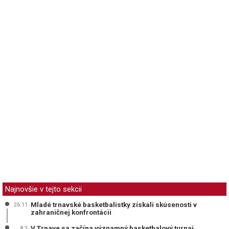
Najnovšie v tejto sekcii
Mladé trnavské basketbalistky získali skúsenosti v
26.11.
zahraničnej konfrontácii
V Trnave sa začína významný basketbalový turnaj
8.2.