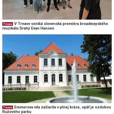
V Trnave vzniká slovenská premiéra broadwayského
Trnava
muzikálu Drahý Evan Hansen
Emmerova vila zažiarila v plnej kráse, opäť je ozdobou
Trnava
Ružového parku