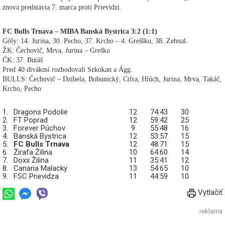
znova predstavia 7. marca proti Prievidzi.
FC Bulls Trnava – MIBA Banská Bystrica 3:2 (1:1)
Góly: 14. Jurina, 30. Pecho, 37. Krcho – 4. Grešško, 38. Zehnal.
ŽK: Čechovič, Mrva, Jurina – Greško
ČK: 37. Butáš
Pred 40 divákmi rozhodovali Szkokan a Ágg.
BULLS: Čechovič – Dzíbela, Bohunický, Cifra, Hlúch, Jurina, Mrva, Takáč,
Krcho, Pecho
1.
Dragons Podolie
12
74:43
30
2.
FT Poprad
12
59:42
25
3.
Forever Púchov
9
55:48
16
4.
Banská Bystrica
12
53:57
15
5.
FC Bulls Trnava
12
48:71
15
6.
Žirafa Žilina
10
64:60
14
7.
Doxx Žilina
11
35:41
12
8.
Canaria Malacky
13
54:65
10
9.
FSC Prievidza
11
44:59
10
Vytlačiť
reklama