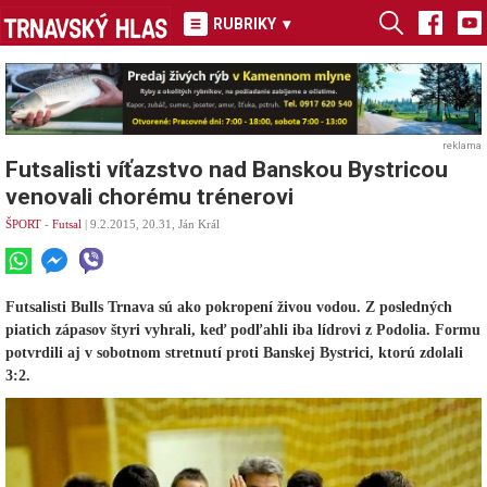
RUBRIKY
▾
reklama
Futsalisti víťazstvo nad Banskou Bystricou
venovali chorému trénerovi
ŠPORT
-
Futsal
| 9.2.2015, 20.31, Ján Král
Futsalisti Bulls Trnava sú ako pokropení živou vodou. Z posledných
piatich zápasov štyri vyhrali, keď podľahli iba lídrovi z Podolia. Formu
potvrdili aj v sobotnom stretnutí proti Banskej Bystrici, ktorú zdolali
3:2.