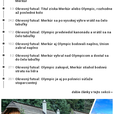
Merkúr
Okresný futsal: Titul získa Merkúr alebo Olympic, rozhodne
3.3.
až posledné kolo
Okresný futsal: Merkúr sa po vysokej výhre vrátil na čelo
24.2.
tabuľky
Okresný futsal: Olympic predviedol kanonádu a vrátil sa na
17.2.
čelo tabuľky
Okresný futsal: Merkúr aj Olympic bodovali naplno, Union
10.2.
zabral naplno
Okresný futsal: Merkúr vyhral nad Olympicom a dostal sa
3.2.
do čela tabuľky
Okresný futsal: Olympic zakopol, Merkúr stiahol bodovú
27.1.
stratu na lídra
Okresný futsal: Olympic je aj po polovici súťaže
20.1.
stopercentný
ďalšie články v tejto sekcii ››