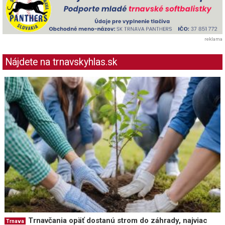
reklama
Nájdete na trnavskyhlas.sk
Trnavčania opäť dostanú strom do záhrady, najviac
Trnava