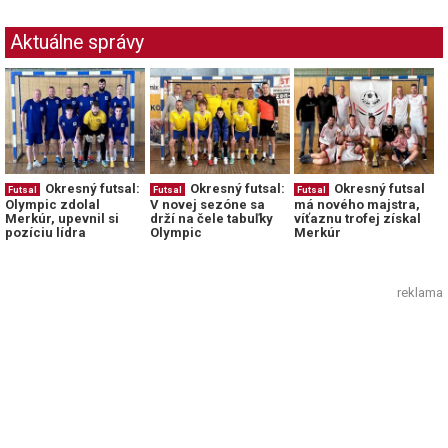
Aktuálne správy
Okresný futsal:
Okresný futsal:
Okresný futsal
Futsal
Futsal
Futsal
Olympic zdolal
V novej sezóne sa
má nového majstra,
Merkúr, upevnil si
drží na čele tabuľky
víťaznu trofej získal
pozíciu lídra
Olympic
Merkúr
reklama