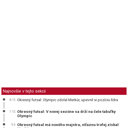
Najnovšie v tejto sekcii
Okresný futsal: Olympic zdolal Merkúr, upevnil si pozíciu lídra
8.12.
Okresný futsal: V novej sezóne sa drží na čele tabuľky
1.12.
Olympic
Okresný futsal má nového majstra, víťaznu trofej získal
9.3.