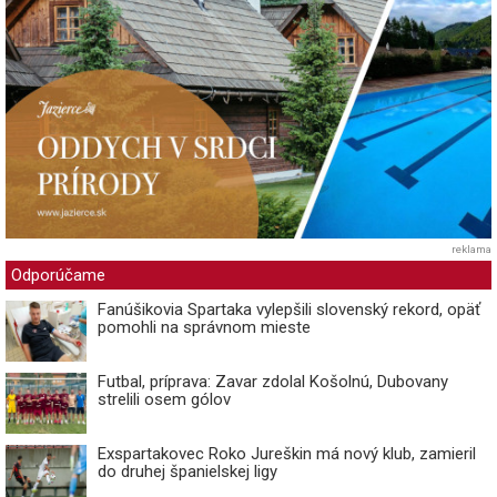
reklama
Odporúčame
Fanúšikovia Spartaka vylepšili slovenský rekord, opäť
pomohli na správnom mieste
Futbal, príprava: Zavar zdolal Košolnú, Dubovany
strelili osem gólov
Exspartakovec Roko Jureškin má nový klub, zamieril
do druhej španielskej ligy