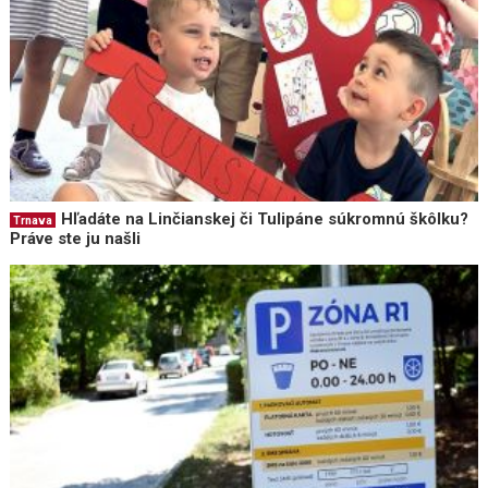
Hľadáte na Linčianskej či Tulipáne súkromnú škôlku?
Trnava
Práve ste ju našli