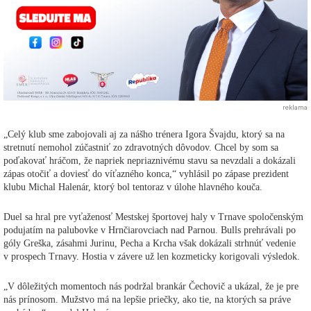
reklama
„Celý klub sme zabojovali aj za nášho trénera Igora Švajdu, ktorý sa na
stretnutí nemohol zúčastniť zo zdravotných dôvodov. Chcel by som sa
poďakovať hráčom, že napriek nepriaznivému stavu sa nevzdali a dokázali
zápas otočiť a doviesť do víťazného konca,“ vyhlásil po zápase prezident
klubu Michal Halenár, ktorý bol tentoraz v úlohe hlavného kouča.
Duel sa hral pre vyťaženosť Mestskej športovej haly v Trnave spoločenským
podujatím na palubovke v Hrnčiarovciach nad Parnou. Bulls prehrávali po
góly Greška, zásahmi Jurinu, Pecha a Krcha však dokázali strhnúť vedenie
v prospech Trnavy. Hostia v závere už len kozmeticky korigovali výsledok.
„V dôležitých momentoch nás podržal brankár Čechovič a ukázal, že je pre
nás prínosom. Mužstvo má na lepšie priečky, ako tie, na ktorých sa práve