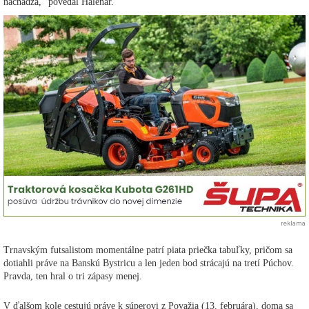
nachádza,“ povedal Halenár.
reklama
Trnavským futsalistom momentálne patrí piata priečka tabuľky, pričom sa
dotiahli práve na Banskú Bystricu a len jeden bod strácajú na tretí Púchov.
Pravda, ten hral o tri zápasy menej.
V ďalšom kole cestujú práve k súperovi z Považia (13. februára), doma sa