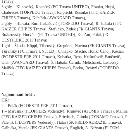
Trnava),
3 góly – Klinovský, Konečný (FC Trnava UNITED), Franko, Hujsi,
Chabreček (TORPEDO Trnava), Reipricht, Rusinko (TFC KAIZER
CHIEFS Trnava), Kubíček (AVANGARD Trnava),
2 góly – Hlavata, Ruc, Lukačovič (TORPEDO Trnava), R. Habala (TFC
KAIZER CHIEFS Trnava), Štefunko, Židek (FK GIANTS Trnava),
Ružarovský, Horváth (FC Trnava UNITED), Kopčan, Polák (FC
DESTILERE 2011 Trnava),
1 gól – Škoda, Köppl, Tibenský, Gregůrek, Novota (FK GIANTS Trnava),
Turanský (FC Trnava UNITED), Chnapko, Stacho, Holík, Čahoj, Kocian
(FC DESTILERE 2011 Trnava), Kubatka, Ryba, Krištofovič, Fančovič,
Oláh (AVANGARD Trnava), Š. Habala, Černík, Melichárek, Lehotský,
Malíšek (TFC KAIZER CHIEFS Trnava), Pecko, Ryšavý (TORPEDO
Trnava)
Napomínaní hráči:
ČK:
2 – Polák (FC DESTILERE 2011 Trnava),
1 – Marcaník (FLOPPERS Voderady), Kralovič (ATOMIK Trnava), Malina
(TFC KAIZER CHIEFS Trnava), Friedrich, Glinda (DYNAMO Trnava), P.
Páleník (FLOPPERS Voderady), Halás (ŠK PREDNÁDRAŽIE Trnava),
Galbička, Vacula (FK GIANTS Trnava), Englich, A. Nižnan (ELTOM