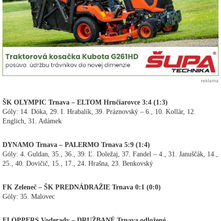
reklama
ŠK OLYMPIC Trnava – ELTOM Hrnčiarovce 3:4 (1:3)
Góly: 14. Dóka, 29. I. Hrabalík, 39. Práznovský – 6., 10. Kollár, 12.
Englich, 31. Adámek
DYNAMO Trnava – PALERMO Trnava 5:9 (1:4)
Góly: 4. Guldan, 35., 36., 39. Ľ. Doležaj, 37. Fandel – 4., 31. Januščák, 14.,
25., 40. Dovičič, 15., 17., 24. Hrašna, 23. Benkovský
FK Zeleneč – ŠK PREDNÁDRAŽIE Trnava 0:1 (0:0)
Góly: 35. Malovec
FLOPPERS Voderady – DRUŽBANÉ Trnava odložené