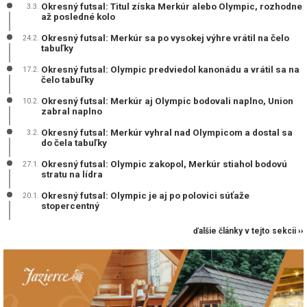
Okresný futsal: Titul získa Merkúr alebo Olympic, rozhodne
3.3.
až posledné kolo
Okresný futsal: Merkúr sa po vysokej výhre vrátil na čelo
24.2.
tabuľky
Okresný futsal: Olympic predviedol kanonádu a vrátil sa na
17.2.
čelo tabuľky
Okresný futsal: Merkúr aj Olympic bodovali naplno, Union
10.2.
zabral naplno
Okresný futsal: Merkúr vyhral nad Olympicom a dostal sa
3.2.
do čela tabuľky
Okresný futsal: Olympic zakopol, Merkúr stiahol bodovú
27.1.
stratu na lídra
Okresný futsal: Olympic je aj po polovici súťaže
20.1.
stopercentný
ďalšie články v tejto sekcii ››