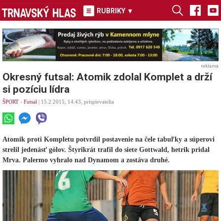
RUBRIKY
▾
reklama
Okresný futsal: Atomik zdolal Komplet a drží
si pozíciu lídra
ŠPORT
-
Futsal
| 15.2.2015, 14.43, prispievatelia
Atomik proti Kompletu potvrdil postavenie na čele tabuľky a súperovi
strelil jedenásť gólov. Štyrikrát trafil do siete Gottwald, hetrik pridal
Mrva. Palermo vyhralo nad Dynamom a zostáva druhé.