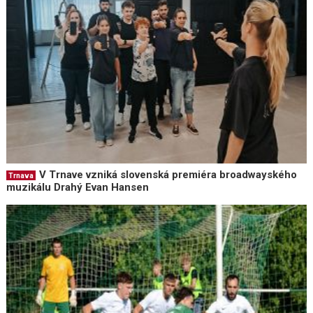
V Trnave vzniká slovenská premiéra broadwayského
Trnava
muzikálu Drahý Evan Hansen