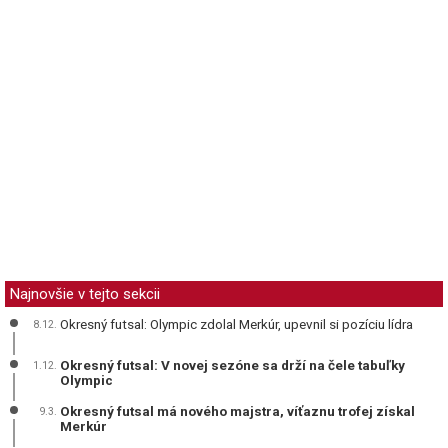
Najnovšie v tejto sekcii
Okresný futsal: Olympic zdolal Merkúr, upevnil si pozíciu lídra
8.12.
Okresný futsal: V novej sezóne sa drží na čele tabuľky
1.12.
Olympic
Okresný futsal má nového majstra, víťaznu trofej získal
9.3.
Merkúr