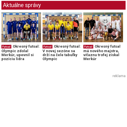
Aktuálne správy
Okresný futsal:
Okresný futsal:
Okresný futsal
Futsal
Futsal
Futsal
Olympic zdolal
V novej sezóne sa
má nového majstra,
Merkúr, upevnil si
drží na čele tabuľky
víťaznu trofej získal
pozíciu lídra
Olympic
Merkúr
reklama