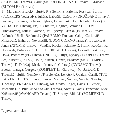
(PALERMO Trnava), Gálik (ŠK PREDNÁDRAŽIE Trnava), Královič
(ELTOM Hrnčiarovce),
1 – Marcaník, Živický, Hustý, P. Páleník, S. Páleník, Rosypál, Šurina
(FLOPPERS Voderady), Juhász, Babušík, Gašparík (DRUŽBANÉ Trnava),
Barinec, Kopúnek, Poláček, Ujlaky, Dóka, Kukučka, Dzibela, Holka (FC
VODÁREŇ Trnava), Píš, J. Chmúra, Englich, Valovič (ELTOM
Hrnčiarovce), Idunk, Kovačic, Mi. Ryšavý, Drinka (FC KABO Trnava),
Adámek, Uhrík, Benkovský (PALERMO Trnava), Čahoj, Čechovič,
Minarovič, Ekhardt, Novosedlík (BUON GIORNO Trnava), Lopatka, A.
Janek (ATOMIK Trnava), Vandák, Kocian, Klenkovič, Holík, Kopčan, K.
Hornáček, Poláček (FC DESTILERE 2011 Trnava), Horváth, Izakovič,
Dóka, Pomothy (FC Trnava UNITED), Hujsi, Ryšavý (TORPEDO Trnava),
Šóš, Krištofík, Kubík, Holič, Križan, Honza, Pardavý (ŠK OLYMPIC
Trnava), Ľ. Doležaj, Mrnka, Ivanovič, Cíferský (DYNAMO Trnava),
Zaoral, Haraga, Gergely (KOMPLET Hrnčiarovce), M. Bartovič, D.
Tibenský, Hulík, Nemček (FK Zeleneč), Lehotský, Opálek, Černík (TFC
KAIZER CHIEFS Trnava), Kováč, Matisko, Široký, Vacula, Novota,
Tibenský (FK GIANTS Trnava), Mi. Sivko, Lager, Halás, Ľ. Vittek,
Michalík (ŠK PREDNÁDRAŽIE Trnava), Alchus, Kočiš, Fančovič, Nídel,
Krištofovič (AVANGARD Trnava), T. Strémy, Mikuláš (FC MERKÚR
Trnava)
Ligová komisia: