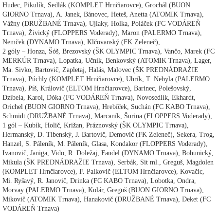
Hudec, Pikulík, Sedlák (KOMPLET Hrnčiarovce), Grochál (BUON
GIORNO Trnava), A. Janek, Bánovec, Heteš, Anetta (ATOMIK Trnava),
Vážny (DRUŽBANÉ Trnava), Ujlaky, Holka, Poláček (FC VODÁREŇ
Trnava), Živický (FLOPPERS Voderady), Maron (PALERMO Trnava),
Nemček (DYNAMO Trnava), Klčovanský (FK Zeleneč),
2 góly – Honza, Šóš, Brezovský (ŠK OLYMPIC Trnava), Vančo, Marek (FC
MERKÚR Trnava), Lopatka, Učník, Benkovský (ATOMIK Trnava), Lager,
Ma. Sivko, Bartovič, Zapletaj, Halás, Malovec (ŠK PREDNÁDRAŽIE
Trnava), Púchly (KOMPLET Hrnčiarovce), Uhrík, T. Nebyla (PALERMO
Trnava), Píš, Královič (ELTOM Hrnčiarovce), Barinec, Polešovský,
Dzíbela, Karol, Dóka (FC VODÁREŇ Trnava), Novosedlík, Ekhardt,
Orichel (BUON GIORNO Trnava), Hrebíček, Suchán (FC KABO Trnava),
Schmidt (DRUŽBANÉ Trnava), Marcaník, Šurina (FLOPPERS Voderady),
1 gól – Kubík, Holič, Križan, Práznovský (ŠK OLYMPIC Trnava),
Hermanský, D. Tibenský, J. Bartovič, Demovič (FK Zeleneč), Sekera, Trog,
Hanzel, S. Páleník, M. Páleník, Glasa, Kondakor (FLOPPERS Voderady),
Ivanovič, Janiga, Vido, R. Doležaj, Fandel (DYNAMO Trnava), Bohunický,
Mikula (ŠK PREDNÁDRAŽIE Trnava), Serbák, Sit ml., Greguš, Magdolen
(KOMPLET Hrnčiarovce), F. Palkovič (ELTOM Hrnčiarovce), Kovačic,
Mi. Ryšavý, R. Janovič, Drinka (FC KABO Trnava), Lobotka, Ondra,
Morvay (PALERMO Trnava), Kolár, Greguš (BUON GIORNO Trnava),
Mikovič (ATOMIK Trnava), Hanakovič (DRUŽBANÉ Trnava), Deket (FC
VODÁREŇ Trnava)