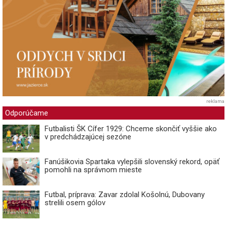
reklama
Odporúčame
Futbalisti ŠK Cífer 1929: Chceme skončiť vyššie ako
v predchádzajúcej sezóne
Fanúšikovia Spartaka vylepšili slovenský rekord, opäť
pomohli na správnom mieste
Futbal, príprava: Zavar zdolal Košolnú, Dubovany
strelili osem gólov