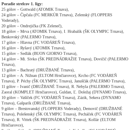
Poradie strelcov 1. ligy:
25 gólov – Gottwald (ATOMIK Trnava),
24 gólov – Čipčala (FC MERKÚR Trnava), Zelenský (FLOPPERS
Voderady),
20 gólov – Ondrejička (FK Zeleneč),
18 gólov – Mrva (ATOMIK Trnava), I. Hrabalík (ŠK OLYMPIC Trnava),
Benkovský (PALERMO Trnava),
17 gólov – Hlavna (FC VODÁREŇ Trnava),
16 gólov – Ryšavý (ATOMIK Trnava),
15 gólov – Sedlák (BUON GIORNO Trnava),
14 gólov – Mi. Sivko (ŠK PREDNÁDRAŽIE Trnava), Dovičič (PALERMO
Trnava),
13 gólov – Bachratý (DRUŽBANÉ Trnava),
12 gólov – A. Nižnan (ELTOM Hrnčiarovce), Krcho (FC VODÁREŇ
Trnava), P. Péchy (ŠK OLYMPIC Trnava), Januščák (PALERMO Trnava),
11 gólov – Ivanič (DRUŽBANÉ Trnava), R. Nebyla (PALERMO Trnava),
Zaoral (KOMPLET Hrnčiarovce), Guldan, Ľ. Doležaj (DYNAMO Trnava),
10 gólov – Vašíček (FC VODÁREŇ Trnava), Zázik, Sekera (DYNAMO
Trnava), Gašparík (DRUŽBANÉ Trnava),
9 gólov – Brestovanský (FLOPPERS Voderady), Demovič (DRUŽBANÉ
Trnava), Polešenský (ŠK OLYMPIC Trnava), Pecháček (FC VODÁREŇ
Trnava), R. Vittek (ŠK PREDNÁDRAŽIE Trnava), Kollár (ELTOM
Hrnčiarovce),