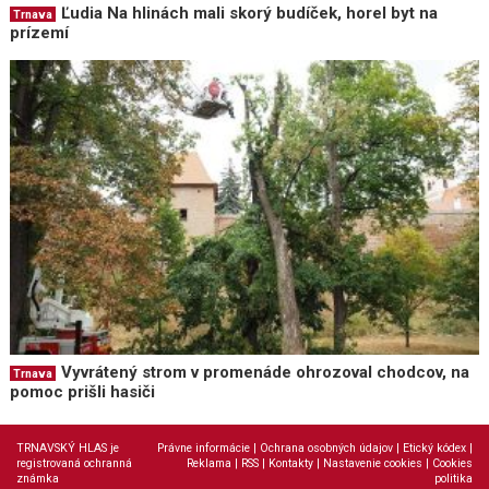
Ľudia Na hlinách mali skorý budíček, horel byt na
Trnava
prízemí
Vyvrátený strom v promenáde ohrozoval chodcov, na
Trnava
pomoc prišli hasiči
TRNAVSKÝ HLAS je
Právne informácie
|
Ochrana osobných údajov
|
Etický kódex
|
registrovaná ochranná
Reklama
|
RSS
|
Kontakty
|
Nastavenie cookies
|
Cookies
známka
politika