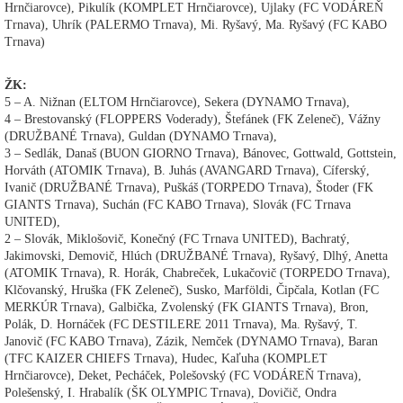
Hrnčiarovce), Pikulík (KOMPLET Hrnčiarovce), Ujlaky (FC VODÁREŇ
Trnava), Uhrík (PALERMO Trnava), Mi. Ryšavý, Ma. Ryšavý (FC KABO
Trnava)
ŽK:
5 – A. Nižnan (ELTOM Hrnčiarovce), Sekera (DYNAMO Trnava),
4 – Brestovanský (FLOPPERS Voderady), Štefánek (FK Zeleneč), Vážny
(DRUŽBANÉ Trnava), Guldan (DYNAMO Trnava),
3 – Sedlák, Današ (BUON GIORNO Trnava), Bánovec, Gottwald, Gottstein,
Horváth (ATOMIK Trnava), B. Juhás (AVANGARD Trnava), Cíferský,
Ivanič (DRUŽBANÉ Trnava), Puškáš (TORPEDO Trnava), Štoder (FK
GIANTS Trnava), Suchán (FC KABO Trnava), Slovák (FC Trnava
UNITED),
2 – Slovák, Miklošovič, Konečný (FC Trnava UNITED), Bachratý,
Jakimovski, Demovič, Hlúch (DRUŽBANÉ Trnava), Ryšavý, Dlhý, Anetta
(ATOMIK Trnava), R. Horák, Chabreček, Lukačovič (TORPEDO Trnava),
Klčovanský, Hruška (FK Zeleneč), Susko, Marföldi, Čipčala, Kotlan (FC
MERKÚR Trnava), Galbička, Zvolenský (FK GIANTS Trnava), Bron,
Polák, D. Hornáček (FC DESTILERE 2011 Trnava), Ma. Ryšavý, T.
Janovič (FC KABO Trnava), Zázik, Nemček (DYNAMO Trnava), Baran
(TFC KAIZER CHIEFS Trnava), Hudec, Kaľuha (KOMPLET
Hrnčiarovce), Deket, Pecháček, Polešovský (FC VODÁREŇ Trnava),
Polešenský, I. Hrabalík (ŠK OLYMPIC Trnava), Dovičič, Ondra