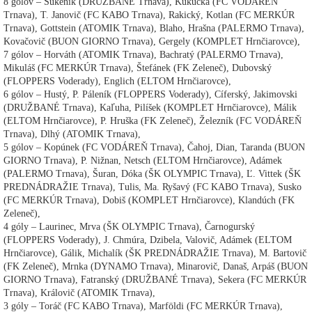
8 gólov – Súkeník (DRUŽBANÉ Trnava), Kukučka (FC VODÁREŃ
Trnava), T. Janovič (FC KABO Trnava), Rakický, Kotlan (FC MERKÚR
Trnava), Gottstein (ATOMIK Trnava), Blaho, Hrašna (PALERMO Trnava),
Kovačovič (BUON GIORNO Trnava), Gergely (KOMPLET Hrnčiarovce),
7 gólov – Horváth (ATOMIK Trnava), Bachratý (PALERMO Trnava),
Mikuláš (FC MERKÚR Trnava), Štefánek (FK Zeleneč), Dubovský
(FLOPPERS Voderady), Englich (ELTOM Hrnčiarovce),
6 gólov – Hustý, P. Páleník (FLOPPERS Voderady), Cíferský, Jakimovski
(DRUŽBANÉ Trnava), Kaľuha, Pilíšek (KOMPLET Hrnčiarovce), Málik
(ELTOM Hrnčiarovce), P. Hruška (FK Zeleneč), Železník (FC VODÁREŇ
Trnava), Dlhý (ATOMIK Trnava),
5 gólov – Kopúnek (FC VODÁREŇ Trnava), Čahoj, Dian, Taranda (BUON
GIORNO Trnava), P. Nižnan, Netsch (ELTOM Hrnčiarovce), Adámek
(PALERMO Trnava), Šuran, Dóka (ŠK OLYMPIC Trnava), Ľ. Vittek (ŠK
PREDNÁDRAŽIE Trnava), Tulis, Ma. Ryšavý (FC KABO Trnava), Susko
(FC MERKÚR Trnava), Dobiš (KOMPLET Hrnčiarovce), Klandúch (FK
Zeleneč),
4 góly – Laurinec, Mrva (ŠK OLYMPIC Trnava), Čarnogurský
(FLOPPERS Voderady), J. Chmúra, Dzibela, Valovič, Adámek (ELTOM
Hrnčiarovce), Gálik, Michalík (ŠK PREDNÁDRAŽIE Trnava), M. Bartovič
(FK Zeleneč), Mrnka (DYNAMO Trnava), Minarovič, Današ, Arpáš (BUON
GIORNO Trnava), Fatranský (DRUŽBANÉ Trnava), Sekera (FC MERKÚR
Trnava), Královič (ATOMIK Trnava),
3 góly – Toráč (FC KABO Trnava), Marföldi (FC MERKÚR Trnava),