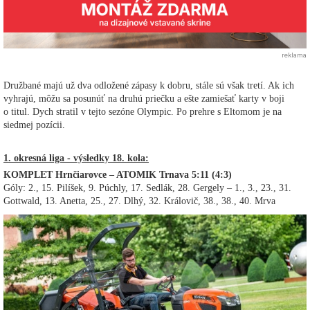
reklama
Družbané majú už dva odložené zápasy k dobru, stále sú však tretí. Ak ich
vyhrajú, môžu sa posunúť na druhú priečku a ešte zamiešať karty v boji
o titul. Dych stratil v tejto sezóne Olympic. Po prehre s Eltomom je na
siedmej pozícii.
1. okresná liga - výsledky 18. kola:
KOMPLET Hrnčiarovce – ATOMIK Trnava 5:11 (4:3)
Góly: 2., 15. Pilíšek, 9. Púchly, 17. Sedlák, 28. Gergely – 1., 3., 23., 31.
Gottwald, 13. Anetta, 25., 27. Dlhý, 32. Královič, 38., 38., 40. Mrva