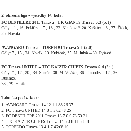
2. okresná liga - výsledky 14. kola:
FC DESTILERE 2011 Trnava – FK GIANTS Trnava 6:3 (5:1)
Góly: 11., 16. Poláček, 17., 18., 22. Klenkovič, 20. Kušnier – 6., 37. Židek,
26. Novota
AVANGARD Trnava – TORPEDO Trnava 5:1 (2:0)
Góly: 7., 15., 24. Novák, 29. Kubíček, 35. M. Juhás – 39. Ryšavý
FC Trnava UNITED – TFC KAIZER CHIEFS Trnava 6:4 (3:1)
Góly: 7., 17., 20., 34. Slovák, 30. M. Valášek, 36. Pomothy – 17., 36.
Rusinko,
38., 39. Hipík
Tabuľka po 14. kole:
1. AVANGARD Trnava 14 12 1 1 86:26 37
2. FC Trnava UNITED 14 8 1 5 62:48 25
3. FC DESTILERE 2011 Trnava 13 7 0 6 78:59 21
4. TFC KAIZER CHIEFS Trnava 14 6 0 8 41:58 18
5. TORPEDO Trnava 13 4 1 7 46:68 16