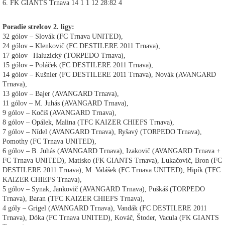
6. FK GIANTS Trnava 14 1 1 12 28:82 4
Poradie strelcov 2. ligy:
32 gólov – Slovák (FC Trnava UNITED),
24 gólov – Klenkovič (FC DESTILERE 2011 Trnava),
17 gólov –Haluzický (TORPEDO Trnava),
15 gólov – Poláček (FC DESTILERE 2011 Trnava),
14 gólov – Kušnier (FC DESTILERE 2011 Trnava), Novák (AVANGARD
Trnava),
13 gólov – Bajer (AVANGARD Trnava),
11 gólov – M. Juhás (AVANGARD Trnava),
9 gólov – Kočiš (AVANGARD Trnava),
8 gólov – Opálek, Malina (TFC KAIZER CHIEFS Trnava),
7 gólov – Nídel (AVANGARD Trnava), Ryšavý (TORPEDO Trnava),
Pomothy (FC Trnava UNITED),
6 gólov – B. Juhás (AVANGARD Trnava), Izakovič (AVANGARD Trnava +
FC Trnava UNITED), Matisko (FK GIANTS Trnava), Lukačovič, Bron (FC
DESTILERE 2011 Trnava), M. Valášek (FC Trnava UNITED), Hipík (TFC
KAIZER CHIEFS Trnava),
5 gólov – Synak, Jankovič (AVANGARD Trnava), Puškáš (TORPEDO
Trnava), Baran (TFC KAIZER CHIEFS Trnava),
4 góly – Grigel (AVANGARD Trnava), Vandák (FC DESTILERE 2011
Trnava), Dóka (FC Trnava UNITED), Kováč, Štoder, Vacula (FK GIANTS