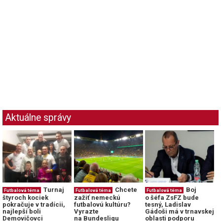
Aktuálne správy
Turnaj
Chcete
Boj
Futbalová téma
Futbalová téma
Futbalová téma
štyroch kociek
zažiť nemeckú
o šéfa ZsFZ bude
pokračuje v tradícii,
futbalovú kultúru?
tesný, Ladislav
najlepší boli
Vyrazte
Gádoši má v trnavskej
Demovičovci
na Bundesligu
oblasti podporu