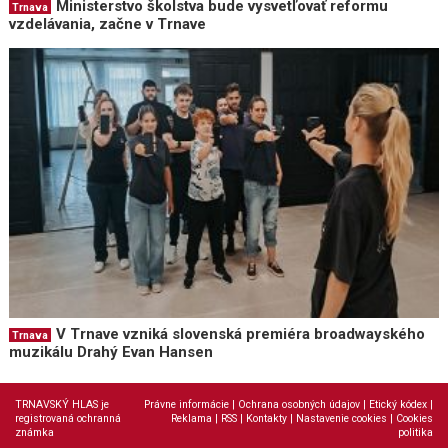
Ministerstvo školstva bude vysvetľovať reformu
Trnava
vzdelávania, začne v Trnave
V Trnave vzniká slovenská premiéra broadwayského
Trnava
muzikálu Drahý Evan Hansen
TRNAVSKÝ HLAS je
Právne informácie
|
Ochrana osobných údajov
|
Etický kódex
|
registrovaná ochranná
Reklama
|
RSS
|
Kontakty
|
Nastavenie cookies
|
Cookies
známka
politika