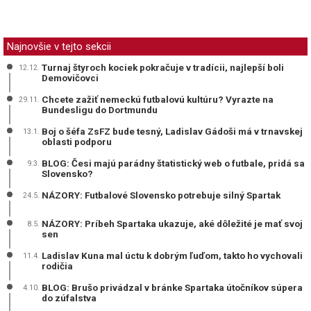
Najnovšie v tejto sekcii
Turnaj štyroch kociek pokračuje v tradícii, najlepší boli
12.12.
Demovičovci
Chcete zažiť nemeckú futbalovú kultúru? Vyrazte na
29.11.
Bundesligu do Dortmundu
Boj o šéfa ZsFZ bude tesný, Ladislav Gádoši má v trnavskej
13.1.
oblasti podporu
BLOG: Česi majú parádny štatistický web o futbale, pridá sa
9.3.
Slovensko?
NÁZORY: Futbalové Slovensko potrebuje silný Spartak
24.5.
NÁZORY: Príbeh Spartaka ukazuje, aké dôležité je mať svoj
8.5.
sen
Ladislav Kuna mal úctu k dobrým ľuďom, takto ho vychovali
11.4.
rodičia
BLOG: Brušo privádzal v bránke Spartaka útočníkov súpera
4.10.
do zúfalstva