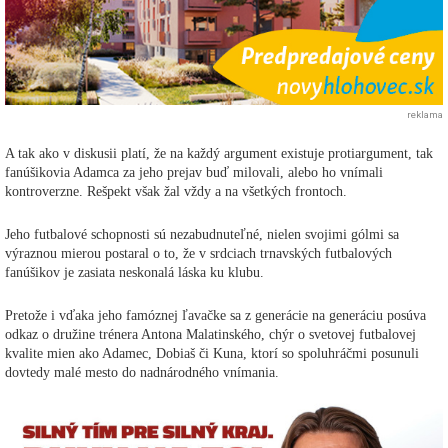
reklama
A tak ako v diskusii platí, že na každý argument existuje protiargument, tak
fanúšikovia Adamca za jeho prejav buď milovali, alebo ho vnímali
kontroverzne. Rešpekt však žal vždy a na všetkých frontoch.
Jeho futbalové schopnosti sú nezabudnuteľné, nielen svojimi gólmi sa
výraznou mierou postaral o to, že v srdciach trnavských futbalových
fanúšikov je zasiata neskonalá láska ku klubu.
Pretože i vďaka jeho famóznej ľavačke sa z generácie na generáciu posúva
odkaz o družine trénera Antona Malatinského, chýr o svetovej futbalovej
kvalite mien ako Adamec, Dobiaš či Kuna, ktorí so spoluhráčmi posunuli
dovtedy malé mesto do nadnárodného vnímania.