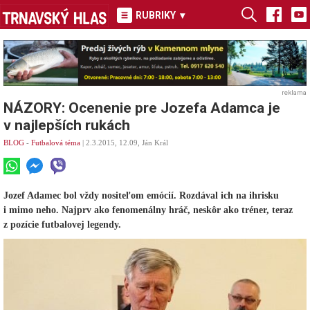
RUBRIKY
▾
reklama
NÁZORY: Ocenenie pre Jozefa Adamca je
v najlepších rukách
BLOG
-
Futbalová téma
| 2.3.2015, 12.09, Ján Král
Jozef Adamec bol vždy nositeľom emócií. Rozdával ich na ihrisku
i mimo neho. Najprv ako fenomenálny hráč, neskôr ako tréner, teraz
z pozície futbalovej legendy.