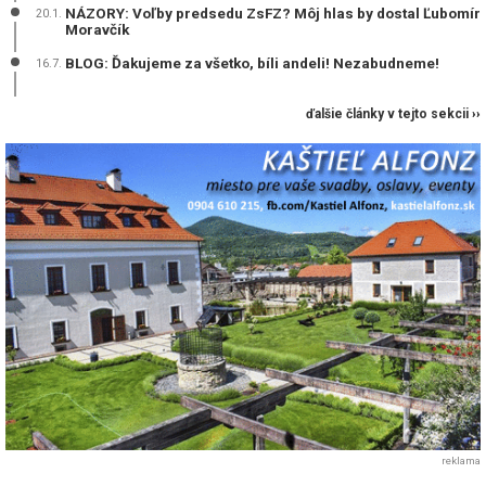
NÁZORY: Voľby predsedu ZsFZ? Môj hlas by dostal Ľubomír
20.1.
Moravčík
BLOG: Ďakujeme za všetko, bíli andeli! Nezabudneme!
16.7.
ďalšie články v tejto sekcii ››
reklama