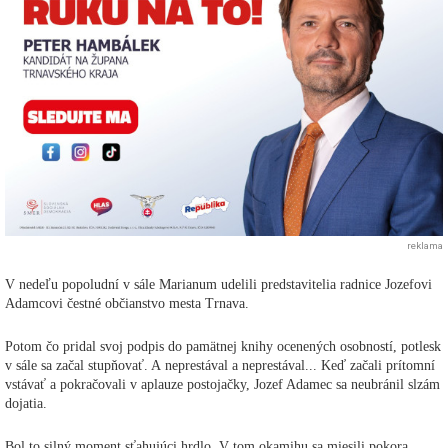
reklama
V nedeľu popoludní v sále Marianum udelili predstavitelia radnice Jozefovi
Adamcovi čestné občianstvo mesta Trnava.
Potom čo pridal svoj podpis do pamätnej knihy ocenených osobností, potlesk
v sále sa začal stupňovať. A neprestával a neprestával... Keď začali prítomní
vstávať a pokračovali v aplauze postojačky, Jozef Adamec sa neubránil slzám
dojatia.
Bol to silný moment sťahujúci hrdlo. V tom okamihu sa miesili pokora,