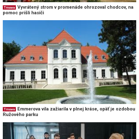
Vyvrátený strom v promenáde ohrozoval chodcov, na
Trnava
pomoc prišli hasiči
Emmerova vila zažiarila v plnej kráse, opäť je ozdobou
Trnava
Ružového parku