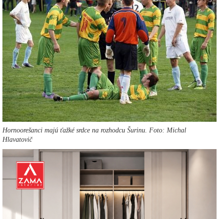
Hornoorešanci majú ťažké srdce na rozhodcu Šurinu. Foto: Michal
Hlavatovič