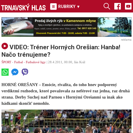
RUBRIKY
▾
reklama
VIDEO: Tréner Horných Orešian: Hanba!
Načo trénujeme?
ŠPORT
-
Futbal
-
Futbalové ligy
| 28.4.2011, 00.00, Ján Král
HORNÉ OREŠANY – Emócie, rivalita, do toho hnev podporený
verdiktmi rozhodcu, ktoré považovala za neférové raz jedna, raz druhá
strana. Derby Suchej nad Parnou s Hornými Orešanmi sa inak ako
hádkami skončiť nemohlo.