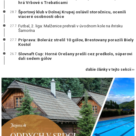
hrá Vrbové s Trebaticami
Športový klub v Dolnej Krupej oslávil storočnicu, ocenili
28.7.
viaceré osobnosti obce
Futbal, 2. liga: Malženice prehrali v úvodnom kole na ihrisku
27.7.
Šamorína
Príprava: Boleráz strelil 10 gólov, Brestovany porazili Biely
27.7.
Kostol
Slovnaft Cup: Horné Orešany prešli cez predkolo, súperovi
26.7.
dali sedem gólov
ďalšie články v tejto sekcii ››