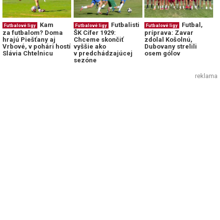
Kam
Futbalisti
Futbal,
Futbalové ligy
Futbalové ligy
Futbalové ligy
za futbalom? Doma
ŠK Cífer 1929:
príprava: Zavar
hrajú Piešťany aj
Chceme skončiť
zdolal Košolnú,
Vrbové, v pohári hostí
vyššie ako
Dubovany strelili
Slávia Chtelnicu
v predchádzajúcej
osem gólov
sezóne
reklama