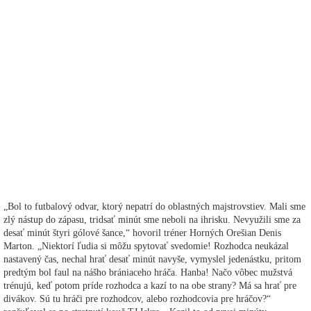
„Bol to futbalový odvar, ktorý nepatrí do oblastných majstrovstiev. Mali sme
zlý nástup do zápasu, tridsať minút sme neboli na ihrisku. Nevyužili sme za
desať minút štyri gólové šance,“ hovoril tréner Horných Orešian Denis
Marton. „Niektorí ľudia si môžu spytovať svedomie! Rozhodca neukázal
nastavený čas, nechal hrať desať minút navyše, vymyslel jedenástku, pritom
predtým bol faul na nášho brániaceho hráča. Hanba! Načo vôbec mužstvá
trénujú, keď potom príde rozhodca a kazí to na obe strany? Má sa hrať pre
divákov. Sú tu hráči pre rozhodcov, alebo rozhodcovia pre hráčov?“