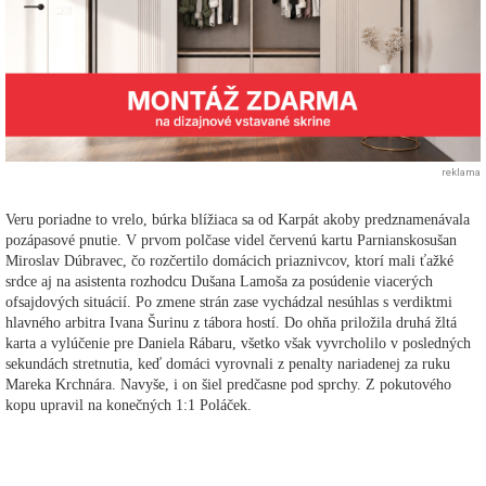
reklama
Veru poriadne to vrelo, búrka blížiaca sa od Karpát akoby predznamenávala
pozápasové pnutie. V prvom polčase videl červenú kartu Parnianskosušan
Miroslav Dúbravec, čo rozčertilo domácich priaznivcov, ktorí mali ťažké
srdce aj na asistenta rozhodcu Dušana Lamoša za posúdenie viacerých
ofsajdových situácií. Po zmene strán zase vychádzal nesúhlas s verdiktmi
hlavného arbitra Ivana Šurinu z tábora hostí. Do ohňa priložila druhá žltá
karta a vylúčenie pre Daniela Rábaru, všetko však vyvrcholilo v posledných
sekundách stretnutia, keď domáci vyrovnali z penalty nariadenej za ruku
Mareka Krchnára. Navyše, i on šiel predčasne pod sprchy. Z pokutového
kopu upravil na konečných 1:1 Poláček.