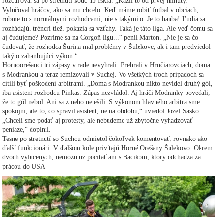
rozčuľoval sa po stretnutí kouč TJ Iskra. „Kazil to od prvej minúty.
Vylučoval hráčov, ako sa mu chcelo. Keď máme robiť futbal v obciach,
robme to s normálnymi rozhodcami, nie s takýmito. Je to hanba! Ľudia sa
rozhádajú, tréneri tiež, pokazia sa vzťahy. Taká je táto liga. Ale veď čomu sa
aj čudujeme? Pozrime sa na Corgoň ligu...“ penil Marton. „Nie je sa čo
čudovať, že rozhodca Šurina mal problémy v Šulekove, ak i tam predviedol
takýto zahanbujúci výkon.“
Hornoorešanci tri zápasy v rade nevyhrali. Prehrali v Hrnčiarovciach, doma
s Modrankou a teraz remizovali v Suchej. Vo všetkých troch prípadoch sa
cítili byť poškodení arbitrami. „Doma s Modrankou nikto nevidel druhý gól,
iba asistent rozhodcu Pinkas. Zápas nezvládol. Aj hráči Modranky povedali,
že to gól nebol. Ani sa z neho netešili. S výkonom hlavného arbitra sme
spokojní, ale to, čo spravil asistent, nemá obdobu,“ uviedol Jozef Sasko.
„Chceli sme podať aj protesty, ale nebudeme už zbytočne vyhadzovať
peniaze,“ doplnil.
Tesne po stretnutí so Suchou odmietol čokoľvek komentovať, rovnako ako
ďalší funkcionári. V ďalšom kole privítajú Horné Orešany Šulekovo. Okrem
dvoch vylúčených, nemôžu už počítať ani s Bačíkom, ktorý odchádza za
prácou do USA.