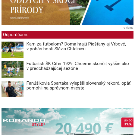
reklama
Odporúčame
Kam za futbalom? Doma hrajú Piešťany aj Vrbové,
v pohári hostí Slávia Chtelnicu
Futbalisti ŠK Cífer 1929: Chceme skončiť vyššie ako
v predchádzajúcej sezóne
Fanúšikovia Spartaka vylepšili slovenský rekord, opäť
pomohli na správnom mieste