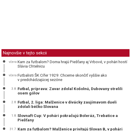
Najnovšie v tejto sekcii
Kam za futbalom? Doma hrajú Piešťany aj Vrbové, v pohári hostí
včera
Slávia Chtelnicu
Futbalisti ŠK Cífer 1929: Chceme skončiť vyššie ako
včera
v predchádzajúcej sezóne
Futbal, príprava: Zavar zdolal Košolnú, Dubovany strelili
3.8.
osem gólov
Futbal, 2. liga: Malženice v divácky zaujímavom dueli
2.8.
zdolali béčko Slovana
Slovnaft Cup: V pohári pokračujú Boleráz, Trebatice a
1.8.
Piešťany
Kam za futbalom? Malženice privítajú Slovan B, v pohári
31.7.