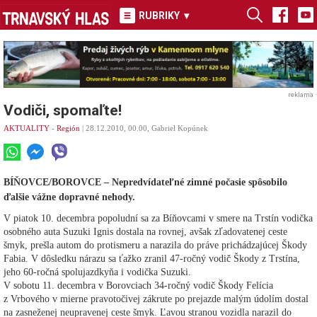
RUBRIKY
▾
reklama
Vodiči, spomaľte!
AKTUALITY
-
Región
| 28.12.2010, 00.00, Gabriel Kopúnek
BÍŇOVCE/BOROVCE – Nepredvídateľné zimné počasie spôsobilo
ďalšie vážne dopravné nehody.
V piatok 10. decembra popoludní sa za Bíňovcami v smere na Trstín vodička
osobného auta Suzuki Ignis dostala na rovnej, avšak zľadovatenej ceste
šmyk, prešla autom do protismeru a narazila do práve prichádzajúcej Škody
Fabia. V dôsledku nárazu sa ťažko zranil 47-ročný vodič Škody z Trstína,
jeho 60-ročná spolujazdkyňa i vodička Suzuki.
V sobotu 11. decembra v Borovciach 34-ročný vodič Škody Felícia
z Vrbového v mierne pravotočivej zákrute po prejazde malým údolím dostal
na zasneženej neupravenej ceste šmyk. Ľavou stranou vozidla narazil do