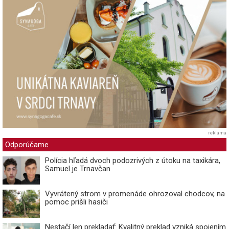
reklama
Odporúčame
Polícia hľadá dvoch podozrivých z útoku na taxikára,
Samuel je Trnavčan
Vyvrátený strom v promenáde ohrozoval chodcov, na
pomoc prišli hasiči
Nestačí len prekladať: Kvalitný preklad vzniká spojením