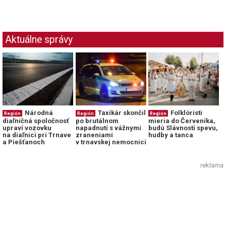
Aktuálne správy
Národná
Taxikár skončil
Folklóristi
Región
Región
Región
diaľničná spoločnosť
po brutálnom
mieria do Červeníka,
upraví vozovku
napadnutí s vážnymi
budú Slávností spevu,
na diaľnici pri Trnave
zraneniami
hudby a tanca
a Piešťanoch
v trnavskej nemocnici
reklama