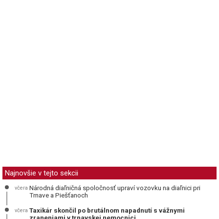
Najnovšie v tejto sekcii
Národná diaľničná spoločnosť upraví vozovku na diaľnici pri
včera
Trnave a Piešťanoch
Taxikár skončil po brutálnom napadnutí s vážnymi
včera
zraneniami v trnavskej nemocnici