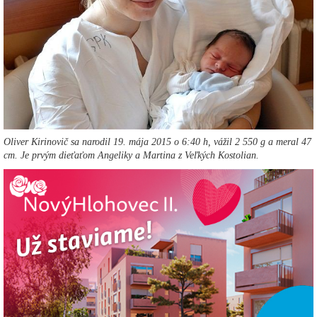
Oliver Kirinovič sa narodil 19. mája 2015 o 6:40 h, vážil 2 550 g a meral 47
cm. Je prvým dieťaťom Angeliky a Martina z Veľkých Kostolian.