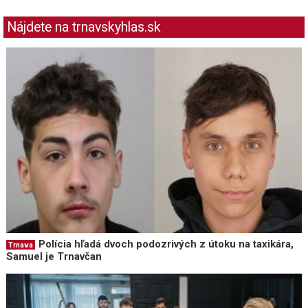
Nájdete na trnavskyhlas.sk
Polícia hľadá dvoch podozrivých z útoku na taxikára,
Trnava
Samuel je Trnavčan