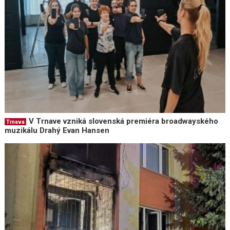
V Trnave vzniká slovenská premiéra broadwayského
Trnava
muzikálu Drahý Evan Hansen