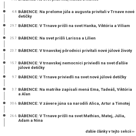
BÁBENCE: Na prelome júla a augusta privítali v Trnave nové
4.8.
detičky
BÁBENCE: V Trnave prišli na svet Hanka, Viktória a Viliam
29.7.
BÁBENCE: Na svet prišli Larissa a Lilien
25.7.
BÁBENCE: V trnavskej pôrodnici privítali nové júlové životy
23.7.
BÁBENCE: V trnavskej nemocnici priviedli na svet ďalšie
15.7.
júlové detičky
BÁBENCE: V Trnave priviedli na svet nové júlové detičky
9.7.
BÁBENCE: Na matrike zapísali mená Ema, Tadeáš, Viktória
3.7.
a Alan
BÁBENCE: V závere júna sa narodili Alica, Artur a Timotej
30.6.
BÁBENCE: V Trnave prišli na svet Mathias, Matej, Júlia,
26.6.
Adam a Nina
ďalšie články v tejto sekcii ››