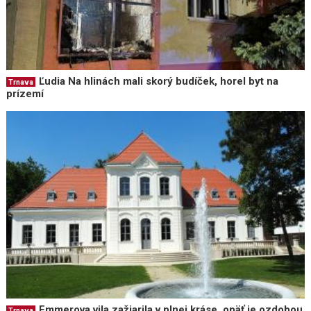
Ľudia Na hlinách mali skorý budíček, horel byt na
Trnava
prízemí
Emmerova vila zažiarila v plnej kráse, opäť je ozdobou
Trnava