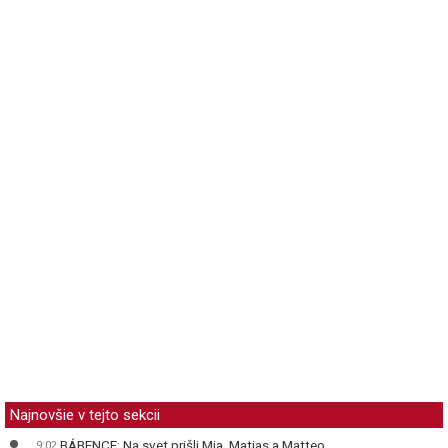
Najnovšie v tejto sekcii
BÁBENCE: Na svet prišli Mia, Matias a Matteo
9:02