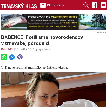
RUBRIKY
▾
reklama
BÁBENCE: Fotili sme novorodencov
v trnavskej pôrodnici
BÁBENCE
| 22.5.2015, 12.59, prispievatelia
V Trnave rodili aj mamičky zo širšieho okolia.