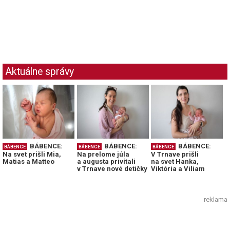
Aktuálne správy
BÁBENCE:
BÁBENCE:
BÁBENCE:
BÁBENCE
BÁBENCE
BÁBENCE
Na svet prišli Mia,
Na prelome júla
V Trnave prišli
Matias a Matteo
a augusta privítali
na svet Hanka,
v Trnave nové detičky
Viktória a Viliam
reklama