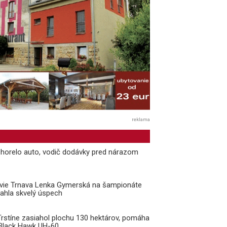
reklama
i horelo auto, vodič dodávky pred nárazom
ávie Trnava Lenka Gymerská na šampionáte
ahla skvelý úspech
 Trstíne zasiahol plochu 130 hektárov, pomáha
k Black Hawk UH-60