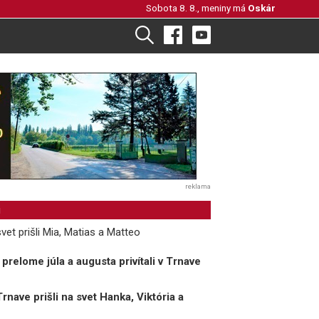
Sobota 8. 8., meniny má
Oskár
reklama
i
et prišli Mia, Matias a Matteo
relome júla a augusta privítali v Trnave
nave prišli na svet Hanka, Viktória a