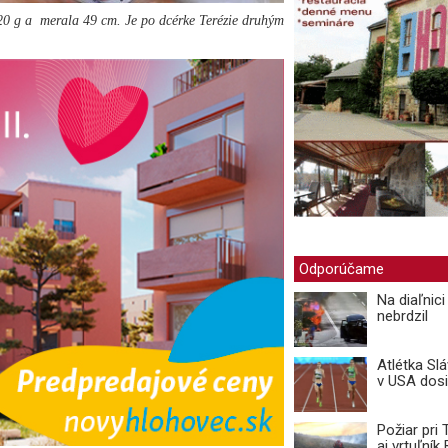
20 g a merala 49 cm. Je po dcérke Terézie druhým
Odporúčame
Na diaľnic
nebrdzil
Atlétka Sl
v USA dosi
Požiar pri
aj vrtuľní