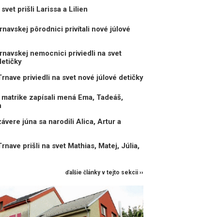
et prišli Larissa a Lilien
navskej pôrodnici privítali nové júlové
navskej nemocnici priviedli na svet
detičky
nave priviedli na svet nové júlové detičky
matrike zapísali mená Ema, Tadeáš,
n
vere júna sa narodili Alica, Artur a
ave prišli na svet Mathias, Matej, Júlia,
ďalšie články v tejto sekcii ››