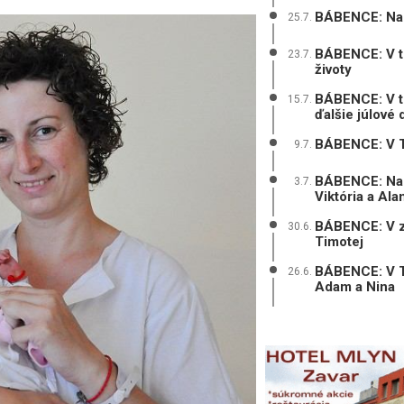
BÁBENCE: Na sv
25.7.
BÁBENCE: V tr
23.7.
životy
BÁBENCE: V tr
15.7.
ďalšie júlové 
BÁBENCE: V Tr
9.7.
BÁBENCE: Na 
3.7.
Viktória a Ala
BÁBENCE: V zá
30.6.
Timotej
BÁBENCE: V Trn
26.6.
Adam a Nina