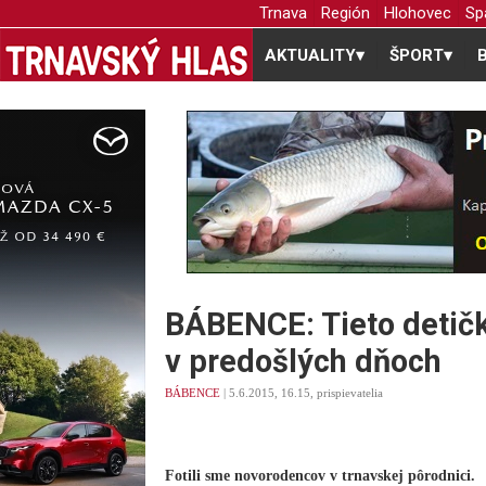
Trnava
Región
Hlohovec
Sp
AKTUALITY
▾
ŠPORT
▾
BÁBENCE: Tieto detičky
v predošlých dňoch
BÁBENCE
| 5.6.2015, 16.15, prispievatelia
Fotili sme novorodencov v trnavskej pôrodnici.