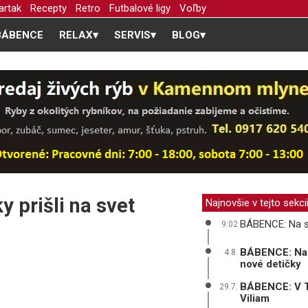
artak
Recepty
Retro
Futbalové ligy
Voľby
BÁBENCE
RELAX
▾
SERVIS
▾
BLOG
▾
 prišli na svet
Najnovšie v tejto sekci
BÁBENCE: Na sv
9:02
BÁBENCE: Na p
4.8.
nové detičky
BÁBENCE: V Tr
29.7.
Viliam