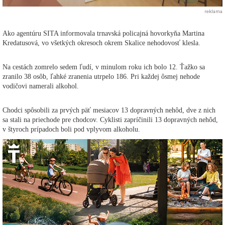
reklama
Ako agentúru SITA informovala trnavská policajná hovorkyňa Martina
Kredatusová, vo všetkých okresoch okrem Skalice nehodovosť klesla.
Na cestách zomrelo sedem ľudí, v minulom roku ich bolo 12. Ťažko sa
zranilo 38 osôb, ľahké zranenia utrpelo 186. Pri každej ôsmej nehode
vodičovi namerali alkohol.
Chodci spôsobili za prvých päť mesiacov 13 dopravných nehôd, dve z nich
sa stali na priechode pre chodcov. Cyklisti zapríčinili 13 dopravných nehôd,
v štyroch prípadoch boli pod vplyvom alkoholu.