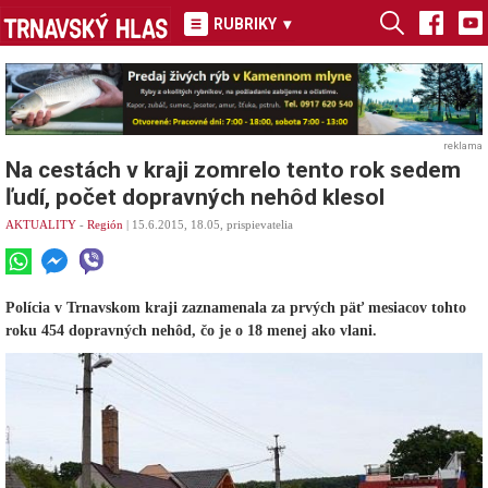
RUBRIKY
▾
reklama
Na cestách v kraji zomrelo tento rok sedem
ľudí, počet dopravných nehôd klesol
AKTUALITY
-
Región
| 15.6.2015, 18.05, prispievatelia
Polícia v Trnavskom kraji zaznamenala za prvých päť mesiacov tohto
roku 454 dopravných nehôd, čo je o 18 menej ako vlani.