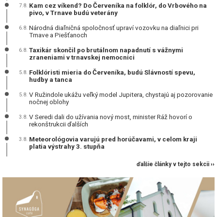
Kam cez víkend? Do Červeníka na folklór, do Vrbového na
7.8.
pivo, v Trnave budú veterány
Národná diaľničná spoločnosť upraví vozovku na diaľnici pri
6.8.
Trnave a Piešťanoch
Taxikár skončil po brutálnom napadnutí s vážnymi
6.8.
zraneniami v trnavskej nemocnici
Folklóristi mieria do Červeníka, budú Slávností spevu,
5.8.
hudby a tanca
V Ružindole ukážu veľký model Jupitera, chystajú aj pozorovanie
5.8.
nočnej oblohy
V Seredi dali do užívania nový most, minister Ráž hovorí o
3.8.
rekonštrukcii ďalších
Meteorológovia varujú pred horúčavami, v celom kraji
3.8.
platia výstrahy 3. stupňa
ďalšie články v tejto sekcii ››