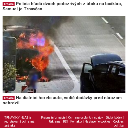
Polícia hľadá dvoch podozrivých z útoku na taxikára,
Trnava
Samuel je Trnavčan
Na diaľnici horelo auto, vodič dodávky pred nárazom
Trnava
nebrdzil
TRNAVSKÝ HLAS je
Právne informácie
|
Ochrana osobných údajov
|
Etický kódex
|
registrovaná ochranná
Reklama
|
RSS
|
Kontakty
|
Nastavenie cookies
|
Cookies
známka
politika