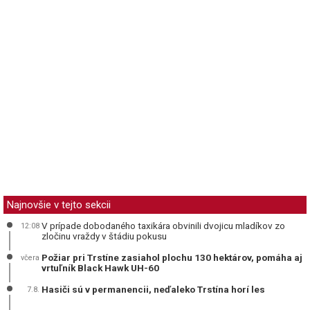
Najnovšie v tejto sekcii
V prípade dobodaného taxikára obvinili dvojicu mladíkov zo
12:08
zločinu vraždy v štádiu pokusu
Požiar pri Trstíne zasiahol plochu 130 hektárov, pomáha aj
včera
vrtuľník Black Hawk UH-60
Hasiči sú v permanencii, neďaleko Trstína horí les
7.8.