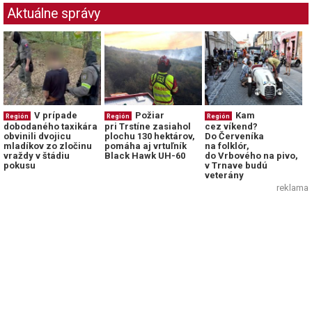
Aktuálne správy
V prípade
Požiar
Kam
Región
Región
Región
dobodaného taxikára
pri Trstíne zasiahol
cez víkend?
obvinili dvojicu
plochu 130 hektárov,
Do Červeníka
mladíkov zo zločinu
pomáha aj vrtuľník
na folklór,
vraždy v štádiu
Black Hawk UH-60
do Vrbového na pivo,
pokusu
v Trnave budú
veterány
reklama