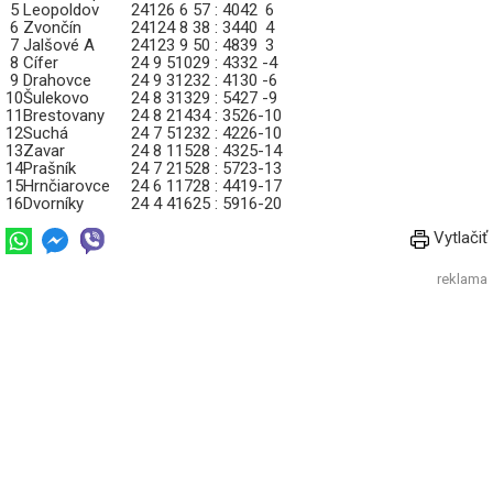
5
Leopoldov
24
12
6
6
57 : 40
42
6
6
Zvončín
24
12
4
8
38 : 34
40
4
7
Jalšové A
24
12
3
9
50 : 48
39
3
8
Cífer
24
9
5
10
29 : 43
32
-4
9
Drahovce
24
9
3
12
32 : 41
30
-6
10
Šulekovo
24
8
3
13
29 : 54
27
-9
11
Brestovany
24
8
2
14
34 : 35
26
-10
12
Suchá
24
7
5
12
32 : 42
26
-10
13
Zavar
24
8
1
15
28 : 43
25
-14
14
Prašník
24
7
2
15
28 : 57
23
-13
15
Hrnčiarovce
24
6
1
17
28 : 44
19
-17
16
Dvorníky
24
4
4
16
25 : 59
16
-20
Vytlačiť
reklama