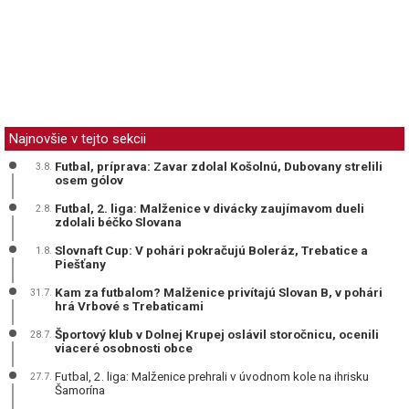
Najnovšie v tejto sekcii
Futbal, príprava: Zavar zdolal Košolnú, Dubovany strelili
3.8.
osem gólov
Futbal, 2. liga: Malženice v divácky zaujímavom dueli
2.8.
zdolali béčko Slovana
Slovnaft Cup: V pohári pokračujú Boleráz, Trebatice a
1.8.
Piešťany
Kam za futbalom? Malženice privítajú Slovan B, v pohári
31.7.
hrá Vrbové s Trebaticami
Športový klub v Dolnej Krupej oslávil storočnicu, ocenili
28.7.
viaceré osobnosti obce
Futbal, 2. liga: Malženice prehrali v úvodnom kole na ihrisku
27.7.
Šamorína