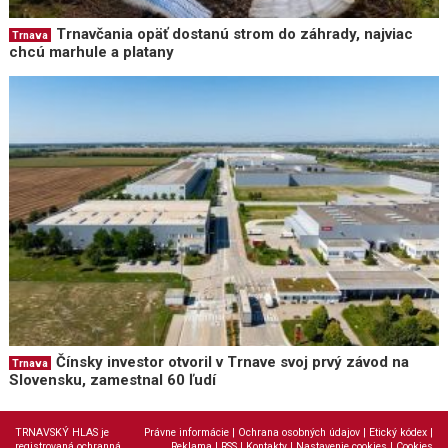
Trnavčania opäť dostanú strom do záhrady, najviac
Trnava
chcú marhule a platany
Čínsky investor otvoril v Trnave svoj prvý závod na
Trnava
Slovensku, zamestnal 60 ľudí
TRNAVSKÝ HLAS je
Právne informácie
|
Ochrana osobných údajov
|
Etický kódex
|
registrovaná ochranná
Reklama
|
RSS
|
Kontakty
|
Nastavenie cookies
|
Cookies