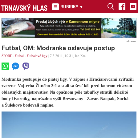
RUBRIKY
▾
reklama
Futbal, OM: Modranka oslavuje postup
ŠPORT
-
Futbal
-
Futbalové ligy
| 7.5.2011, 19.31, Ján Král
Modranka postupuje do piatej ligy. V zápase s Hrnčiarovcami zvíťazili
zverenci Vojtecha Žitného 2:1 a stali sa šesť kôl pred koncom víťazom
oblastných majstrovstiev. Na opačnom póle tabuľky stratili dôležité
body Dvorníky, naprázdno vyšli Brestovany i Zavar. Naopak, Suchá
a Šulekovo bodovali naplno.