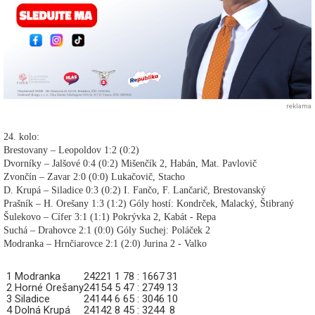
reklama
24. kolo:
Brestovany – Leopoldov 1:2 (0:2)
Dvorníky – Jalšové 0:4 (0:2) Mišenčík 2, Habán, Mat. Pavlovič
Zvončín – Zavar 2:0 (0:0) Lukačovič, Stacho
D. Krupá – Siladice 0:3 (0:2) I. Fančo, F. Lančarič, Brestovanský
Prašník – H. Orešany 1:3 (1:2) Góly hostí: Kondrček, Malacký, Štibraný
Šulekovo – Cífer 3:1 (1:1) Pokrývka 2, Kabát - Repa
Suchá – Drahovce 2:1 (0:0) Góly Suchej: Poláček 2
Modranka – Hrnčiarovce 2:1 (2:0) Jurina 2 - Valko
1
Modranka
24
22
1
1
78 : 16
67
31
2
Horné Orešany
24
15
4
5
47 : 27
49
13
3
Siladice
24
14
4
6
65 : 30
46
10
4
Dolná Krupá
24
14
2
8
45 : 32
44
8