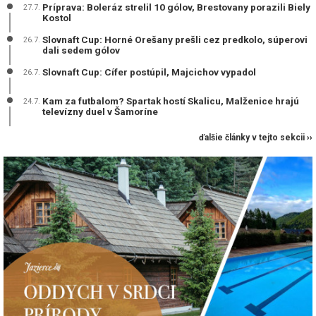
Príprava: Boleráz strelil 10 gólov, Brestovany porazili Biely
27.7.
Kostol
Slovnaft Cup: Horné Orešany prešli cez predkolo, súperovi
26.7.
dali sedem gólov
Slovnaft Cup: Cífer postúpil, Majcichov vypadol
26.7.
Kam za futbalom? Spartak hostí Skalicu, Malženice hrajú
24.7.
televízny duel v Šamoríne
ďalšie články v tejto sekcii ››