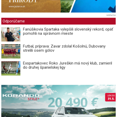
reklama
Odporúčame
Fanúšikovia Spartaka vylepšili slovenský rekord, opäť
pomohli na správnom mieste
Futbal, príprava: Zavar zdolal Košolnú, Dubovany
strelili osem gólov
Exspartakovec Roko Jureškin má nový klub, zamieril
do druhej španielskej ligy