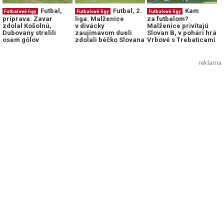
Futbal,
Futbal, 2.
Kam
Futbalové ligy
Futbalové ligy
Futbalové ligy
príprava: Zavar
liga: Malženice
za futbalom?
zdolal Košolnú,
v divácky
Malženice privítajú
Dubovany strelili
zaujímavom dueli
Slovan B, v pohári hrá
osem gólov
zdolali béčko Slovana
Vrbové s Trebaticami
reklama