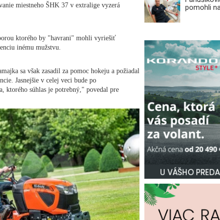
rvanie miestneho ŠHK 37 v extralige vyzerá
pomohli n
porou ktorého by "havrani" mohli vyriešiť
cenciu inému mužstvu.
Tamajka sa však zasadil za pomoc hokeju a požiadal
ncie. Jasnejšie v celej veci bude po
 ktorého súhlas je potrebný," povedal pre