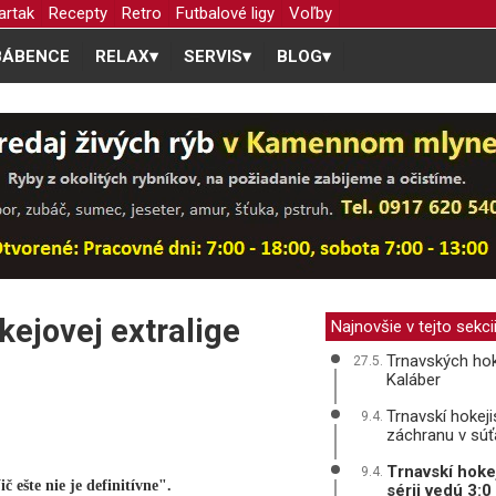
artak
Recepty
Retro
Futbalové ligy
Voľby
BÁBENCE
RELAX
▾
SERVIS
▾
BLOG
▾
kejovej extralige
Najnovšie v tejto sekci
Trnavských hok
27.5.
Kaláber
Trnavskí hokejis
9.4.
záchranu v súť
Trnavskí hokej
9.4.
 ešte nie je definitívne".
sérii vedú 3: