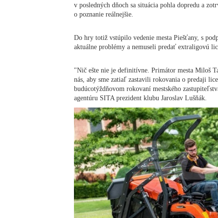
v posledných dňoch sa situácia pohla dopredu a zot
o poznanie reálnejšie.
Do hry totiž vstúpilo vedenie mesta Piešťany, s pod
aktuálne problémy a nemuseli predať extraligovú li
"Nič ešte nie je definitívne. Primátor mesta Miloš 
nás, aby sme zatiaľ zastavili rokovania o predaji lice
budúcotýždňovom rokovaní mestského zastupiteľstva,
agentúru SITA prezident klubu Jaroslav Lušňák.