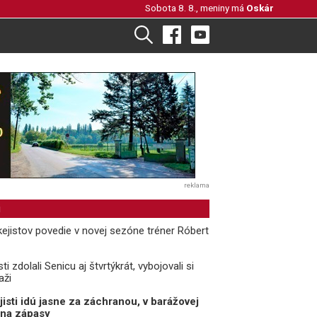
Sobota 8. 8., meniny má
Oskár
reklama
i
ejistov povedie v novej sezóne tréner Róbert
ti zdolali Senicu aj štvrtýkrát, vybojovali si
aži
isti idú jasne za záchranou, v barážovej
0 na zápasy