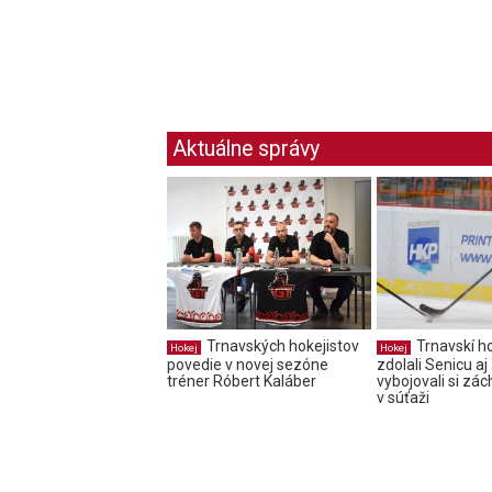
Aktuálne správy
Trnavských hokejistov
Trnavskí ho
Hokej
Hokej
povedie v novej sezóne
zdolali Senicu aj 
tréner Róbert Kaláber
vybojovali si zá
v súťaži