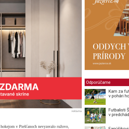
Odporúčame
Kam za fut
v pohári ho
Futbalisti
reklama
v predchá
 hokejom v Piešťanoch nevyzeralo ružovo,
Fanúšikovi