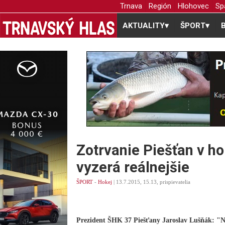
Trnava
Región
Hlohovec
Sp
AKTUALITY
▾
ŠPORT
▾
Zotrvanie Piešťan v ho
vyzerá reálnejšie
ŠPORT
-
Hokej
| 13.7.2015, 15.13, prispievatelia
Prezident ŠHK 37 Piešťany Jaroslav Lušňák: "Nič