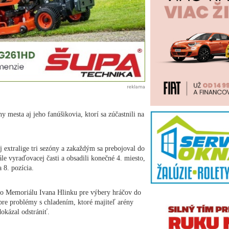
reklama
 mesta aj jeho fanúšikovia, ktorí sa zúčastnili na
 extralige tri sezóny a zakaždým sa prebojoval do
ále vyraďovacej časti a obsadili konečné 4. miesto,
 8. pozícia.
eho Memoriálu Ivana Hlinku pre výbery hráčov do
pre problémy s chladením, ktoré majiteľ arény
okázal odstrániť.