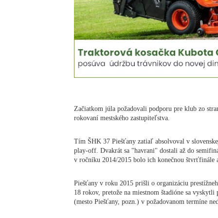
Začiatkom júla požadovali podporu pre klub zo strany
rokovaní mestského zastupiteľstva.
Tím ŠHK 37 Piešťany zatiaľ absolvoval v slovenskej
play-off. Dvakrát sa "havrani" dostali až do semifin
v ročníku 2014/2015 bolo ich konečnou štvrťfinále a
Piešťany v roku 2015 prišli o organizáciu prestížn
18 rokov, pretože na miestnom štadióne sa vyskytli 
(mesto Piešťany, pozn.) v požadovanom termíne ned