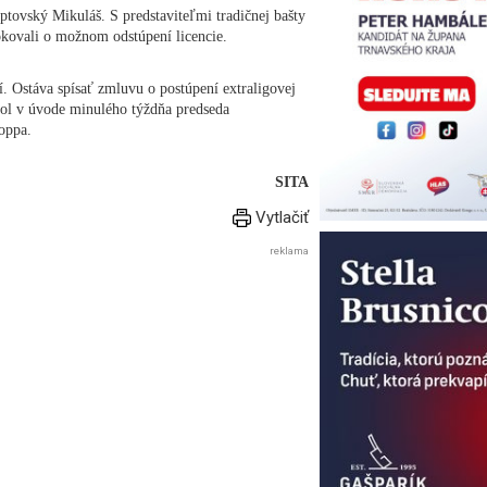
ptovský Mikuláš. S predstaviteľmi tradičnej bašty
kovali o možnom odstúpení licencie.
í. Ostáva spísať zmluvu o postúpení extraligovej
edol v úvode minulého týždňa predseda
oppa.
SITA
Vytlačiť
reklama