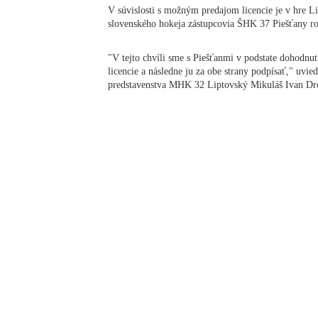
V súvislosti s možným predajom licencie je v hre Li
slovenského hokeja zástupcovia ŠHK 37 Piešťany ro
"V tejto chvíli sme s Piešťanmi v podstate dohodnut
licencie a následne ju za obe strany podpísať," uvi
predstavenstva MHK 32 Liptovský Mikuláš Ivan Dr