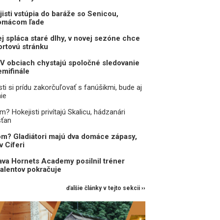
jisti vstúpia do baráže so Senicou,
domácom ľade
j spláca staré dlhy, v novej sezóne chce
rtovú stránku
V obciach chystajú spoločné sledovanie
mifinále
sti si prídu zakorčuľovať s fanúšikmi, bude aj
ie
 Hokejisti privítajú Skalicu, hádzanári
šťan
m? Gladiátori majú dva domáce zápasy,
v Cíferi
va Hornets Academy posilnil tréner
talentov pokračuje
ďalšie články v tejto sekcii ››