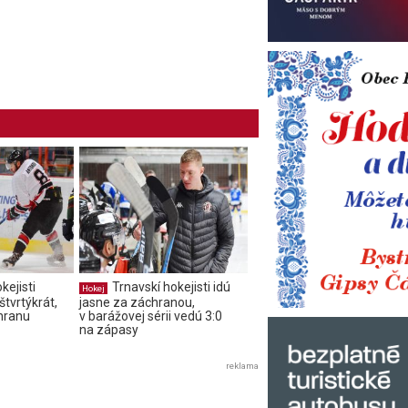
kejisti
Trnavskí hokejisti idú
Hokej
štvrtýkrát,
jasne za záchranou,
chranu
v barážovej sérii vedú 3:0
na zápasy
reklama