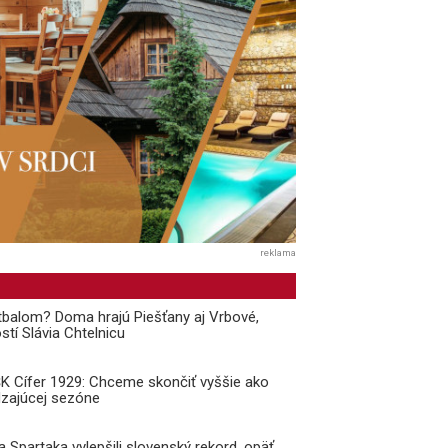
reklama
balom? Doma hrajú Piešťany aj Vrbové,
stí Slávia Chtelnicu
 ŠK Cífer 1929: Chceme skončiť vyššie ako
dzajúcej sezóne
a Spartaka vylepšili slovenský rekord, opäť