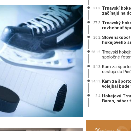
Trnavskí hoke
31.3.
začínajú na 
Trnavský hoke
27.2.
rozbehnúť špo
Slovenskooo! 
20.2.
hokejového se
Trnavskí hokeji
28.12.
spoločné foten
Kam za športom?
5.12.
cestujú do Pie
Kam za športo
14.11.
volejbal bude 
Hokejovú Trna
2.4.
Baran, nábor 