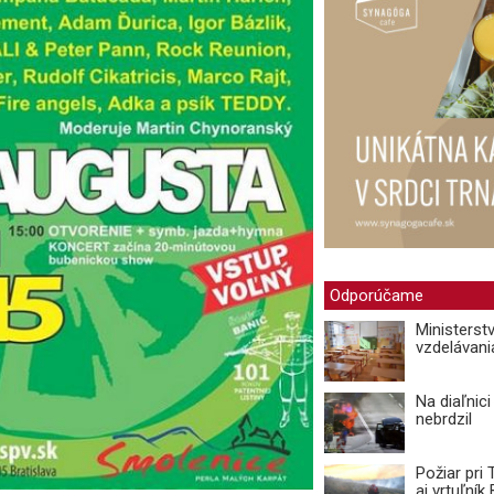
Odporúčame
Ministerst
vzdelávani
Na diaľnic
nebrdzil
Požiar pri
aj vrtuľní