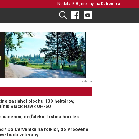
Nedeľa 9. 8., meniny má
Ľubomíra
reklama
i
tíne zasiahol plochu 130 hektárov,
uľník Black Hawk UH-60
rmanencii, neďaleko Trstína horí les
d? Do Červeníka na folklór, do Vrbového
nave budú veterány