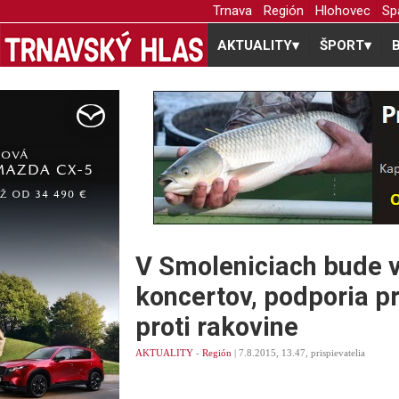
Trnava
Región
Hlohovec
Sp
AKTUALITY
▾
ŠPORT
▾
V Smoleniciach bude v
koncertov, podporia p
proti rakovine
AKTUALITY
-
Región
| 7.8.2015, 13.47, prispievatelia