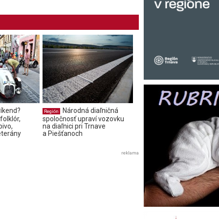
íkend?
Národná diaľničná
Región
olklór,
spoločnosť upraví vozovku
pivo,
na diaľnici pri Trnave
eterány
a Piešťanoch
reklama