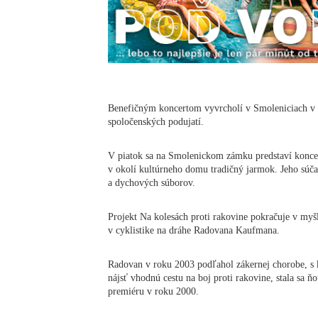
Benefičným koncertom vyvrcholí v Smoleniciach v 
spoločenských podujatí.
V piatok sa na Smolenickom zámku predstaví koncer
v okolí kultúrneho domu tradičný jarmok. Jeho súča
a dychových súborov.
Projekt Na kolesách proti rakovine pokračuje v myš
v cyklistike na dráhe Radovana Kaufmana.
Radovan v roku 2003 podľahol zákernej chorobe, s 
nájsť vhodnú cestu na boj proti rakovine, stala sa 
premiéru v roku 2000.