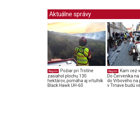
Aktuálne správy
Požiar pri Trstíne
Kam cez v
Región
Región
zasiahol plochu 130
Do Červeníka na f
hektárov, pomáha aj vrtuľník
do Vrbového na 
Black Hawk UH-60
v Trnave budú v