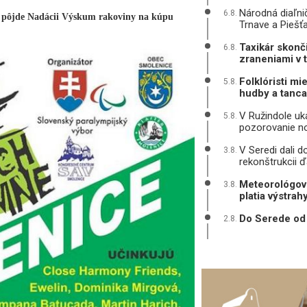
Národná diaľni
6.8.
ok pôjde Nadácii Výskum rakoviny na kúpu
Trnave a Piešť
Taxikár skonč
6.8.
zraneniami v 
Folklóristi mi
5.8.
hudby a tanca
V Ružindole uká
5.8.
pozorovanie n
V Seredi dali d
3.8.
rekonštrukcii ď
Meteorológovi
3.8.
platia výstrah
Do Serede od 
2.8.