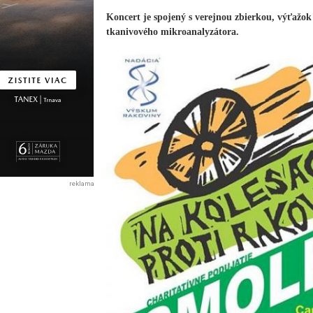
Koncert je spojený s verejnou zbierkou, výťaž
tkanivového mikroanalyzátora.
reklama