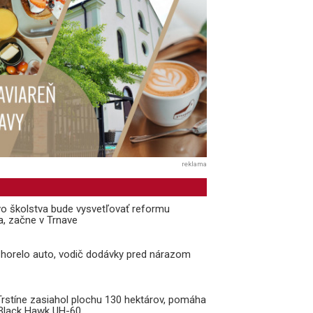
reklama
vo školstva bude vysvetľovať reformu
a, začne v Trnave
i horelo auto, vodič dodávky pred nárazom
 Trstíne zasiahol plochu 130 hektárov, pomáha
k Black Hawk UH-60