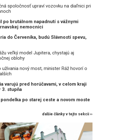
čná spoločnosť upraví vozovku na diaľnici pri
anoch
il po brutálnom napadnutí s vážnymi
trnavskej nemocnici
eria do Červeníka, budú Slávností spevu,
žu veľký model Jupitera, chystajú aj
očnej oblohy
o užívania nový most, minister Ráž hovorí o
alších
a varujú pred horúčavami, v celom kraji
y 3. stupňa
pondelka po starej ceste a novom moste
ďalšie články v tejto sekcii ››