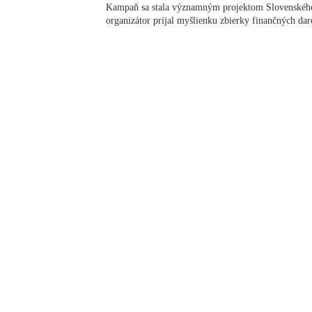
Kampaň sa stala významným projektom Slovenského
organizátor prijal myšlienku zbierky finančných daro