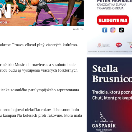
reklama
okrese Trnava víkend plný viacerých kultúrno-
tné trio Musica Tirnaviensis a v sobotu bude
sťou budú aj vystúpenia viacerých folklórnych
lienke zosnulého paralympijského reprezentanta
ktorou bojoval niekoľko rokov. Jeho snom bolo
ňou kampaň Na kolesách proti rakovine, ktorá mala