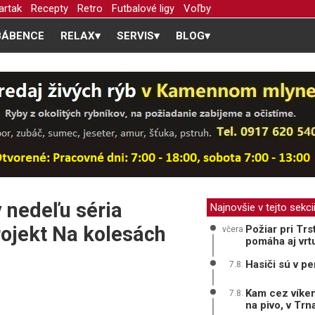
artak
Recepty
Retro
Futbalové ligy
Voľby
BÁBENCE
RELAX
▾
SERVIS
▾
BLOG
▾
 nedeľu séria
Najnovšie v tejto sekci
rojekt Na kolesách
Požiar pri Trs
včera
pomáha aj vrt
Hasiči sú v pe
7.8.
Kam cez víken
7.8.
na pivo, v Tr