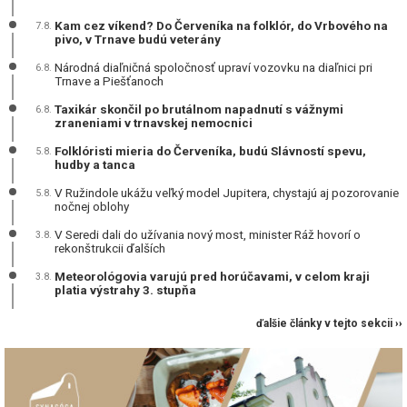
Kam cez víkend? Do Červeníka na folklór, do Vrbového na
7.8.
pivo, v Trnave budú veterány
Národná diaľničná spoločnosť upraví vozovku na diaľnici pri
6.8.
Trnave a Piešťanoch
Taxikár skončil po brutálnom napadnutí s vážnymi
6.8.
zraneniami v trnavskej nemocnici
Folklóristi mieria do Červeníka, budú Slávností spevu,
5.8.
hudby a tanca
V Ružindole ukážu veľký model Jupitera, chystajú aj pozorovanie
5.8.
nočnej oblohy
V Seredi dali do užívania nový most, minister Ráž hovorí o
3.8.
rekonštrukcii ďalších
Meteorológovia varujú pred horúčavami, v celom kraji
3.8.
platia výstrahy 3. stupňa
ďalšie články v tejto sekcii ››