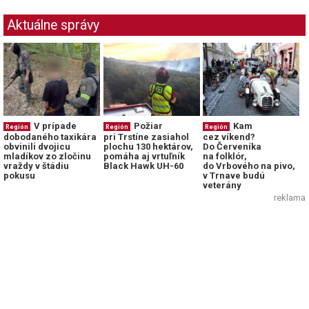
Aktuálne správy
V prípade
Požiar
Kam
Región
Región
Región
dobodaného taxikára
pri Trstíne zasiahol
cez víkend?
obvinili dvojicu
plochu 130 hektárov,
Do Červeníka
mladíkov zo zločinu
pomáha aj vrtuľník
na folklór,
vraždy v štádiu
Black Hawk UH-60
do Vrbového na pivo,
pokusu
v Trnave budú
veterány
reklama