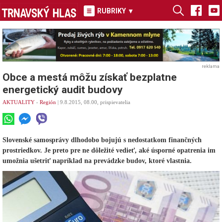
RUBRIKY
▾
reklama
Obce a mestá môžu získať bezplatne
energetický audit budovy
AKTUALITY
-
Región
| 9.8.2015, 08.00, prispievatelia
Slovenské samosprávy dlhodobo bojujú s nedostatkom finančných
prostriedkov. Je preto pre ne dôležité vedieť, aké úsporné opatrenia im
umožnia ušetriť napríklad na prevádzke budov, ktoré vlastnia.