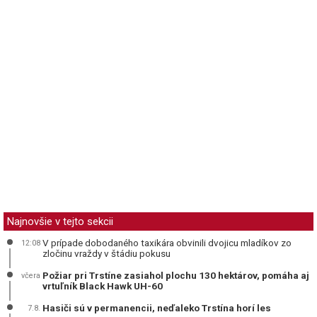
Najnovšie v tejto sekcii
V prípade dobodaného taxikára obvinili dvojicu mladíkov zo
12:08
zločinu vraždy v štádiu pokusu
Požiar pri Trstíne zasiahol plochu 130 hektárov, pomáha aj
včera
vrtuľník Black Hawk UH-60
Hasiči sú v permanencii, neďaleko Trstína horí les
7.8.