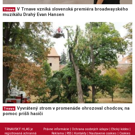
V Trnave vzniká slovenská premiéra broadwayského
Trnava
muzikálu Drahý Evan Hansen
Vyvrátený strom v promenáde ohrozoval chodcov, na
Trnava
pomoc prišli hasiči
TRNAVSKÝ HLAS je
Právne informácie
|
Ochrana osobných údajov
|
Etický kódex
|
registrovaná ochranná
Reklama
|
RSS
|
Kontakty
|
Nastavenie cookies
|
Cookies