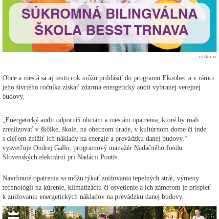
reklama
Obce a mestá sa aj tento rok môžu prihlásiť do programu Ekoobec a v rámci
jeho štvrtého ročníka získať zdarma energetický audit vybranej verejnej
budovy.
„Energetický audit odporučí obciam a mestám opatrenia, ktoré by mali
zrealizovať v škôlke, škole, na obecnom úrade, v kultúrnom dome či inde
s cieľom znížiť ich náklady na energie a prevádzku danej budovy,“
vysvetľuje Ondrej Gallo, programový manažér Nadačného fondu
Slovenských elektrární pri Nadácii Pontis.
Navrhnuté opatrenia sa môžu týkať znižovania tepelných strát, výmeny
technológií na kúrenie, klimatizáciu či osvetlenie a ich zámerom je prispieť
k znižovaniu energetických nákladov na prevádzku danej budovy.