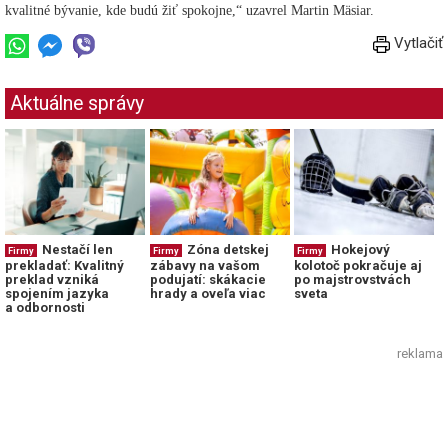
kvalitné bývanie, kde budú žiť spokojne,“ uzavrel Martin Mäsiar.
Vytlačiť
Aktuálne správy
Nestačí len
Zóna detskej
Hokejový
Firmy
Firmy
Firmy
prekladať: Kvalitný
zábavy na vašom
kolotoč pokračuje aj
preklad vzniká
podujatí: skákacie
po majstrovstvách
spojením jazyka
hrady a oveľa viac
sveta
a odbornosti
reklama