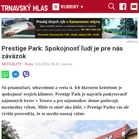
RUBRIKY
▾
reklama
Prestige Park: Spokojnosť ľudí je pre nás
záväzok
AKTUALITY
-
Firmy
| 6.9.2016, 08.30, inzercia
Sú priamočiari, sebavedomí a veria si. Ich hlavným kritériom je
spokojnosť svojich klientov. Prestige Park je najväčší poskytovateľ
nájomných bytov v Trnave a pre nájomníkov denne podávajú
maximálny výkon. Môže to znieť ako klišé, v Prestige Parku vás ale
rýchlo presvedčia, že to myslia naozaj vážne.