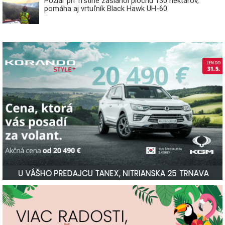
Požiar pri Trstíne zasiahol plochu 130 hektárov,
pomáha aj vrtuľník Black Hawk UH-60