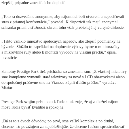
zlepšiť, prípadne zmeniť alebo doplniť.
„Toto sa dozvedáme anonymne, aby nájomníci boli otvorení a nepociťovali
stres z priamej konfrontácie,“ povedal. K dispozícii tak majú anonymnú
schránku prianí a sťažností, okrem toho však prebiehajú aj verejné diskusie.
„Takto vzniklo množstvo spoločných nápadov, ako zlepšiť podmienky na
bývanie. Slúžilo to napríklad na doplnenie výbavy bytov o minimrazáky
a mikrovlnné rúry alebo k montáži vývodov na vlastnú práčku,“ opísal
investície.
Samotný Prestige Park tiež prichádza so zmenami sám. „Z vlastnej iniciatívy
sme kompletne vymenili staré televízory za nové s LCD obrazovkami alebo
do spoločnej práčovne sme na Vianoce kúpili ďalšiu práčku,“ vyratúva
Mäsiar.
Prestige Park svojim prístupom k ľuďom ukazuje, že aj za bežný nájom
môžu ľudia bývať kvalitne a spokojne.
„Dá sa to z dvoch dôvodov, po prvé, sme veľký komplex a po druhé,
chceme. To považujem za najdôležitejšie, že chceme ľuďom sprostredkovať