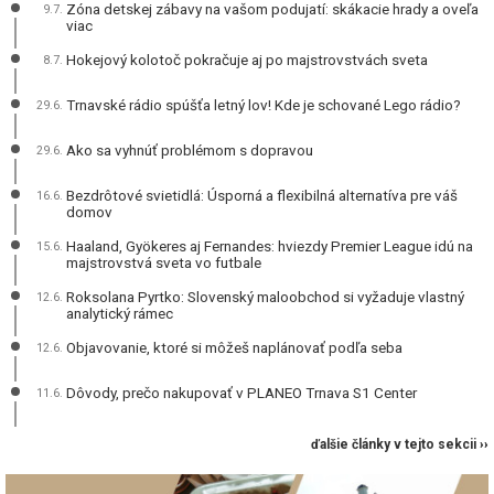
Zóna detskej zábavy na vašom podujatí: skákacie hrady a oveľa
9.7.
viac
Hokejový kolotoč pokračuje aj po majstrovstvách sveta
8.7.
Trnavské rádio spúšťa letný lov! Kde je schované Lego rádio?
29.6.
Ako sa vyhnúť problémom s dopravou
29.6.
Bezdrôtové svietidlá: Úsporná a flexibilná alternatíva pre váš
16.6.
domov
Haaland, Gyökeres aj Fernandes: hviezdy Premier League idú na
15.6.
majstrovstvá sveta vo futbale
Roksolana Pyrtko: Slovenský maloobchod si vyžaduje vlastný
12.6.
analytický rámec
Objavovanie, ktoré si môžeš naplánovať podľa seba
12.6.
Dôvody, prečo nakupovať v PLANEO Trnava S1 Center
11.6.
ďalšie články v tejto sekcii ››