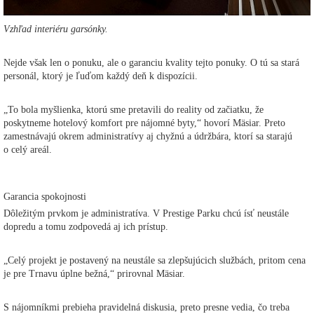
Vzhľad interiéru garsónky.
Nejde však len o ponuku, ale o garanciu kvality tejto ponuky. O tú sa stará
personál, ktorý je ľuďom každý deň k dispozícii.
„To bola myšlienka, ktorú sme pretavili do reality od začiatku, že
poskytneme hotelový komfort pre nájomné byty,“ hovorí Mäsiar. Preto
zamestnávajú okrem administratívy aj chyžnú a údržbára, ktorí sa starajú
o celý areál.
Garancia spokojnosti
Dôležitým prvkom je administratíva. V Prestige Parku chcú ísť neustále
dopredu a tomu zodpovedá aj ich prístup.
„Celý projekt je postavený na neustále sa zlepšujúcich službách, pritom cena
je pre Trnavu úplne bežná,“ prirovnal Mäsiar.
S nájomníkmi prebieha pravidelná diskusia, preto presne vedia, čo treba