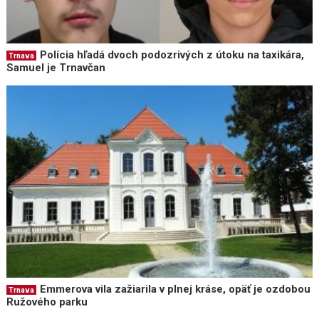
Polícia hľadá dvoch podozrivých z útoku na taxikára,
Trnava
Samuel je Trnavčan
Emmerova vila zažiarila v plnej kráse, opäť je ozdobou
Trnava
Ružového parku