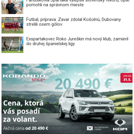
Fanúšikovia Spartaka vylepšili slovenský rekord, opäť
pomohli na správnom mieste
Futbal, príprava: Zavar zdolal Košolnú, Dubovany
strelili osem gólov
Exspartakovec Roko Jureškin má nový klub, zamieril
do druhej španielskej ligy