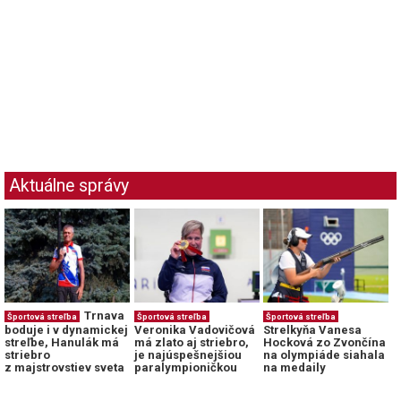
Aktuálne správy
Trnava
Športová streľba
Športová streľba
Športová streľba
boduje i v dynamickej
Veronika Vadovičová
Strelkyňa Vanesa
streľbe, Hanulák má
má zlato aj striebro,
Hocková zo Zvončína
striebro
je najúspešnejšiou
na olympiáde siahala
z majstrovstiev sveta
paralympioničkou
na medaily