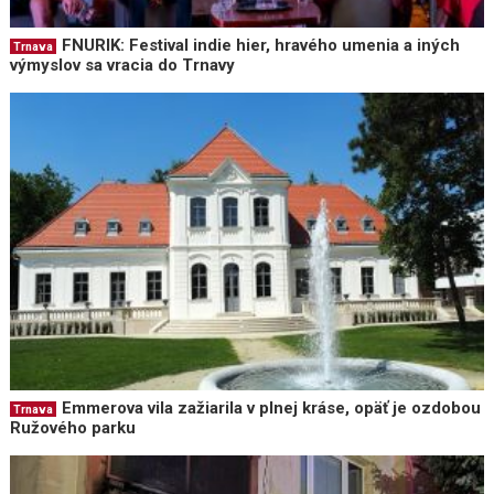
FNURIK: Festival indie hier, hravého umenia a iných
Trnava
výmyslov sa vracia do Trnavy
Emmerova vila zažiarila v plnej kráse, opäť je ozdobou
Trnava
Ružového parku