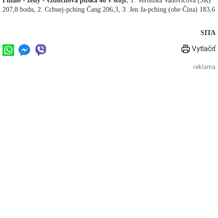
Finále - ženy - vzduchová puška 40 v stoji:
1. Veronika Vadovičová (SR)
207,8 bodu, 2. Cchuej-pching Čang 206,3, 3. Jen Ja-pching (obe Čína) 183,6
SITA
Vytlačiť
reklama