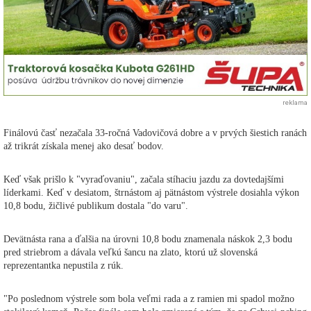
reklama
Finálovú časť nezačala 33-ročná Vadovičová dobre a v prvých šiestich ranách
až trikrát získala menej ako desať bodov.
Keď však prišlo k "vyraďovaniu", začala stíhaciu jazdu za dovtedajšími
líderkami. Keď v desiatom, štrnástom aj pätnástom výstrele dosiahla výkon
10,8 bodu, žičlivé publikum dostala "do varu".
Devätnásta rana a ďalšia na úrovni 10,8 bodu znamenala náskok 2,3 bodu
pred striebrom a dávala veľkú šancu na zlato, ktorú už slovenská
reprezentantka nepustila z rúk.
"Po poslednom výstrele som bola veľmi rada a z ramien mi spadol možno