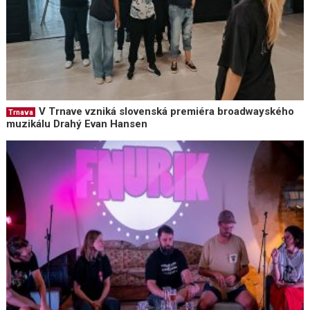
V Trnave vzniká slovenská premiéra broadwayského
Trnava
muzikálu Drahý Evan Hansen