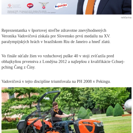
reklama
Reprezentantka v športovej streľbe zdravotne znevýhodnených
Veronika Vadovičová získala pre Slovensko prvú medailu na XV.
paralympijských hrách v brazílskom Riu de Janeiro a hneď zlatú.
Vo finále súťaže žien vo vzduchovej puške 40 v stoji zvíťazila pred
obhajkyňou prvenstva z Londýna 2012 a najlepšou z kvalifikácie Cchuej-
pching Čang z Číny.
Vadovičová v tejto disciplíne triumfovala na PH 2008 v Pekingu.