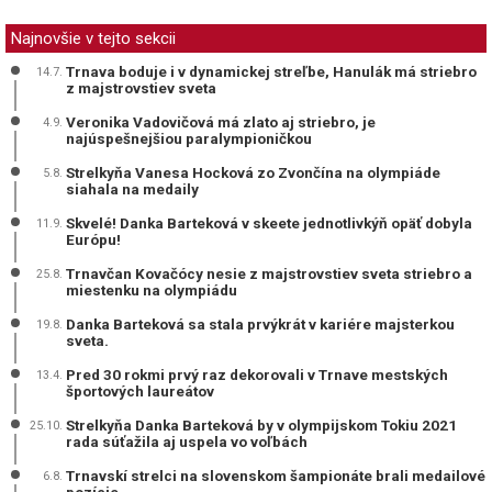
Najnovšie v tejto sekcii
Trnava boduje i v dynamickej streľbe, Hanulák má striebro
14.7.
z majstrovstiev sveta
Veronika Vadovičová má zlato aj striebro, je
4.9.
najúspešnejšiou paralympioničkou
Strelkyňa Vanesa Hocková zo Zvončína na olympiáde
5.8.
siahala na medaily
Skvelé! Danka Barteková v skeete jednotlivkýň opäť dobyla
11.9.
Európu!
Trnavčan Kovačócy nesie z majstrovstiev sveta striebro a
25.8.
miestenku na olympiádu
Danka Barteková sa stala prvýkrát v kariére majsterkou
19.8.
sveta.
Pred 30 rokmi prvý raz dekorovali v Trnave mestských
13.4.
športových laureátov
Strelkyňa Danka Barteková by v olympijskom Tokiu 2021
25.10.
rada súťažila aj uspela vo voľbách
Trnavskí strelci na slovenskom šampionáte brali medailové
6.8.