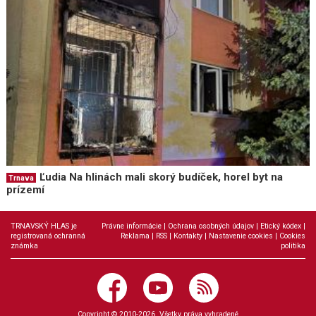
Ľudia Na hlinách mali skorý budíček, horel byt na
Trnava
prízemí
TRNAVSKÝ HLAS je
Právne informácie
|
Ochrana osobných údajov
|
Etický kódex
|
registrovaná ochranná
Reklama
|
RSS
|
Kontakty
|
Nastavenie cookies
|
Cookies
známka
politika
Copyright © 2010-2026. Všetky práva vyhradené