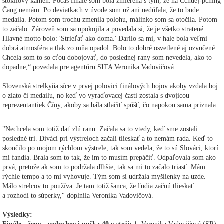
stokilový kameň. Počas finále som bola zmierená s tým, že na Cchuej-pching
Čang nemám. Po deviatkach v úvode som už ani nedúfala, že to bude
medaila. Potom som trochu zmenila polohu, málinko som sa otočila. Potom
to začalo. Zároveň som sa upokojila a povedala si, že je všetko stratené.
Hlavné motto bolo: 'Strieľať ako doma.' Darilo sa mi, v hale bola veľmi
dobrá atmosféra a tlak zo mňa opadol. Bolo to dobré osvetlené aj ozvučené.
Chcela som to so cťou dobojovať, do poslednej rany som nevedela, ako to
dopadne,“ povedala pre agentúru SITA Veronika Vadovičová.
Slovenská strelkyňa síce v prvej polovici finálových bojov akoby vzdala boj
o zlato či medailu, no keď vo vyraďovacej časti zostala s dvojicou
reprezentantiek Číny, akoby sa bála stlačiť spúšť, čo napokon sama priznala.
"Nechcela som totiž dať zlú ranu. Začala sa to vtedy, keď sme zostali
posledné tri. Diváci pri výstreloch začali tlieskať a to nemám rada. Keď to
skončilo po mojom rýchlom výstrele, tak som vedela, že to sú Slováci, ktorí
mi fandia. Brala som to tak, že im to musím prepáčiť. Odpaľovala som ako
prvá, pretože ak som to podržala dlhšie, tak sa mi to začalo triasť. Mám
rýchle tempo a to mi vyhovuje. Tým som si udržala myšlienky na uzde.
Málo strelcov to používa. Je tam totiž šanca, že ľudia začnú tlieskať
a rozhodí to súperky," doplnila Veronika Vadovičová.
Výsledky: