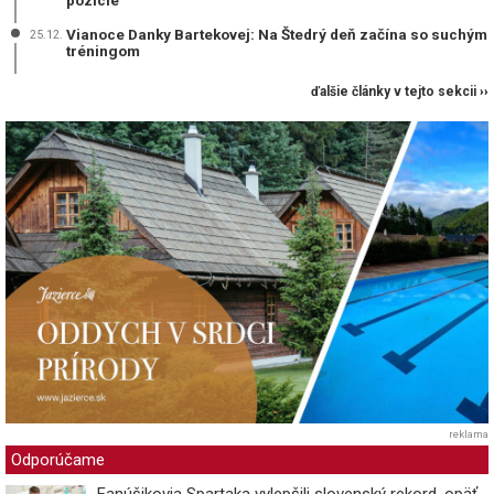
pozície
Vianoce Danky Bartekovej: Na Štedrý deň začína so suchým
25.12.
tréningom
ďalšie články v tejto sekcii ››
reklama
Odporúčame