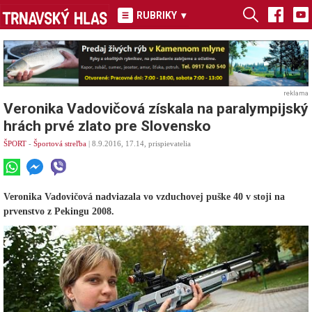
RUBRIKY
▾
reklama
Veronika Vadovičová získala na paralympijský
hrách prvé zlato pre Slovensko
ŠPORT
-
Športová streľba
| 8.9.2016, 17.14, prispievatelia
Veronika Vadovičová nadviazala vo vzduchovej puške 40 v stoji na
prvenstvo z Pekingu 2008.