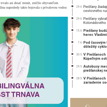
é trvalo asi desať minút, zničilo obyvateľom
Piešťany žiada
29.6.
edina naposledy takto bojovala s prívalovou vodou
cestovného ru
Piešťany vybral
29.6.
Kolonádového
Piešťany budú
15.6.
herec Vladimí
Pod časovým tl
7.6.
dôležitý cykl
V Piešťanoch 
30.5.
Kúpeľným ost
Autobusy mest
29.5.
piešťanskej 
V Piešťanoch 
28.5.
zariadenie so