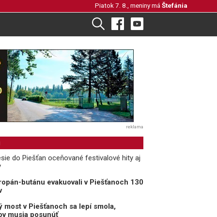
Piatok 7. 8., meniny má
Štefánia
reklama
i
sie do Piešťan oceňované festivalové hity aj
y
opán-butánu evakuovali v Piešťanoch 130
v
 most v Piešťanoch sa lepí smola,
rov musia posunúť