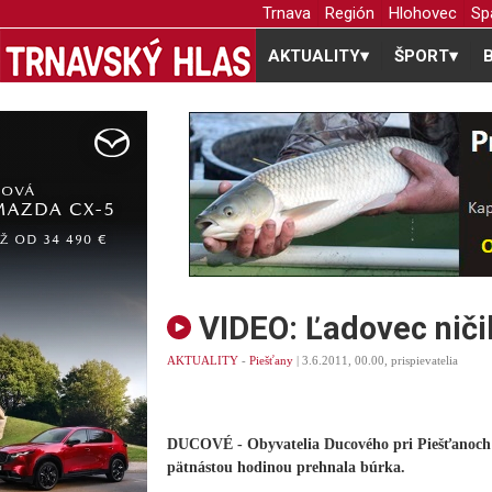
Trnava
Región
Hlohovec
Sp
AKTUALITY
▾
ŠPORT
▾
VIDEO: Ľadovec niči
AKTUALITY
-
Piešťany
| 3.6.2011, 00.00, prispievatelia
DUCOVÉ - Obyvatelia Ducového pri Piešťanoch m
pätnástou hodinou prehnala búrka.