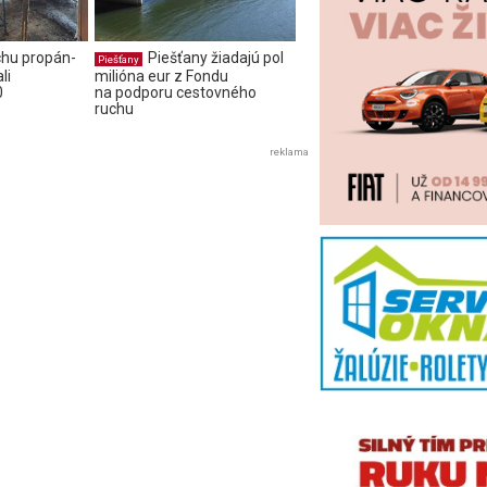
chu propán-
Piešťany žiadajú pol
Piešťany
li
milióna eur z Fondu
0
na podporu cestovného
ruchu
reklama