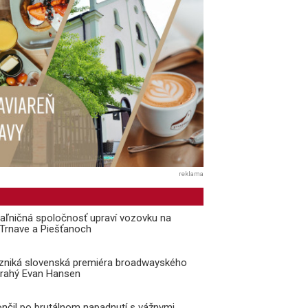
reklama
aľničná spoločnosť upraví vozovku na
i Trnave a Piešťanoch
vzniká slovenská premiéra broadwayského
Drahý Evan Hansen
ončil po brutálnom napadnutí s vážnymi