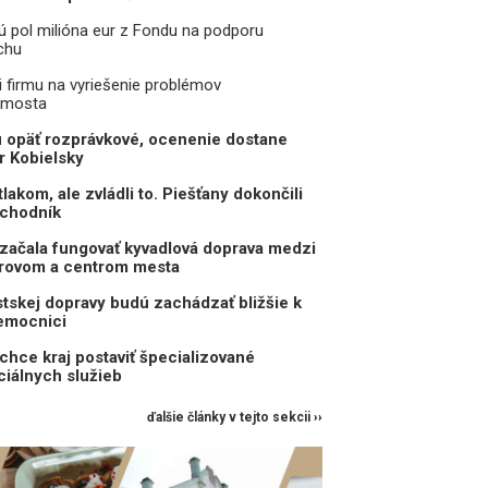
jú pol milióna eur z Fondu na podporu
chu
i firmu na vyriešenie problémov
 mosta
 opäť rozprávkové, ocenenie dostane
r Kobielsky
akom, ale zvládli to. Piešťany dokončili
ochodník
začala fungovať kyvadlová doprava medzi
rovom a centrom mesta
skej dopravy budú zachádzať bližšie k
nemocnici
chce kraj postaviť špecializované
ciálnych služieb
ďalšie články v tejto sekcii ››