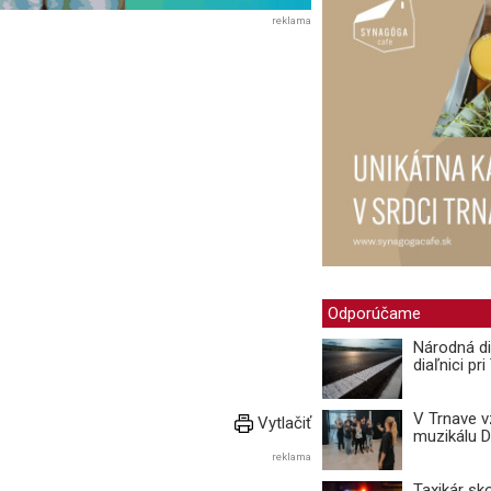
reklama
Odporúčame
Národná di
diaľnici pr
V Trnave 
Vytlačiť
muzikálu 
reklama
Taxikár sk