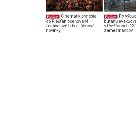
Cinematik prinesie
Po výbu
Piešťany
Piešťany
do Piešťan oceňované
butánu evakuova
festivalové hity aj filmové
v Piešťanoch 13
novinky
zamestnancov