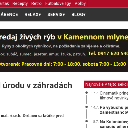
artak
Recepty
Retro
Futbalové ligy
Voľby
BÁBENCE
RELAX
▾
SERVIS
▾
BLOG
▾
l úrodu v záhradách
Najnovšie v tejto sekci
Cinematik prine
17.7.
filmové novink
Po výbuchu pr
14.7.
zamestnanco
ali strach. Dedinou sa krátko pred
Na Kolonádový
8.7.
sanáciu pilie