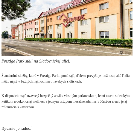
Prestige Park sídli na Sladovníckej ulici.
Štandardné služby, ktoré v Prestige Parku ponúkajú, ďaleko prevyšuje možnosti, aké ľudia
môžu nájsť v bežných nájmoch na trnavských sídliskách.
K dispozícii majú uzavretý bezpečný areál s vlastným parkoviskom, letnú terasu s detským
kútikom a dokonca aj wellness s jedným vstupom mesačne zdarma. Súčasťou areálu je aj
reštaurácia s kaviarňou.
Bývanie je radosť