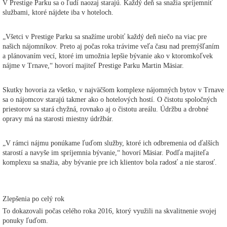
V Prestige Parku sa o ľudí naozaj starajú. Každý deň sa snažia spríjemniť
službami, ktoré nájdete iba v hoteloch.
„Všetci v Prestige Parku sa snažíme urobiť každý deň niečo na viac pre
našich nájomníkov. Preto aj počas roka trávime veľa času nad premýšľaním
a plánovaním vecí, ktoré im umožnia lepšie bývanie ako v ktoromkoľvek
nájme v Trnave,“ hovorí majiteľ Prestige Parku Martin Mäsiar.
Skutky hovoria za všetko, v najväčšom komplexe nájomných bytov v Trnave
sa o nájomcov starajú takmer ako o hotelových hostí. O čistotu spoločných
priestorov sa stará chyžná, rovnako aj o čistotu areálu. Údržbu a drobné
opravy má na starosti miestny údržbár.
„V rámci nájmu ponúkame ľuďom služby, ktoré ich odbremenia od ďalších
starostí a navyše im spríjemnia bývanie,“ hovorí Mäsiar. Podľa majiteľa
komplexu sa snažia, aby bývanie pre ich klientov bola radosť a nie starosť.
Zlepšenia po celý rok
To dokazovali počas celého roka 2016, ktorý využili na skvalitnenie svojej
ponuky ľuďom.