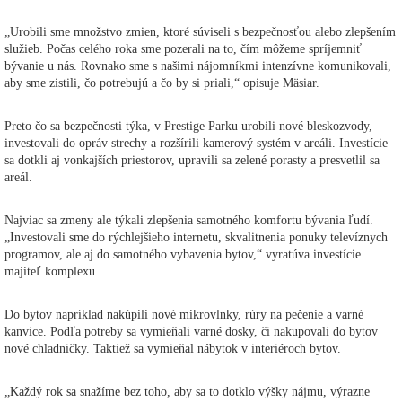
„Urobili sme množstvo zmien, ktoré súviseli s bezpečnosťou alebo zlepšením
služieb. Počas celého roka sme pozerali na to, čím môžeme spríjemniť
bývanie u nás. Rovnako sme s našimi nájomníkmi intenzívne komunikovali,
aby sme zistili, čo potrebujú a čo by si priali,“ opisuje Mäsiar.
Preto čo sa bezpečnosti týka, v Prestige Parku urobili nové bleskozvody,
investovali do opráv strechy a rozšírili kamerový systém v areáli. Investície
sa dotkli aj vonkajších priestorov, upravili sa zelené porasty a presvetlil sa
areál.
Najviac sa zmeny ale týkali zlepšenia samotného komfortu bývania ľudí.
„Investovali sme do rýchlejšieho internetu, skvalitnenia ponuky televíznych
programov, ale aj do samotného vybavenia bytov,“ vyratúva investície
majiteľ komplexu.
Do bytov napríklad nakúpili nové mikrovlnky, rúry na pečenie a varné
kanvice. Podľa potreby sa vymieňali varné dosky, či nakupovali do bytov
nové chladničky. Taktiež sa vymieňal nábytok v interiéroch bytov.
„Každý rok sa snažíme bez toho, aby sa to dotklo výšky nájmu, výrazne