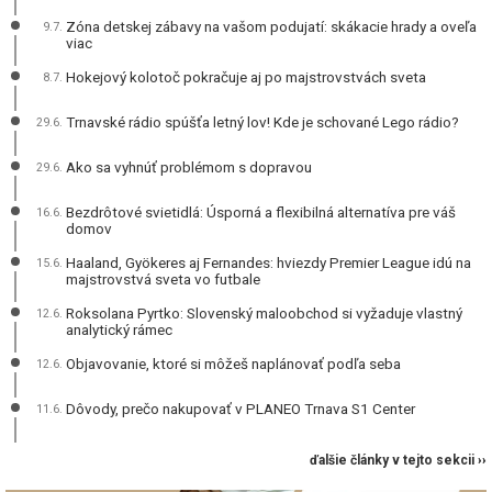
Zóna detskej zábavy na vašom podujatí: skákacie hrady a oveľa
9.7.
viac
Hokejový kolotoč pokračuje aj po majstrovstvách sveta
8.7.
Trnavské rádio spúšťa letný lov! Kde je schované Lego rádio?
29.6.
Ako sa vyhnúť problémom s dopravou
29.6.
Bezdrôtové svietidlá: Úsporná a flexibilná alternatíva pre váš
16.6.
domov
Haaland, Gyökeres aj Fernandes: hviezdy Premier League idú na
15.6.
majstrovstvá sveta vo futbale
Roksolana Pyrtko: Slovenský maloobchod si vyžaduje vlastný
12.6.
analytický rámec
Objavovanie, ktoré si môžeš naplánovať podľa seba
12.6.
Dôvody, prečo nakupovať v PLANEO Trnava S1 Center
11.6.
ďalšie články v tejto sekcii ››