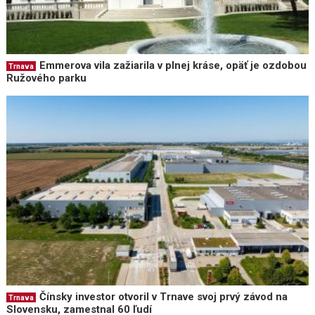
Emmerova vila zažiarila v plnej kráse, opäť je ozdobou
Trnava
Ružového parku
Čínsky investor otvoril v Trnave svoj prvý závod na
Trnava
Slovensku, zamestnal 60 ľudí