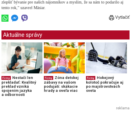
zlepšiť bývanie pre našich nájomníkov a myslím, že sa nám to podarilo aj
tento rok,“ uzavrel Mäsiar.
Vytlačiť
Aktuálne správy
Nestačí len
Zóna detskej
Hokejový
Firmy
Firmy
Firmy
prekladať: Kvalitný
zábavy na vašom
kolotoč pokračuje aj
preklad vzniká
podujatí: skákacie
po majstrovstvách
spojením jazyka
hrady a oveľa viac
sveta
a odbornosti
reklama