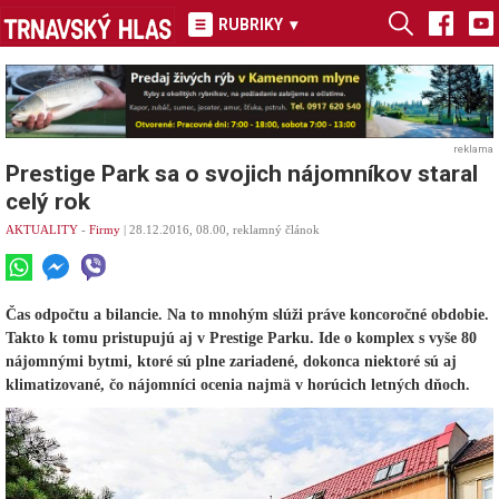
RUBRIKY
▾
reklama
Prestige Park sa o svojich nájomníkov staral
celý rok
AKTUALITY
-
Firmy
| 28.12.2016, 08.00, reklamný článok
Čas odpočtu a bilancie. Na to mnohým slúži práve koncoročné obdobie.
Takto k tomu pristupujú aj v Prestige Parku. Ide o komplex s vyše 80
nájomnými bytmi, ktoré sú plne zariadené, dokonca niektoré sú aj
klimatizované, čo nájomníci ocenia najmä v horúcich letných dňoch.