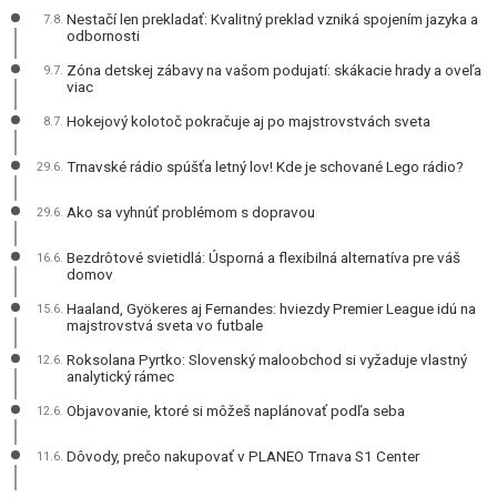
Nestačí len prekladať: Kvalitný preklad vzniká spojením jazyka a
7.8.
odbornosti
Zóna detskej zábavy na vašom podujatí: skákacie hrady a oveľa
9.7.
viac
Hokejový kolotoč pokračuje aj po majstrovstvách sveta
8.7.
Trnavské rádio spúšťa letný lov! Kde je schované Lego rádio?
29.6.
Ako sa vyhnúť problémom s dopravou
29.6.
Bezdrôtové svietidlá: Úsporná a flexibilná alternatíva pre váš
16.6.
domov
Haaland, Gyökeres aj Fernandes: hviezdy Premier League idú na
15.6.
majstrovstvá sveta vo futbale
Roksolana Pyrtko: Slovenský maloobchod si vyžaduje vlastný
12.6.
analytický rámec
Objavovanie, ktoré si môžeš naplánovať podľa seba
12.6.
Dôvody, prečo nakupovať v PLANEO Trnava S1 Center
11.6.