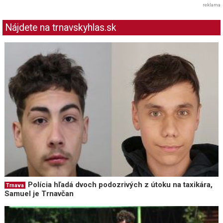
reklama
Nájdete na trnavskyhlas.sk
Polícia hľadá dvoch podozrivých z útoku na taxikára,
Trnava
Samuel je Trnavčan