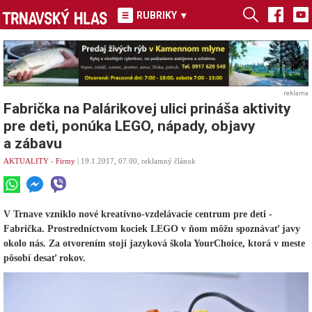
RUBRIKY
▾
reklama
Fabrička na Palárikovej ulici prináša aktivity
pre deti, ponúka LEGO, nápady, objavy
a zábavu
AKTUALITY
-
Firmy
| 19.1.2017, 07.00, reklamný článok
V Trnave vzniklo nové kreatívno-vzdelávacie centrum pre deti -
Fabrička. Prostredníctvom kociek LEGO v ňom môžu spoznávať javy
okolo nás. Za otvorením stojí jazyková škola YourChoice, ktorá v meste
pôsobí desať rokov.