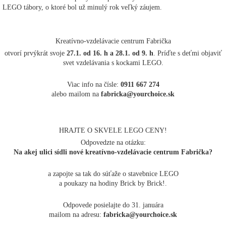
LEGO tábory, o ktoré bol už minulý rok veľký záujem.
Kreatívno-vzdelávacie centrum Fabrička
otvorí prvýkrát svoje
27.1. od 16. h a 28.1. od 9. h
. Príďte s deťmi objaviť
svet vzdelávania s kockami LEGO.
Viac info na čísle:
0911 667 274
alebo mailom na
fabricka@yourchoice.sk
HRAJTE O SKVELE LEGO CENY!
Odpovedzte na otázku:
Na akej ulici sídli nové kreatívno-vzdelávacie centrum Fabrička?
a zapojte sa tak do súťaže o stavebnice LEGO
a poukazy na hodiny Brick by Brick!.
Odpovede posielajte do 31. januára
mailom na adresu:
fabricka@yourchoice.sk