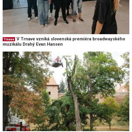
V Trnave vzniká slovenská premiéra broadwayského
Trnava
muzikálu Drahý Evan Hansen