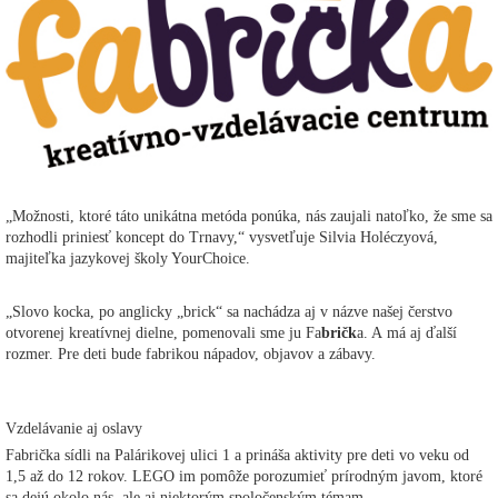
„Možnosti, ktoré táto unikátna metóda ponúka, nás zaujali natoľko, že sme sa
rozhodli priniesť koncept do Trnavy,“ vysvetľuje Silvia Holéczyová,
majiteľka jazykovej školy YourChoice.
„Slovo kocka, po anglicky „brick“ sa nachádza aj v názve našej čerstvo
otvorenej kreatívnej dielne, pomenovali sme ju Fa
bričk
a. A má aj ďalší
rozmer. Pre deti bude fabrikou nápadov, objavov a zábavy.
Vzdelávanie aj oslavy
Fabrička sídli na Palárikovej ulici 1 a prináša aktivity pre deti vo veku od
1,5 až do 12 rokov. LEGO im pomôže porozumieť prírodným javom, ktoré
sa dejú okolo nás, ale aj niektorým spoločenským témam.