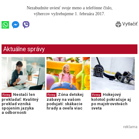
Nezabudnite uviesť svoje meno a telefónne číslo,
výhercov vyžrebujeme 1. februára 2017.
Vytlačiť
Aktuálne správy
Nestačí len
Zóna detskej
Hokejový
Firmy
Firmy
Firmy
prekladať: Kvalitný
zábavy na vašom
kolotoč pokračuje aj
preklad vzniká
podujatí: skákacie
po majstrovstvách
spojením jazyka
hrady a oveľa viac
sveta
a odbornosti
reklama