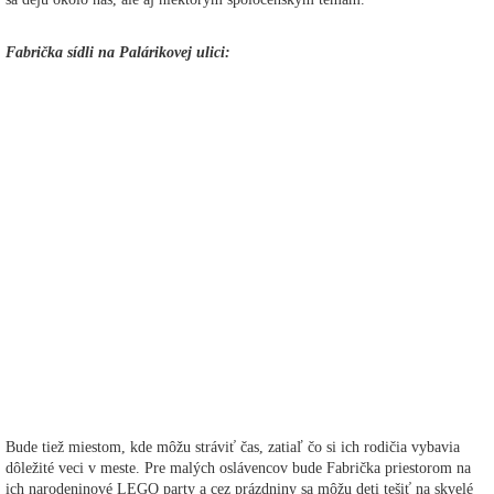
Fabrička sídli na Palárikovej ulici:
Bude tiež miestom, kde môžu stráviť čas, zatiaľ čo si ich rodičia vybavia
dôležité veci v meste. Pre malých oslávencov bude Fabrička priestorom na
ich narodeninové LEGO party a cez prázdniny sa môžu deti tešiť na skvelé