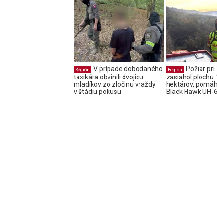
V prípade dobodaného
Požiar pri
Región
Región
taxikára obvinili dvojicu
zasiahol plochu
mladíkov zo zločinu vraždy
hektárov, pomáha
v štádiu pokusu
Black Hawk UH-