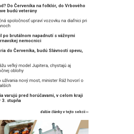
d? Do Červeníka na folklór, do Vrbového
nave budú veterány
čná spoločnosť upraví vozovku na diaľnici pri
anoch
il po brutálnom napadnutí s vážnymi
trnavskej nemocnici
eria do Červeníka, budú Slávností spevu,
žu veľký model Jupitera, chystajú aj
očnej oblohy
o užívania nový most, minister Ráž hovorí o
alších
a varujú pred horúčavami, v celom kraji
y 3. stupňa
ďalšie články v tejto sekcii ››