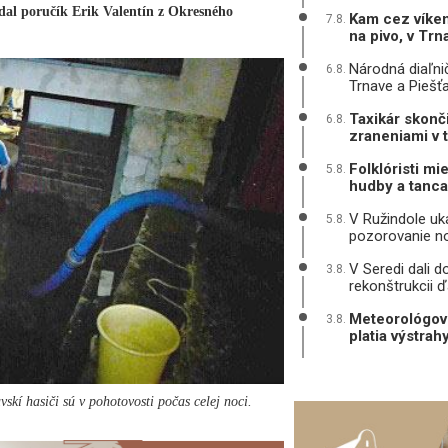
dal poručík Erik Valentín z Okresného
Kam cez víken
7.8.
na pivo, v Tr
Národná diaľni
6.8.
Trnave a Piešť
Taxikár skonč
6.8.
zraneniami v 
Folklóristi mi
5.8.
hudby a tanca
V Ružindole uká
5.8.
pozorovanie n
V Seredi dali d
3.8.
rekonštrukcii ď
Meteorológovi
3.8.
platia výstrah
skí hasiči sú v pohotovosti počas celej noci.