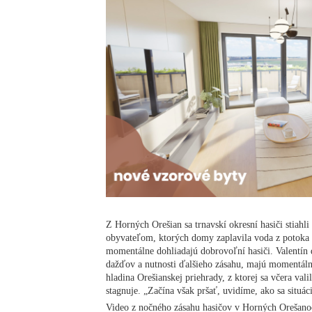
Z Horných Orešian sa trnavskí okresní hasiči stiah
obyvateľom, ktorých domy zaplavila voda z potoka P
momentálne dohliadajú dobrovoľní hasiči. Valentín 
dažďov a nutnosti ďalšieho zásahu, majú momentálne
hladina Orešianskej priehrady, z ktorej sa včera val
stagnuje. „Začína však pršať, uvidíme, ako sa situác
Video z nočného zásahu hasičov v Horných Orešano