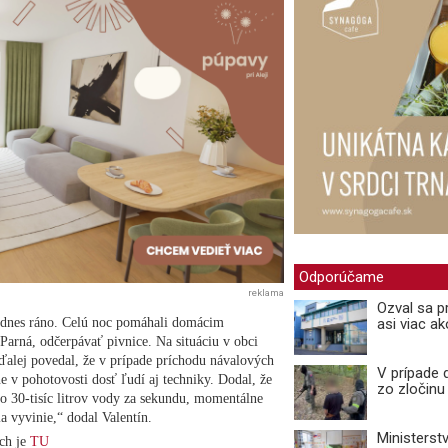
Odporúčame
reklama
Ozval sa p
li dnes ráno. Celú noc pomáhali domácim
asi viac a
arná, odčerpávať pivnice. Na situáciu v obci
ďalej povedal, že v prípade príchodu návalových
V prípade 
 v pohotovosti dosť ľudí aj techniky. Dodal, že
zo zločinu
ilo 30-tisíc litrov vody za sekundu, momentálne
ia vyvinie,“ dodal Valentín.
Ministerst
ch je
TU