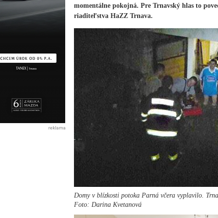
momentálne pokojná. Pre Trnavský hlas to pove
riaditeľstva HaZZ Trnava.
reklama
Domy v blízkosti potoka Parná včera vyplavilo. Trnav
Foto: Darina Kvetanová