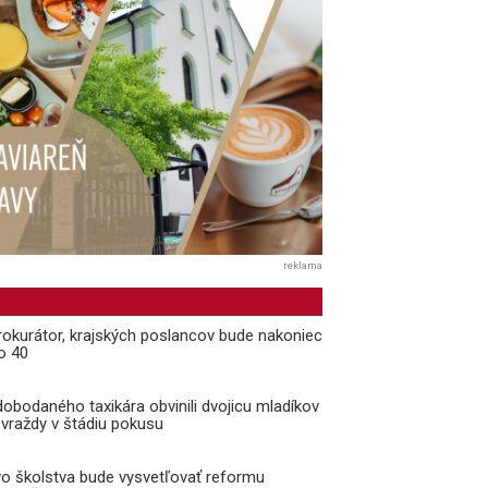
reklama
rokurátor, krajských poslancov bude nakoniec
ko 40
dobodaného taxikára obvinili dvojicu mladíkov
 vraždy v štádiu pokusu
vo školstva bude vysvetľovať reformu