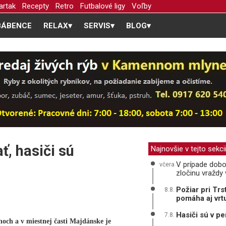
artak
Recepty
Retro
Futbalové ligy
Voľby
BÁBENCE
RELAX
▾
SERVIS
▾
BLOG
▾
, hasiči sú
Najnovšie v tejto sekci
V prípade dobo
včera
zločinu vraždy
Požiar pri Trs
8.8.
pomáha aj vrt
Hasiči sú v pe
7.8.
h a v miestnej časti Majdánske je