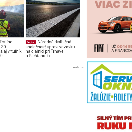
 Trstíne
Národná diaľničná
Región
 130
spoločnosť upraví vozovku
 aj vrtuľník
na diaľnici pri Trnave
60
a Piešťanoch
reklama