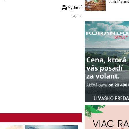
vzdelávani
Vytlačiť
reklama