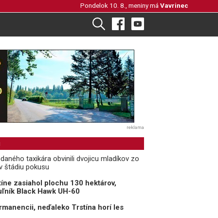
Pondelok 10. 8., meniny má
Vavrinec
reklama
i
daného taxikára obvinili dvojicu mladíkov zo
 v štádiu pokusu
tíne zasiahol plochu 130 hektárov,
uľník Black Hawk UH-60
rmanencii, neďaleko Trstína horí les