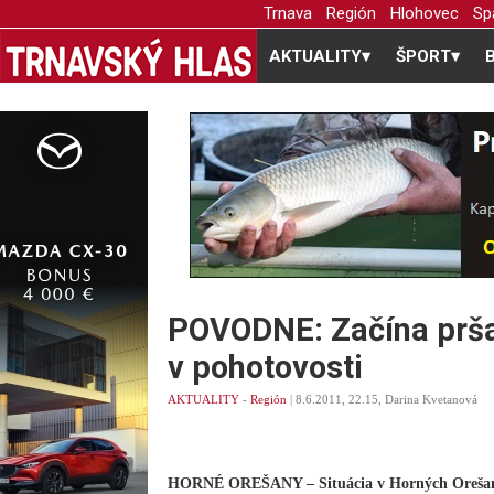
Trnava
Región
Hlohovec
Sp
AKTUALITY
▾
ŠPORT
▾
POVODNE: Začína pršať
v pohotovosti
AKTUALITY
-
Región
| 8.6.2011, 22.15, Darina Kvetanová
HORNÉ OREŠANY – Situácia v Horných Orešanoc