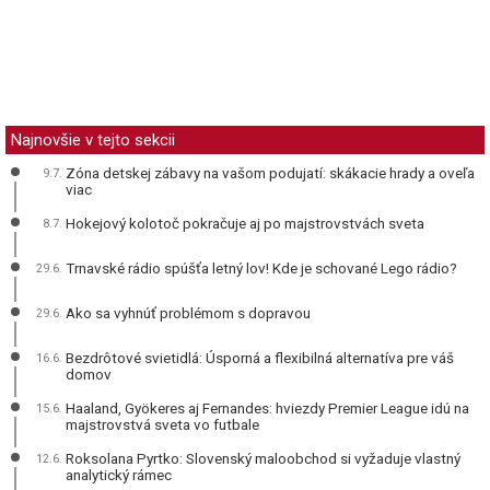
Najnovšie v tejto sekcii
Zóna detskej zábavy na vašom podujatí: skákacie hrady a oveľa
9.7.
viac
Hokejový kolotoč pokračuje aj po majstrovstvách sveta
8.7.
Trnavské rádio spúšťa letný lov! Kde je schované Lego rádio?
29.6.
Ako sa vyhnúť problémom s dopravou
29.6.
Bezdrôtové svietidlá: Úsporná a flexibilná alternatíva pre váš
16.6.
domov
Haaland, Gyökeres aj Fernandes: hviezdy Premier League idú na
15.6.
majstrovstvá sveta vo futbale
Roksolana Pyrtko: Slovenský maloobchod si vyžaduje vlastný
12.6.
analytický rámec