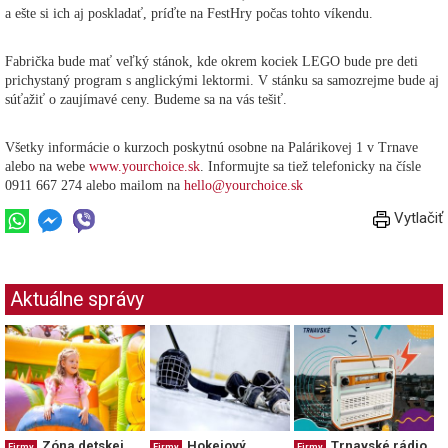
a ešte si ich aj poskladať, príďte na FestHry počas tohto víkendu.
Fabrička bude mať veľký stánok, kde okrem kociek LEGO bude pre deti
prichystaný program s anglickými lektormi. V stánku sa samozrejme bude aj
súťažiť o zaujímavé ceny. Budeme sa na vás tešiť.
Všetky informácie o kurzoch poskytnú osobne na Palárikovej 1 v Trnave
alebo na webe
www.yourchoice.sk
. Informujte sa tiež telefonicky na čísle
0911 667 274 alebo mailom na
hello@yourchoice.sk
Vytlačiť
Aktuálne správy
Zóna detskej
Hokejový
Trnavské rádio
Firmy
Firmy
Firmy