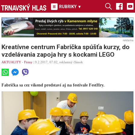
RUBRIKY
▾
reklama
Kreatívne centrum Fabrička spúšťa kurzy, do
vzdelávania zapoja hry s kockami LEGO
AKTUALITY
-
Firmy
| 9.2.2017, 07.02, reklamný článok
Fabrička sa cez víkend predstaví aj na festivale FestHry.