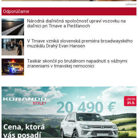
reklama
Odporúčame
Národná diaľničná spoločnosť upraví vozovku na
diaľnici pri Trnave a Piešťanoch
V Trnave vzniká slovenská premiéra broadwayského
muzikálu Drahý Evan Hansen
Taxikár skončil po brutálnom napadnutí s vážnymi
zraneniami v trnavskej nemocnici