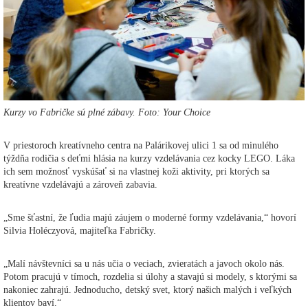
Kurzy vo Fabričke sú plné zábavy. Foto: Your Choice
V priestoroch kreatívneho centra na Palárikovej ulici 1 sa od minulého
týždňa rodičia s deťmi hlásia na kurzy vzdelávania cez kocky LEGO. Láka
ich sem možnosť vyskúšať si na vlastnej koži aktivity, pri ktorých sa
kreatívne vzdelávajú a zároveň zabavia.
„Sme šťastní, že ľudia majú záujem o moderné formy vzdelávania,“ hovorí
Silvia Holéczyová, majiteľka Fabričky.
„Malí návštevníci sa u nás učia o veciach, zvieratách a javoch okolo nás.
Potom pracujú v tímoch, rozdelia si úlohy a stavajú si modely, s ktorými sa
nakoniec zahrajú. Jednoducho, detský svet, ktorý našich malých i veľkých
klientov baví.“