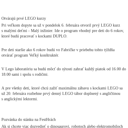
Otvárajú prvé LEGO kurzy
Pri veľkom dopyte sa už v pondelok 6. februára otvoril prvý LEGO kurz
s malými deťmi - Malý inžinier. Ide o program vhodný pre deti do 6 rokov,
ktoré budú pracovať s kockami DUPLO.
Pre deti staršie ako 6 rokov budú vo Fabričke v priebehu tohto týždňa
otvárať program Veľký konštruktér.
V Lego laboratóriu sa budú môcť do sýtosti zahrať každý piatok od 16.00 do
18.00 sami i spolu s rodičmi.
A pre všetky deti, ktoré chcú zažiť maximálnu zábavu s kockami LEGO sa
už 20. februára rozbehne prvý denný LEGO tábor doplnený s angličtinou
s anglickými lektormi.
Pozvánka do stánku na FestHrách
Ak si chcete viac dozvedieť o dinosaurovi, robotoch alebo elektromobiloch