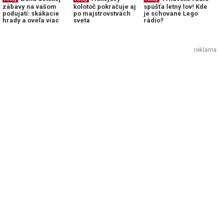
zábavy na vašom
kolotoč pokračuje aj
spúšťa letný lov! Kde
podujatí: skákacie
po majstrovstvách
je schované Lego
hrady a oveľa viac
sveta
rádio?
reklama