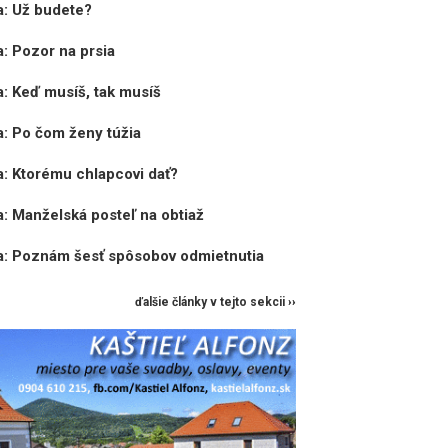
a: Už budete?
a: Pozor na prsia
a: Keď musíš, tak musíš
a: Po čom ženy túžia
a: Ktorému chlapcovi dať?
a: Manželská posteľ na obtiaž
a: Poznám šesť spôsobov odmietnutia
ďalšie články v tejto sekcii ››