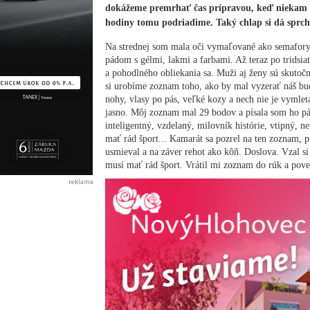
dokážeme premrhať čas prípravou, keď niekam i
hodiny tomu podriadime. Taký chlap si dá sprchu,
Na strednej som mala oči vymaľované ako semafory
pádom s gélmi, lakmi a farbami. Až teraz po tridsi
a pohodlného obliekania sa. Muži aj ženy sú skutočn
si urobíme zoznam toho, ako by mal vyzerať náš bud
nohy, vlasy po pás, veľké kozy a nech nie je vymle
jasno. Môj zoznam mal 29 bodov a písala som ho pá
inteligentný, vzdelaný, milovník histórie, vtipný, 
mať rád šport... Kamarát sa pozrel na ten zoznam, p
usmieval a na záver rehot ako kôň. Doslova. Vzal si
musí mať rád šport. Vrátil mi zoznam do rúk a poveda
reklama