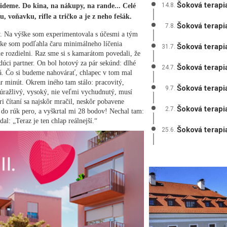
Šoková terapi
14.8.
deme. Do kina, na nákupy, na rande... Celé
 voňavku, rifle a tričko a je z neho fešák.
Šoková terapi
7.8.
. Na výške som experimentovala s účesmi a tým
atke som podľahla čaru minimálneho líčenia
Šoková terapi
31.7.
e rozdielni. Raz sme si s kamarátom povedali, že
úci partner. On bol hotový za pár sekúnd: dlhé
Šoková terapi
24.7.
tá. Čo si budeme nahovárať, chlapec v tom mal
r minút. Okrem iného tam stálo: pracovitý,
Šoková terapi
9.7.
neúražlivý, vysoký, nie veľmi vychudnutý, musí
ri čítaní sa najskôr mračil, neskôr pobavene
Šoková terapi
2.7.
 do rúk pero, a vyškrtal mi 28 bodov! Nechal tam:
l: „Teraz je ten chlap reálnejší.“
Šoková terapi
25.6.