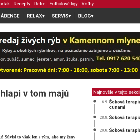
artak
Recepty
Retro
Futbalové ligy
Voľby
BÁBENCE
RELAX
▾
SERVIS
▾
BLOG
▾
Chlapi v tom majú
Najnovšie v tejto sekci
Šoková terapi
6.9.
cunami
Šoková terapi
28.8.
Šoková terapi
20.8.
! Súvisí to však len s tým, ako my ženy