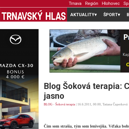
Trnava
Región
Hlohovec
Sp
AKTUALITY
▾
ŠPORT
▾
Blog Šoková terapia: 
jasno
BLOG
-
Šoková terapia
| 16.6.2011, 00.00, Tatiana Čuperková
Čím som strašia, tým som lenivejšia. Vďaka bohu