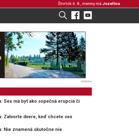
Štvrtok 6. 8., meniny má
Jozefína
reklama
i
a: Sex má byť ako sopečná erupcia či
a: Zatvorte dvere, keď chcete sex
a: Nie znamená skutočne nie