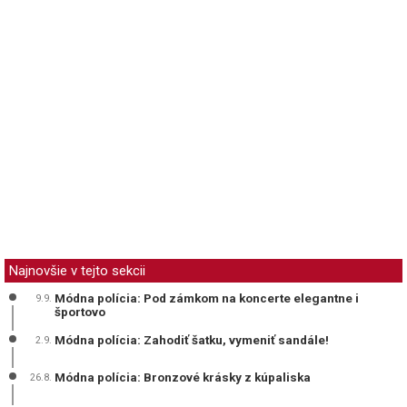
Najnovšie v tejto sekcii
Módna polícia: Pod zámkom na koncerte elegantne i
9.9.
športovo
Módna polícia: Zahodiť šatku, vymeniť sandále!
2.9.
Módna polícia: Bronzové krásky z kúpaliska
26.8.