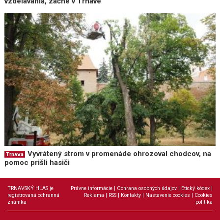
vzdelávania, začne v Trnave
Vyvrátený strom v promenáde ohrozoval chodcov, na
Trnava
pomoc prišli hasiči
TRNAVSKÝ HLAS je
Právne informácie
|
Ochrana osobných údajov
|
Etický kódex
|
registrovaná ochranná
Reklama
|
RSS
|
Kontakty
|
Nastavenie cookies
|
Cookies
známka
politika