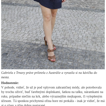
Gabriela z Trnavy práve priletela z Austrálie a vyrazila si na kávičku do
mesta
.
Hodnotenie:
V pohode, vidieť, že už je pod vplyvom zahraničnej módy, ale potrebovala
by trochu oživiť, buď farebnými doplnkami, šatkou na tašku, náramkami na
ruku, prípadne niečím na krk, alebo výraznejším mejkapom, či vylepšeným
účesom. Tá sponkou prichytená ofina hore mi prekáža - inak je vidieť, že má
aj o vlasy a účes dobre postarané.