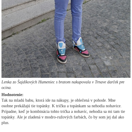
Lenka zo Šajdíkových Humeniec s bratom nakupovala v Trnave darček pre
ocina.
Hodnotenie:
Tak na mladú babu, ktorá ide na nákupy, je oblečená v pohode. Mne
osobne prekážajú tie topánky. K tričku a topánkam sa nehodia nohavice.
Prípadne, keď je kombinácia tohto trička a nohavíc, nehodia sa mi tam tie
topánky. Ale je zladená v modro-ružových farbách, čo by som jej dal ako
plus.