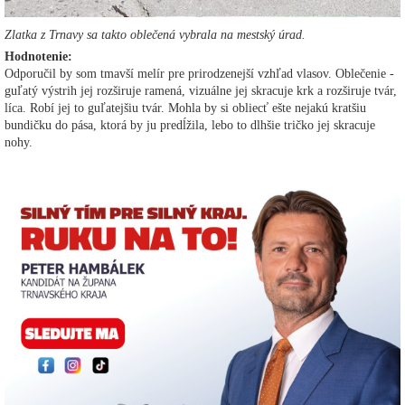
Zlatka z Trnavy sa takto oblečená vybrala na mestský úrad.
Hodnotenie:
Odporučil by som tmavší melír pre prirodzenejší vzhľad vlasov. Oblečenie -
guľatý výstrih jej rozširuje ramená, vizuálne jej skracuje krk a rozširuje tvár,
líca. Robí jej to guľatejšiu tvár. Mohla by si obliecť ešte nejakú kratšiu
bundičku do pása, ktorá by ju predĺžila, lebo to dlhšie tričko jej skracuje
nohy.