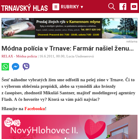
RUBRIKY
▾
reklama
Módna polícia v Trnave: Farmár našiel ženu...
RELAX
-
Módna polícia
| 16.6.2011, 00.00, Lucia Undesserová
Šesť náhodne vybratých žien sme odfotili na pešej zóne v Trnave. Či to
s výberom oblečenia prepískli, alebo sa vymódili ako hviezdy
z časopisov, zhodnotil Mikuláš Santner, majiteľ modelingovej agentúry
Flash. A čo hovoríte vy? Ktorá sa vám páči najviac?
Hlasujte na
Facebooku
!