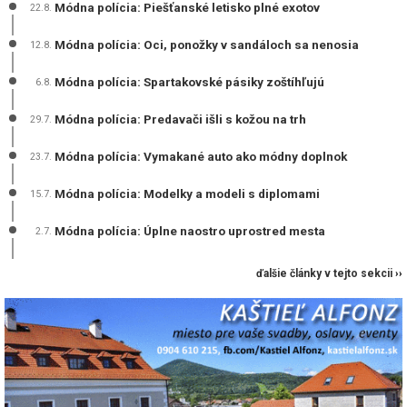
Módna polícia: Piešťanské letisko plné exotov
22.8.
Módna polícia: Oci, ponožky v sandáloch sa nenosia
12.8.
Módna polícia: Spartakovské pásiky zoštíhľujú
6.8.
Módna polícia: Predavači išli s kožou na trh
29.7.
Módna polícia: Vymakané auto ako módny doplnok
23.7.
Módna polícia: Modelky a modeli s diplomami
15.7.
Módna polícia: Úplne naostro uprostred mesta
2.7.
ďalšie články v tejto sekcii ››