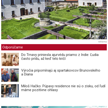
reklama
Odporúčame
Do Trnavy priniesla ajurvédu priamo z Indie: Ľudia
často prídu, až keď telo kričí
Výročia pripomínajú aj spartakovcov Brunovského
a Diana
Miloš Hačko: Púpavy residence nie sú o zisku, od ľudí
máme pozitívne ohlasy