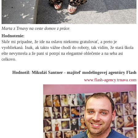
Marta z Trnavy na ceste domov z práce.
Hodnotenie:
Skôr mi pripadne, že ide na oslavu niekomu gratulovať, a preto je
vyobliekaná. Inak, ak takto vážne chodí do roboty, tak vidím, že stará škola
ešte nevymrela a že pani si potrpí na elegantné oblečenie a na seba asi
celkovo.
Hodnotil: Mikuláš Santner - majiteľ modelingovej agentúry Flash
www.flash-agency.trnava.com