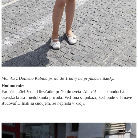
Monika z Dolného Kubína prišla do Trnavy na prijímacie skúšky.
Hodnotenie:
Farmár našiel ženu. Dievčatko prišlo do sveta. Ale vážne - jednoduchá
oravská krása - nedotknutá príroda. Veď ona sa pokazí, keď bude v Trnave
študovať... Inak sa čudujem, že neprišla v kroji.