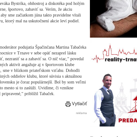
speváka Bystríka, ohňostroj a diskotéka pod holým
rne, športovo, zabaviť sa. Verím, že akciu
 aby sme začiatkom júna takto pravidelne vítali
, ktorý mal na uskutočnení akcie leví podiel.
moderátor podujatia Špačinčana Martina Tabačeka
emocnice v Trnave v sebe opäť nezaprel lásku
iť, nezraniť sa a zabaviť sa. O nič viac,“ povedal
ých aktivít angažuje aj v športovom klube
, sme v blízkom priateľskom vzťahu. Dohodli
iných oddielov klubu, ktoré súvisia s aktuálnou
Slovensku je čoraz populárnejší. Bol by som veľmi
to mesto si to zaslúži. Uvidíme, či vznikne
 pripravené,“ priblížil Tabaček.
Vytlačiť
reklama