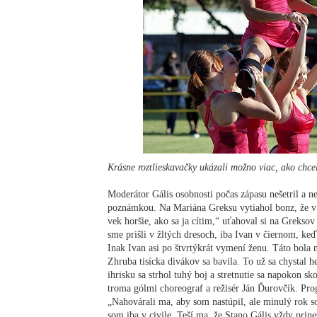
Krásne roztlieskavačky ukázali možno viac, ako chce
Moderátor Gális osobnosti počas zápasu nešetril a 
poznámkou. Na Mariána Greksu vytiahol bonz, že v 
vek horšie, ako sa ja cítim,“ uťahoval si na Greksov
sme prišli v žltých dresoch, iba Ivan v čiernom, ke
Inak Ivan asi po štvrtýkrát vymení ženu. Táto bola 
Zhruba tisícka divákov sa bavila. To už sa chystal
ihrisku sa strhol tuhý boj a stretnutie sa napokon s
troma gólmi choreograf a režisér Ján Ďurovčík. Pro
„Nahovárali ma, aby som nastúpil, ale minulý rok s
som iba v civile. Teší ma, že Stano Gális vždy prin