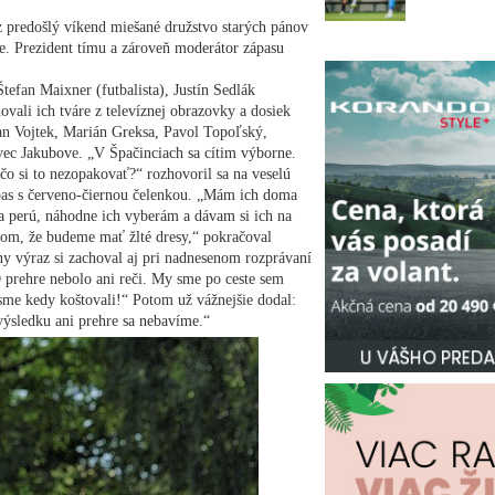
z predošlý víkend miešané družstvo starých pánov
ve. Prezident tímu a zároveň moderátor zápasu
tefan Maixner (futbalista), Justín Sedlák
dovali ich tváre z televíznej obrazovky a dosiek
an Vojtek, Marián Greksa, Pavol Topoľský,
ec Jakubove. „V Špačinciach sa cítim výborne.
ečo si to nezopakovať?“ rozhovoril sa na veselú
pas s červeno-čiernou čelenkou. „Mám ich doma
 sa perú, náhodne ich vyberám a dávam si ich na
 som, že budeme mať žlté dresy,“ pokračoval
ny výraz si zachoval aj pri nadnesenom rozprávaní
 prehre nebolo ani reči. My sme po ceste sem
ú sme kedy koštovali!“ Potom už vážnejšie dodal:
ýsledku ani prehre sa nebavíme.“