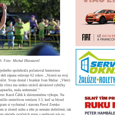
li. Foto: Michal Hlavatovič
nejedného spoluhráča počastoval humornou
deň zápasu oslavuje 62 rokov. „Vyzerá na svoj
 účet. Svoje dostal i brankár Ivan Maliar. „Všetci
ďže včera mu niekto otrávil akváriové rybičky.
najstaršia, mala sedemnásť.“
 herec Karol Čálik k slávnostnému výkopu. Na
končilo zmierlivou remízou 3:3, keď sa blysol
gram si vychutnal i starosta Pavol Zemko:
om si zlomil nohu a ešte ju nemám doliečenú, tak
esie plejádu zvučných mien a nedávajú nás na