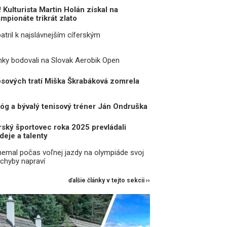
Kulturista Martin Holán získal na
pionáte trikrát zlato
atril k najslávnejším cíferským
ky bodovali na Slovak Aerobik Open
osových tratí Miška Škrabáková zomrela
g a bývalý tenisový tréner Ján Ondruška
rský športovec roka 2025 prevládali
deje a talenty
emal počas voľnej jazdy na olympiáde svoj
chyby napraví
ďalšie články v tejto sekcii ››