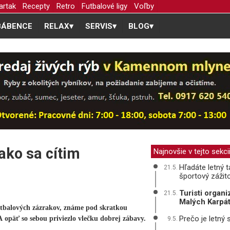
artak
Recepty
Retro
Futbalové ligy
Voľby
BÁBENCE
RELAX
▾
SERVIS
▾
BLOG
▾
ako sa cítim
Najnovšie v tejto sekci
Hľadáte letný t
21.5.
športový zážit
Turisti organ
21.5.
Malých Karpá
tbalových zázrakov, známe pod skratkou
Prečo je letný s
A opäť so sebou priviezlo vlečku dobrej zábavy.
9.5.