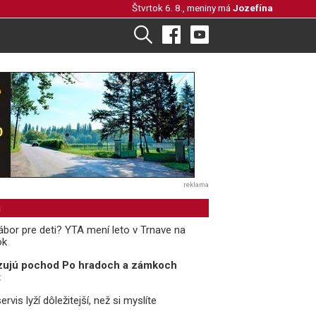
Štvrtok 6. 8., meniny má
Jozefína
reklama
i
ábor pre deti? YTA mení leto v Trnave na
ok
izujú pochod Po hradoch a zámkoch
t
ervis lyží dôležitejší, než si myslíte