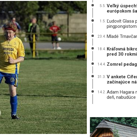
Veľký úspech! 
5.5.
európskom šam
Ľudovít Glasa p
1.5.
pingpongistom
Mladé Trnavčan
23.4.
Kráľovná bikr
18.4.
pred 30 rokmi
Zomrel pedagó
14.4.
V ankete Cífe
31.3.
začínajúce ná
Adam Hagara n
14.2.
deň, nabudúce 