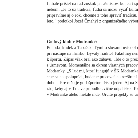
futbale prišiel na rad zoskok parašutistov, koncert 
nebom. „Je to už tradícia, ľudia sa môžu vyžiť kultú
pripravíme aj o rok, chceme z toho spraviť tradíciu,
leto,“ podotkol Jozef Čmehýl z organizačného výboru
Golfový klub v Modranke?
Pohoda, klídek a Tabaček. Týmito slovami uviedol 
pri nástupe na ihrisko. Bývalý riaditeľ Fakultnej n
k športu. Zápas však bral ako zábavu. „Ide o to prež
s úsmevom. Momentálne sa okrem vlastných pracovn
Modranky. „S ľuďmi, ktorí fungujú v ŠK Modranka
sme sa na spolupráci, budeme pracovať na rozšírení 
dobou. Pre mňa je golf športom číslo jeden. Aj na 
rád, keby aj v Trnave pribudlo cvičné odpalisko. To
v Modranke alebo niekde inde. Určité projekty sú už