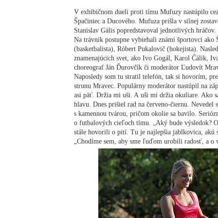
V exhibičnom dueli proti tímu Mufuzy nastúpilo ce
Špačiniec a Ducového. Mufuza prišla v silnej zosta
Stanislav Gális popredstavoval jednotlivých hráčov.
Na trávnik postupne vybiehali známi športovci ako Š
(basketbalista), Róbert Pukalovič (hokejista). Nasle
znamenajúcich svet, ako Ivo Gogál, Karol Čálik, Iv
choreograf Ján Ďurovčík či moderátor Ľudovít Mrav
Naposledy som tu stratil telefón, tak si hovorím, pr
strunu Mravec. Populárny moderátor nastúpil na zá
asi päť. Držia mi uši. A uši mi držia okuliare. Ako
hlavu. Dnes prišiel rad na červeno-čiernu. Nevedel
s kamennou tvárou, pričom okolie sa bavilo. Serióz
o futbalových cieľoch tímu. „Aký bude výsledok? O
stále hovorili o pití. Tu je najlepšia jablkovica, ak
„Chodíme sem, aby sme ľuďom urobili radosť, a o v