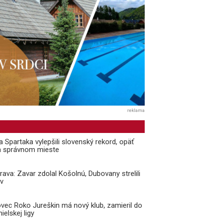
reklama
a Spartaka vylepšili slovenský rekord, opäť
a správnom mieste
prava: Zavar zdolal Košolnú, Dubovany strelili
v
vec Roko Jureškin má nový klub, zamieril do
ielskej ligy