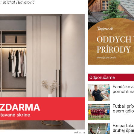
o: Michal Hlavatovič
Odporúčame
Fanúšikovi
pomohli n
Futbal, prí
osem gólo
Exspartako
druhej špan
reklama