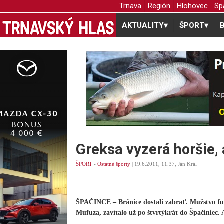
Trnava
Región
Hlohovec
Sp
AKTUALITY
▾
ŠPORT
▾
Greksa vyzerá horšie, 
ŠPORT
-
Ostatné športy
| 19.6.2011, 11.37, Ján Král
ŠPAČINCE – Bránice dostali zabrať. Mužstvo fu
Mufuza, zavítalo už po štvrtýkrát do Špačiniec. 