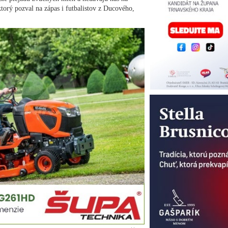
torý pozval na zápas i futbalistov z Ducového,