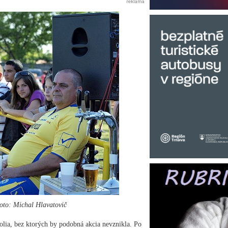
reklama
Foto: Michal Hlavatovič
lia, bez ktorých by podobná akcia nevznikla. Po