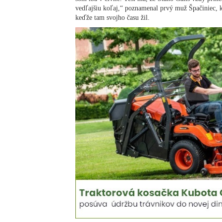
vedľajšiu koľaj,“ poznamenal prvý muž Špačiniec, k
keďže tam svojho času žil.