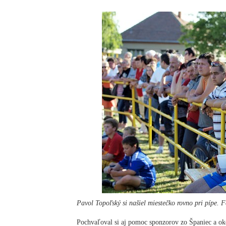
Pavol Topoľský si našiel miestečko rovno pri pípe. 
Pochvaľoval si aj pomoc sponzorov zo Španiec a oko