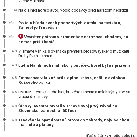
začne v Trnave
Na diaľnici horelo auto, vodič dodávky pred nárazom nebrdzil
11:44
Polícia hľadá dvoch podozrivých z útoku na taxikára,
včera
Samuel je Trnavčan
Vyvrátený strom v promenáde ohrozoval chodcov, na
včera
pomoc prišli hasiči
V Trnave vzniká slovenská premiéra broadwayského muzikálu
6.8.
Drahý Evan Hansen
Ľudia Na hlinách mali skorý budíček, horel byt na prízemí
6.8.
Emmerova vila zažiarila v plnej kráse, opäť je ozdobou
6.8.
Ružového parku
FNURIK: Festival indie hier, hravého umenia a iných výmyslov sa
5.8.
vracia do Trnavy
Čínsky investor otvoril v Trnave svoj prvý závod na
5.8.
Slovensku, zamestnal 60 ľudí
Trnavčania opäť dostanú strom do záhrady, najviac chcú
5.8.
marhule a platany
ďalšie články v tejto sekcii ››