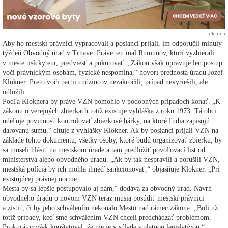
reklama
Aby ho mestskí právnici vypracovali a poslanci prijali, im odporučil minulý
týždeň Obvodný úrad v Trnave. Práve ten mal Rumunov, ktorí vyzbierali
v meste tisícky eur, predviesť a pokutovať. „Zákon však upravuje len postup
voči právnickým osobám, fyzické nespomína,“ hovorí prednosta úradu Jozef
Klokner. Preto voči partii cudzincov nezakročili, prípad nevyriešili, ale
odložili.
Podľa Kloknera by práve VZN pomohlo v podobných prípadoch konať. „K
zákonu o verejných zbierkach totiž existuje vyhláška z roku 1973. Tá obci
udeľuje povinnosť kontrolovať zbierkové hárky, na ktoré ľudia zapisujú
darovanú sumu,“ cituje z vyhlášky Klokner. Ak by poslanci prijali VZN na
základe tohto dokumentu, všetky osoby, ktoré budú organizovať zbierku, by
sa museli hlásiť na mestskom úrade a tam predložiť povoľovací list od
ministerstva alebo obvodného úradu. „Ak by tak nespravili a porušili VZN,
mestská polícia by ich mohla ihneď sankcionovať,“ objasňuje Klokner. „Pri
existujúcej právnej norme
Mesta by sa lepšie postupovalo aj nám,“ dodáva za obvodný úrad. Návrh
obvodného úradu o novom VZN teraz musia posúdiť mestskí právnici
a zistiť, či by jeho schválením nekonalo Mesto nad rámec zákona. „Boli už
totiž prípady, keď sme schválením VZN chceli predchádzať problémom.
Prokurátor však konštatoval, že nie je v súlade s platnou legislatívou,“