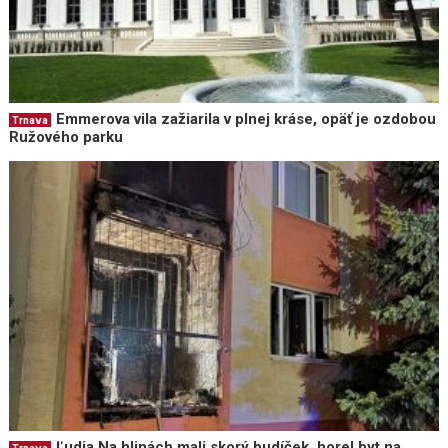
Emmerova vila zažiarila v plnej kráse, opäť je ozdobou
Trnava
Ružového parku
Ľudia Na hlinách mali skorý budíček, horel byt na