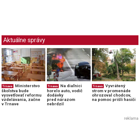
Aktuálne správy
Ministerstvo
Na diaľnici
Vyvrátený
Trnava
Trnava
Trnava
školstva bude
horelo auto, vodič
strom v promenáde
vysvetľovať reformu
dodávky
ohrozoval chodcov,
vzdelávania, začne
pred nárazom
na pomoc prišli hasiči
v Trnave
nebrdzil
reklama