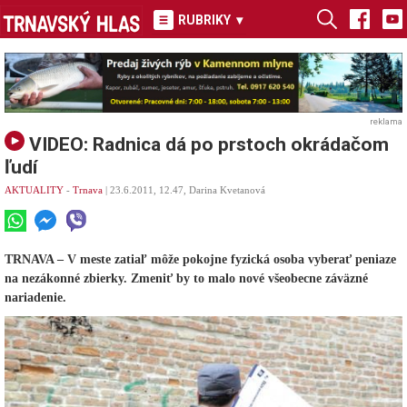
RUBRIKY
▾
reklama
VIDEO: Radnica dá po prstoch okrádačom
ľudí
AKTUALITY
-
Trnava
| 23.6.2011, 12.47, Darina Kvetanová
TRNAVA – V meste zatiaľ môže pokojne fyzická osoba vyberať peniaze
na nezákonné zbierky. Zmeniť by to malo nové všeobecne záväzné
nariadenie.